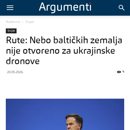
Naslovna
Svijet
Svijet
Rute: Nebo baltičkih zemalja
nije otvoreno za ukrajinske
dronove
4
20.05.2026.