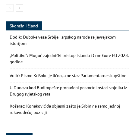
Skorašnji članci
Dodik: Duboke veze Srbije i srpskog naroda sa jevrejskom
istorijom
„Politiko“: Moguć zajednički pristup Islanda i Crne Gore EU 2028.
godine
Vulić: Pismo Krišoku je lično, a ne stav Parlamentarne skupštine
U Dunavu kod Budimpešte pronađeni posmrtni ostaci vojnika iz
Drugog svjetskog rata
Košarac: Konaković da objasni zašto je Srbin na samo jednoj
rukovodećoj poziciji