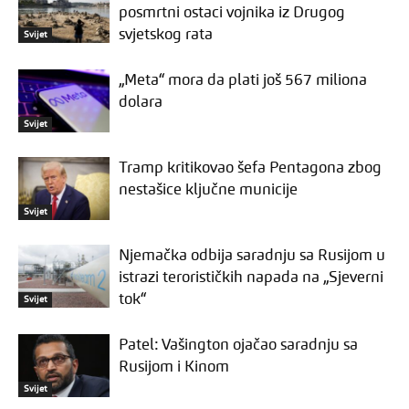
posmrtni ostaci vojnika iz Drugog
svjetskog rata
Svijet
„Meta“ mora da plati još 567 miliona
dolara
Svijet
Tramp kritikovao šefa Pentagona zbog
nestašice ključne municije
Svijet
Njemačka odbija saradnju sa Rusijom u
istrazi terorističkih napada na „Sjeverni
tok“
Svijet
Patel: Vašington ojačao saradnju sa
Rusijom i Kinom
Svijet