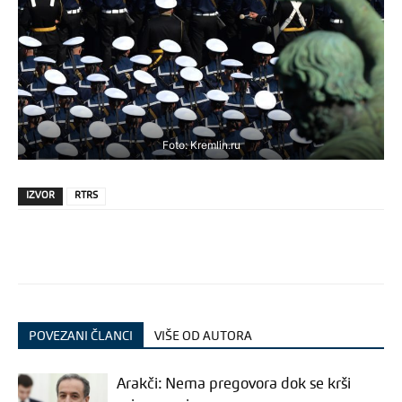
Foto: Kremlin.ru
IZVOR
RTRS
POVEZANI ČLANCI
VIŠE OD AUTORA
Arakči: Nema pregovora dok se krši