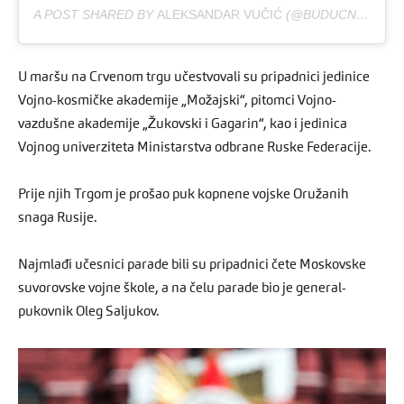
A POST SHARED BY
ALEKSANDAR VUČIĆ
(@BUDUCNOSTSRBIJEAV) ON
U maršu na Crvenom trgu učestvovali su pripadnici jedinice
Vojno-kosmičke akademije „Možajski“, pitomci Vojno-
vazdušne akademije „Žukovski i Gagarin“, kao i jedinica
Vojnog univerziteta Ministarstva odbrane Ruske Federacije.
Prije njih Trgom je prošao puk kopnene vojske Oružanih
snaga Rusije.
Najmlađi učesnici parade bili su pripadnici čete Moskovske
suvorovske vojne škole, a na čelu parade bio je general-
pukovnik Oleg Saljukov.