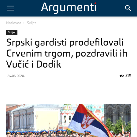
Naslovna
Svijet
Svijet
Srpski gardisti prodefilovali
Crvenim trgom, pozdravili ih
Vučić i Dodik
210
24.06.2020.