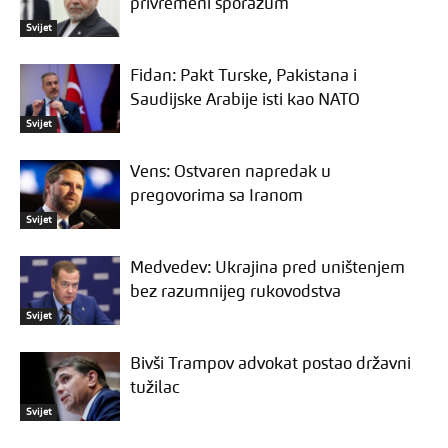
privremeni sporazum
Svijet
Fidan: Pakt Turske, Pakistana i
Saudijske Arabije isti kao NATO
Svijet
Vens: Ostvaren napredak u
pregovorima sa Iranom
Svijet
Medvedev: Ukrajina pred uništenjem
bez razumnijeg rukovodstva
Svijet
Bivši Trampov advokat postao državni
tužilac
Svijet