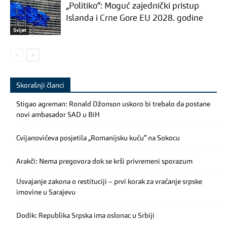
„Politiko“: Moguć zajednički pristup
Islanda i Crne Gore EU 2028. godine
Svijet
Skorašnji članci
Stigao agreman: Ronald Džonson uskoro bi trebalo da postane
novi ambasador SAD u BiH
Cvijanovićeva posjetila „Romanijsku kuću“ na Sokocu
Arakči: Nema pregovora dok se krši privremeni sporazum
Usvajanje zakona o restituciji – prvi korak za vraćanje srpske
imovine u Sarajevu
Dodik: Republika Srpska ima oslonac u Srbiji