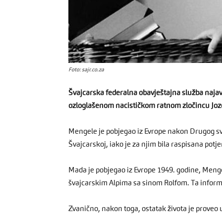
Foto: sajr.co.za
Švajcarska federalna obavještajna služba najav
ozloglašenom nacističkom ratnom zločincu Jozef
Mengele je pobjegao iz Evrope nakon Drugog svje
Švajcarskoj, iako je za njim bila raspisana potje
Mada je pobjegao iz Evrope 1949. godine, Menge
švajcarskim Alpima sa sinom Rolfom. Ta inform
Zvanično, nakon toga, ostatak života je proveo 