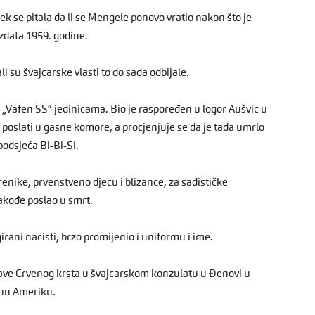
ek se pitala da li se Mengele ponovo vratio nakon što je
zdata 1959. godine.
ali su švajcarske vlasti to do sada odbijale.
m „Vafen SS“ jedinicama. Bio je raspoređen u logor Aušvic u
ti poslati u gasne komore, a procjenjuje se da je tada umrlo
 podsjeća Bi-Bi-Si.
renike, prvenstveno djecu i blizance, za sadističke
takođe poslao u smrt.
irani nacisti, brzo promijenio i uniformu i ime.
rave Crvenog krsta u švajcarskom konzulatu u Đenovi u
užnu Ameriku.