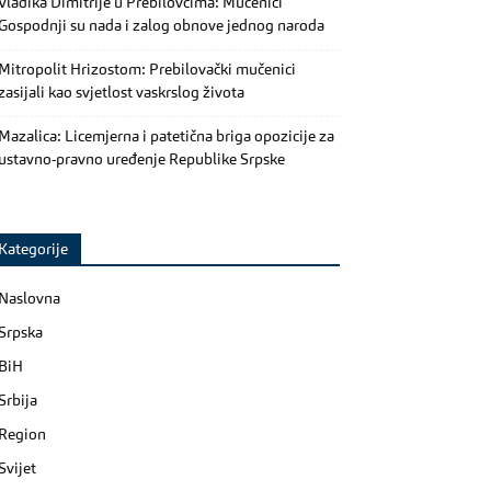
Vladika Dimitrije u Prebilovcima: Mučenici
Gospodnji su nada i zalog obnove jednog naroda
Mitropolit Hrizostom: Prebilovački mučenici
zasijali kao svjetlost vaskrslog života
Mazalica: Licemjerna i patetična briga opozicije za
ustavno-pravno uređenje Republike Srpske
Kategorije
Naslovna
Srpska
BiH
Srbija
Region
Svijet