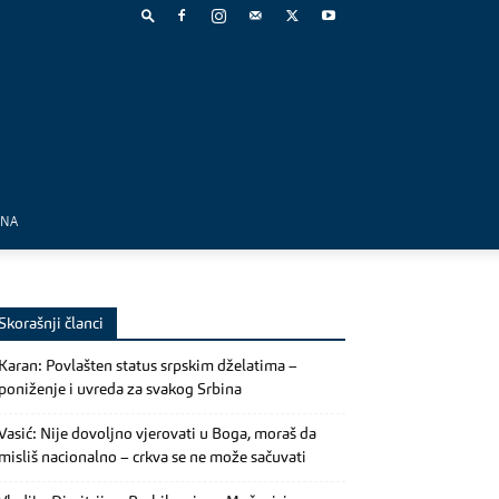
MNA
Skorašnji članci
Karan: Povlašten status srpskim dželatima –
poniženje i uvreda za svakog Srbina
Vasić: Nije dovoljno vjerovati u Boga, moraš da
misliš nacionalno – crkva se ne može sačuvati