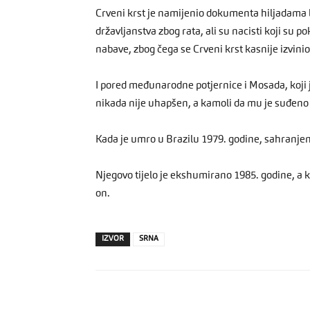
Crveni krst je namijenio dokumenta hiljadama lju
državljanstva zbog rata, ali su nacisti koji su p
nabave, zbog čega se Crveni krst kasnije izvinio
I pored međunarodne potjernice i Mosada, koji 
nikada nije uhapšen, a kamoli da mu je suđeno 
Kada je umro u Brazilu 1979. godine, sahranje
Njegovo tijelo je ekshumirano 1985. godine, a k
on.
IZVOR
SRNA