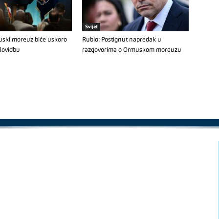
Svijet
ski moreuz biće uskoro
Rubio: Postignut napredak u
lovidbu
razgovorima o Ormuskom moreuzu