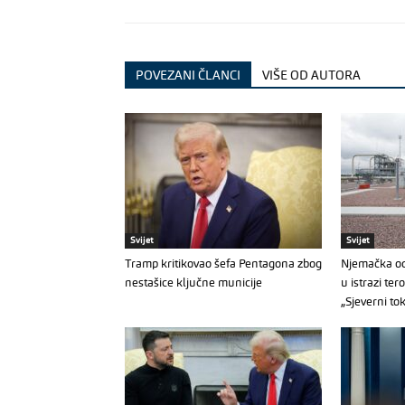
POVEZANI ČLANCI
VIŠE OD AUTORA
Svijet
Svijet
Tramp kritikovao šefa Pentagona zbog
Njemačka od
nestašice ključne municije
u istrazi ter
„Sjeverni to