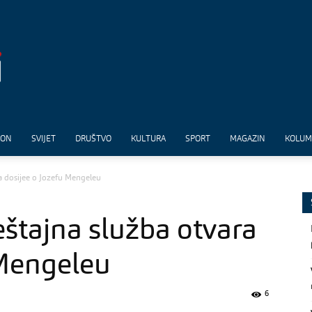
ION
SVIJET
DRUŠTVO
KULTURA
SPORT
MAGAZIN
KOLU
a dosijee o Jozefu Mengeleu
eštajna služba otvara
 Mengeleu
6