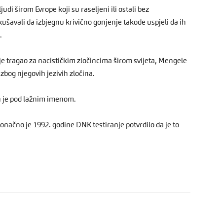
di širom Evrope koji su raseljeni ili ostali bez
okušavali da izbjegnu krivično gonjenje takođe uspjeli da ih
.
je tragao za nacističkim zločincima širom svijeta, Mengele
zbog njegovih jezivih zločina.
n je pod lažnim imenom.
onačno je 1992. godine DNK testiranje potvrdilo da je to