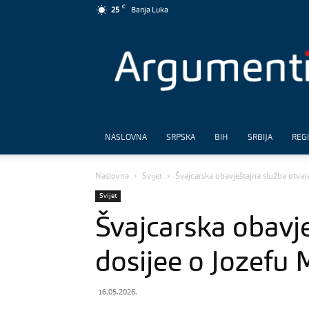
C
25
Banja Luka
Argumenti
NASLOVNA
SRPSKA
BIH
SRBIJA
REG
Naslovna
Svijet
Švajcarska obavještajna služba otvar
Svijet
Švajcarska obavj
dosijee o Jozefu
16.05.2026.