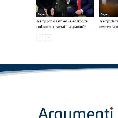
Svijet
Svijet
Tramp odbio zahtjev Zelenskog za
Tramp: Ormu
dodatnim presretačima „patriot“?
otvoren za p