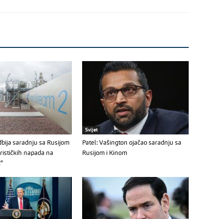
Svijet
bija saradnju sa Rusijom
Patel: Vašington ojačao saradnju sa
orističkih napada na
Rusijom i Kinom
k“