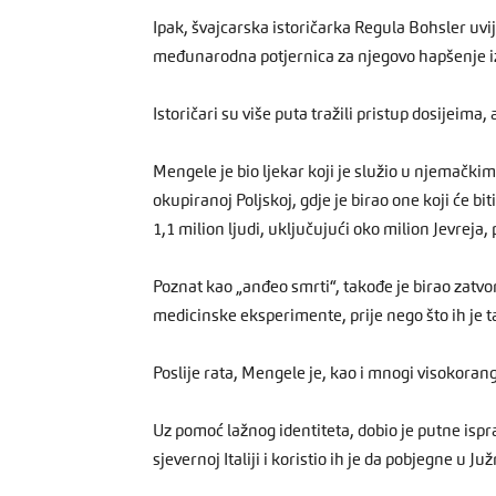
Ipak, švajcarska istoričarka Regula Bohsler uvij
međunarodna potjernica za njegovo hapšenje i
Istoričari su više puta tražili pristup dosijeima, 
Mengele je bio ljekar koji je služio u njemački
okupiranoj Poljskoj, gdje je birao one koji će bi
1,1 milion ljudi, uključujući oko milion Jevreja,
Poznat kao „anđeo smrti“, takođe je birao zatvo
medicinske eksperimente, prije nego što ih je 
Poslije rata, Mengele je, kao i mnogi visokorang
Uz pomoć lažnog identiteta, dobio je putne isp
sjevernoj Italiji i koristio ih je da pobjegne u J