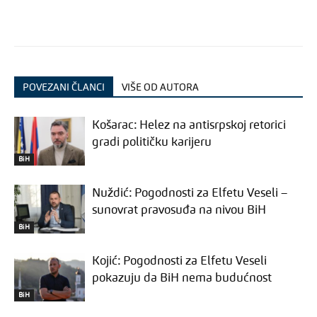
POVEZANI ČLANCI
VIŠE OD AUTORA
Košarac: Helez na antisrpskoj retorici
gradi političku karijeru
BiH
Nuždić: Pogodnosti za Elfetu Veseli –
sunovrat pravosuđa na nivou BiH
BiH
Kojić: Pogodnosti za Elfetu Veseli
pokazuju da BiH nema budućnost
BiH