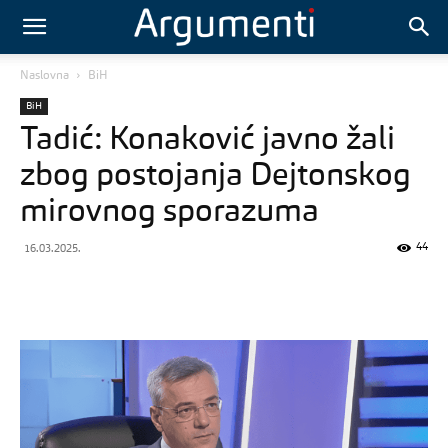
Naslovna
BiH
BiH
Tadić: Konaković javno žali
zbog postojanja Dejtonskog
mirovnog sporazuma
44
16.03.2025.