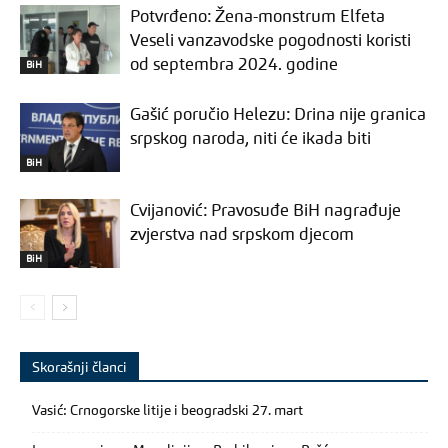
Potvrđeno: Žena-monstrum Elfeta
Veseli vanzavodske pogodnosti koristi
od septembra 2024. godine
BiH
Gašić poručio Helezu: Drina nije granica
srpskog naroda, niti će ikada biti
BiH
Cvijanović: Pravosuđe BiH nagrađuje
zvjerstva nad srpskom djecom
BiH
Skorašnji članci
Vasić: Crnogorske litije i beogradski 27. mart