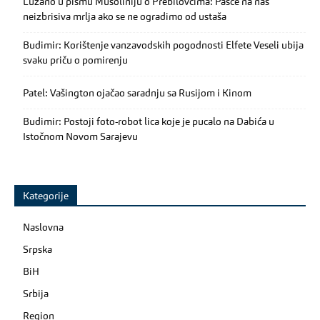
Luzano u pismu Musoliniju o Prebilovcima: Pašće na nas
neizbrisiva mrlja ako se ne ogradimo od ustaša
Budimir: Korištenje vanzavodskih pogodnosti Elfete Veseli ubija
svaku priču o pomirenju
Patel: Vašington ojačao saradnju sa Rusijom i Kinom
Budimir: Postoji foto-robot lica koje je pucalo na Dabića u
Istočnom Novom Sarajevu
Kategorije
Naslovna
Srpska
BiH
Srbija
Region