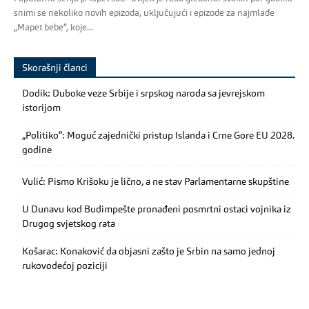
snimi se nekoliko novih epizoda, uključujući i epizode za najmlađe
„Mapet bebe“, koje...
Skorašnji članci
Dodik: Duboke veze Srbije i srpskog naroda sa jevrejskom
istorijom
„Politiko“: Moguć zajednički pristup Islanda i Crne Gore EU 2028.
godine
Vulić: Pismo Krišoku je lično, a ne stav Parlamentarne skupštine
U Dunavu kod Budimpešte pronađeni posmrtni ostaci vojnika iz
Drugog svjetskog rata
Košarac: Konaković da objasni zašto je Srbin na samo jednoj
rukovodećoj poziciji