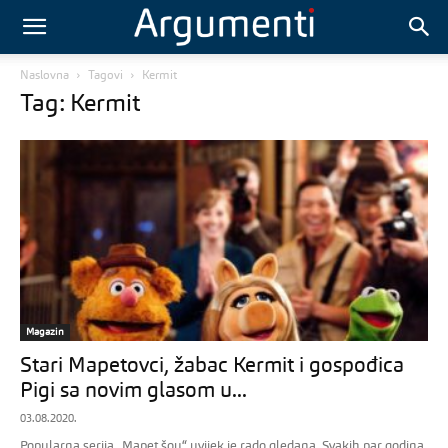
Naslovna
Tagovi
Kermit
Tag: Kermit
Magazin
Stari Mapetovci, žabac Kermit i gospođica
Pigi sa novim glasom u...
03.08.2020.
Popularna serija „Mapet šou“ uvijek je rado gledana. Svakih par godina