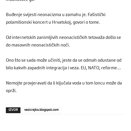
Buđenje svijesti neonacizma u zamahu je. Fašistički
polamilionski koncert u Hrvatskoj, govori o tome.
Od internetskih zanimljivih neonacističkih tetovaža došlo se
do masovnih neonacističkih noći.
Ono što se sada može učiniti, jeste da se odmah odustane od
bilo kakvih zapadnih integracija i veza. EU, NATO, reforme…
Nemojte provjeravati da li ključala voda u tom loncu može da
oprži.
IZVOR
vasicrajko.blogspot.com