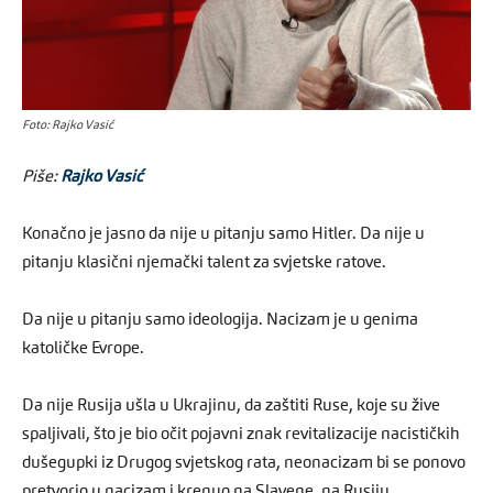
Foto: Rajko Vasić
Piše:
Rajko Vasić
Konačno je jasno da nije u pitanju samo Hitler. Da nije u
pitanju klasični njemački talent za svjetske ratove.
Da nije u pitanju samo ideologija. Nacizam je u genima
katoličke Evrope.
Da nije Rusija ušla u Ukrajinu, da zaštiti Ruse, koje su žive
spaljivali, što je bio očit pojavni znak revitalizacije nacističkih
dušegupki iz Drugog svjetskog rata, neonacizam bi se ponovo
pretvorio u nacizam i krenuo na Slavene, na Rusiju.