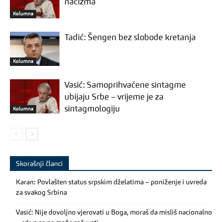
nacizma
Kolumna
Tadić: Šengen bez slobode kretanja
Kolumna
Vasić: Samoprihvaćene sintagme
ubijaju Srbe – vrijeme je za
sintagmologiju
Kolumna
Skorašnji članci
Karan: Povlašten status srpskim dželatima – poniženje i uvreda
za svakog Srbina
Vasić: Nije dovoljno vjerovati u Boga, moraš da misliš nacionalno