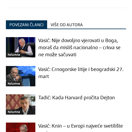
POVEZANI ČLANCI
VIŠE OD AUTORA
Vasić: Nije dovoljno vjerovati u Boga,
moraš da misliš nacionalno – crkva se
ne može sačuvati
Kolumna
Vasić: Crnogorske litije i beogradski 27.
mart
Kolumna
Tadić: Kada Harvard pročita Dejton
Kolumna
Vasić: Knin – u Evropi najveće svetilište