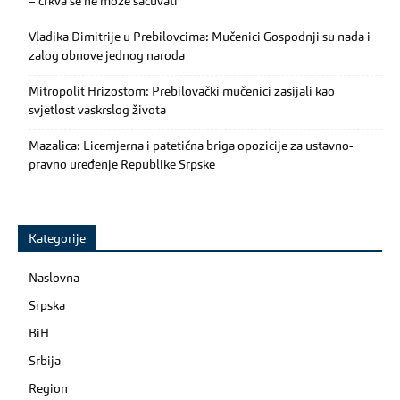
– crkva se ne može sačuvati
Vladika Dimitrije u Prebilovcima: Mučenici Gospodnji su nada i
zalog obnove jednog naroda
Mitropolit Hrizostom: Prebilovački mučenici zasijali kao
svjetlost vaskrslog života
Mazalica: Licemjerna i patetična briga opozicije za ustavno-
pravno uređenje Republike Srpske
Kategorije
Naslovna
Srpska
BiH
Srbija
Region