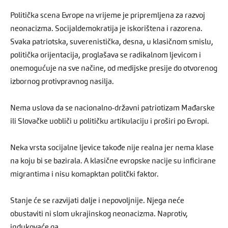
Politička scena Evrope na vrijeme je pripremljena za razvoj
neonacizma. Socijaldemokratija je iskorištena i razorena.
Svaka patriotska, suverenistička, desna, u klasičnom smislu,
politička orijentacija, proglašava se radikalnom ljevicom i
onemogućuje na sve načine, od medijske presije do otvorenog
izbornog protivpravnog nasilja.
Nema uslova da se nacionalno-državni patriotizam Mađarske
ili Slovačke uobliči u političku artikulaciju i proširi po Evropi.
Neka vrsta socijalne ljevice takođe nije realna jer nema klase
na koju bi se bazirala. A klasične evropske nacije su inficirane
migrantima i nisu komapktan politčki faktor.
Stanje će se razvijati dalje i nepovoljnije. Njega neće
obustaviti ni slom ukrajinskog neonacizma. Naprotiv,
indukovaće ga.