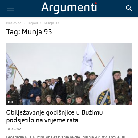
Naslovna
Tagovi
Munja 93
Tag: Munja 93
BiH
Obilježavanje godišnjice u Bužimu
podsjetilo na vrijeme rata
18.01.2021.
Federacija BiH, Bužim, obilježavanje akcije „Munja 93“ tzv. armije BiH i