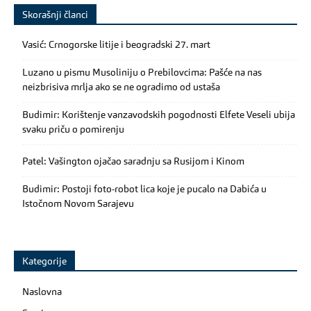
Skorašnji članci
Vasić: Crnogorske litije i beogradski 27. mart
Luzano u pismu Musoliniju o Prebilovcima: Pašće na nas
neizbrisiva mrlja ako se ne ogradimo od ustaša
Budimir: Korištenje vanzavodskih pogodnosti Elfete Veseli ubija
svaku priču o pomirenju
Patel: Vašington ojačao saradnju sa Rusijom i Kinom
Budimir: Postoji foto-robot lica koje je pucalo na Dabića u
Istočnom Novom Sarajevu
Kategorije
Naslovna