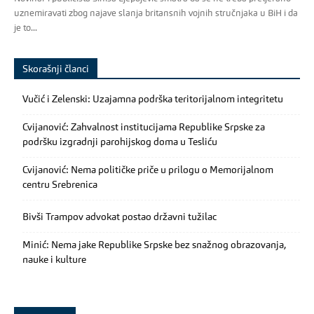
uznemiravati zbog najave slanja britansnih vojnih stručnjaka u BiH i da
je to...
Skorašnji članci
Vučić i Zelenski: Uzajamna podrška teritorijalnom integritetu
Cvijanović: Zahvalnost institucijama Republike Srpske za
podršku izgradnji parohijskog doma u Tesliću
Cvijanović: Nema političke priče u prilogu o Memorijalnom
centru Srebrenica
Bivši Trampov advokat postao državni tužilac
Minić: Nema jake Republike Srpske bez snažnog obrazovanja,
nauke i kulture