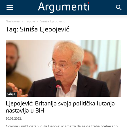
Naslovna
Tagovi
Siniša Ljepojević
Tag: Siniša Ljepojević
Srbija
Ljepojević: Britanija svoja politička lutanja
nastavlja u BiH
30.06.2022.
Novinar i publicista Siniša Ljepojević smatra da se ne treba pretjerano