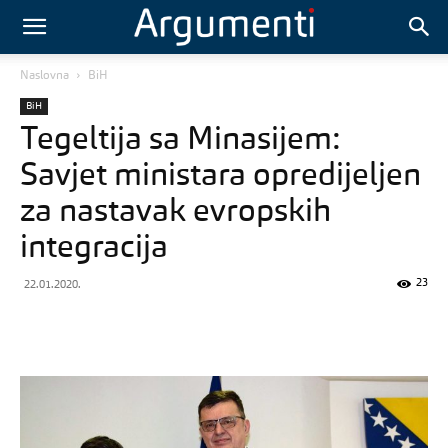
Naslovna
BiH
BiH
Tegeltija sa Minasijem:
Savjet ministara opredijeljen
za nastavak evropskih
integracija
23
22.01.2020.