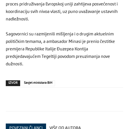
proces pridruživanja Evropskoj uniji zahtijeva posvećenost i
koordinaciju svih nivoa vlasti, uz puno uvažavanje ustavnih
nadležnosti.
Sagovornici su razmijenili mišljenja i o drugim aktuelnim
političkim temama, a ambasador Minasi je prenio čestitke
premijera Republike Italije Đuzepea Kontija
predsjedavajućem Tegeltiji povodom preuzimanja nove
dužnosti.
IZVOR
Savjet ministara BiH
POVEZANI ČLANCI
VIŠE OD AUTORA