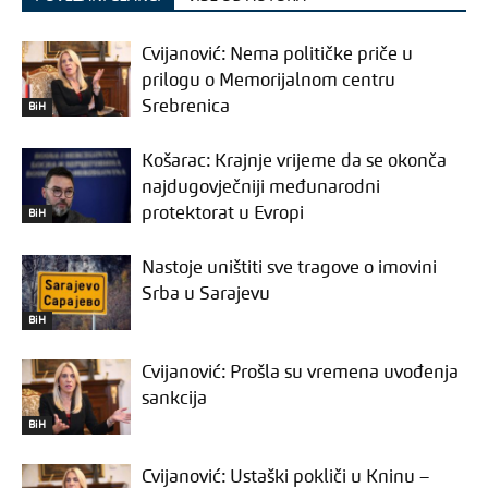
Cvijanović: Nema političke priče u
prilogu o Memorijalnom centru
Srebrenica
BiH
Košarac: Krajnje vrijeme da se okonča
najdugovječniji međunarodni
protektorat u Evropi
BiH
Nastoje uništiti sve tragove o imovini
Srba u Sarajevu
BiH
Cvijanović: Prošla su vremena uvođenja
sankcija
BiH
Cvijanović: Ustaški pokliči u Kninu –