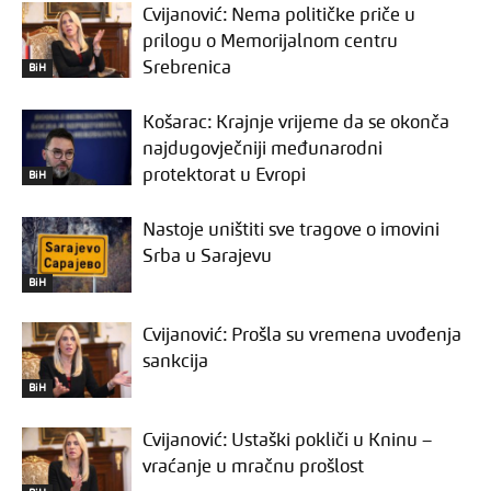
Cvijanović: Nema političke priče u
prilogu o Memorijalnom centru
Srebrenica
BiH
Košarac: Krajnje vrijeme da se okonča
najdugovječniji međunarodni
protektorat u Evropi
BiH
Nastoje uništiti sve tragove o imovini
Srba u Sarajevu
BiH
Cvijanović: Prošla su vremena uvođenja
sankcija
BiH
Cvijanović: Ustaški pokliči u Kninu –
vraćanje u mračnu prošlost