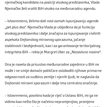
njemačkog kandidata na poziciji visokog predstavnika, Vlada
Njemačke želi vratiti BiH visoko na međunarodnu agendu.
– Istovremeno, želimo dati novi zamah ispunjavanju agende
„pet plus dva“. Njemačka Vlada je ubijeđena da je funkcija
visokog predstavnika i dalje značajna za ispunjavanje civilnih
aspekata Dejtonskog mirovnog sporazuma, jačanje
stabilnosti i bezbjednosti, kao i za garantovanje teritorijalnog
integriteta BiH – rekla je Margret Uber za „Nezavisne novine“.
Ona je navela da prisustvo međunarodne zajednice u BiH ne
može i ne smije domaće političare osloboditi njihove primarne
odgovornosti za sudbinu zemlje i njenih ljudi, te naglasila da
Dejtonski mirovni sporazum i dalje ima centralno značenje.
– Istovremeno, posebno kada je riječ o Ustavu BiH, mi ga ne
vidimo kao nešto što je načelno nepromjenjivo, promjene