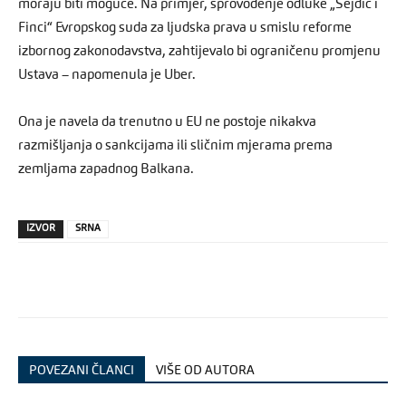
moraju biti moguće. Na primjer, sprovođenje odluke „Sejdić i
Finci“ Evropskog suda za ljudska prava u smislu reforme
izbornog zakonodavstva, zahtijevalo bi ograničenu promjenu
Ustava – napomenula je Uber.
Ona je navela da trenutno u EU ne postoje nikakva
razmišljanja o sankcijama ili sličnim mjerama prema
zemljama zapadnog Balkana.
IZVOR
SRNA
POVEZANI ČLANCI
VIŠE OD AUTORA