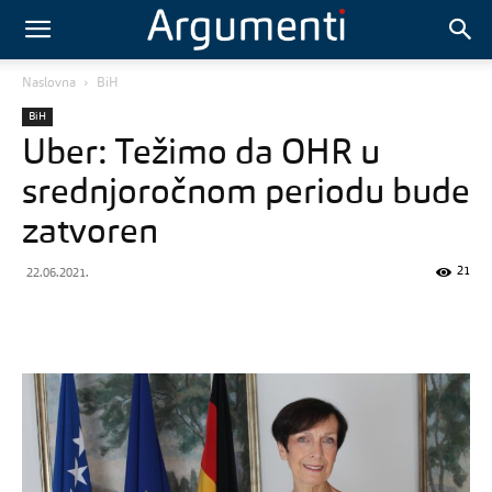
Naslovna
BiH
BiH
Uber: Težimo da OHR u
srednjoročnom periodu bude
zatvoren
21
22.06.2021.