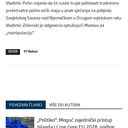
Vladimir Putin najavio da će ruske trupe poštovati trodnevno
prekid vatre počev od 8. maja u znak sjećanja na pobjedu
Sovjetskog Saveza nad Njemačkom u Drugom svjetskom ratu.
Vladimir Zelenski je odgovorio optužujući Moskvu za
„manipulaciju“.
IZVOR
RT Balkan
POVEZANI ČLANCI
VIŠE OD AUTORA
„Politiko“: Moguć zajednički pristup
Islanda i Crne Gore EU 2028. godine