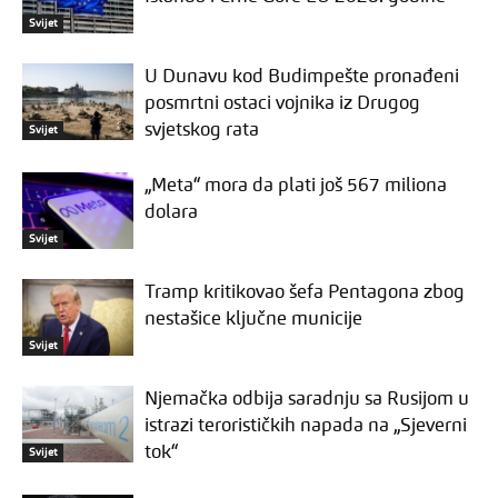
Svijet
U Dunavu kod Budimpešte pronađeni
posmrtni ostaci vojnika iz Drugog
svjetskog rata
Svijet
„Meta“ mora da plati još 567 miliona
dolara
Svijet
Tramp kritikovao šefa Pentagona zbog
nestašice ključne municije
Svijet
Njemačka odbija saradnju sa Rusijom u
istrazi terorističkih napada na „Sjeverni
tok“
Svijet