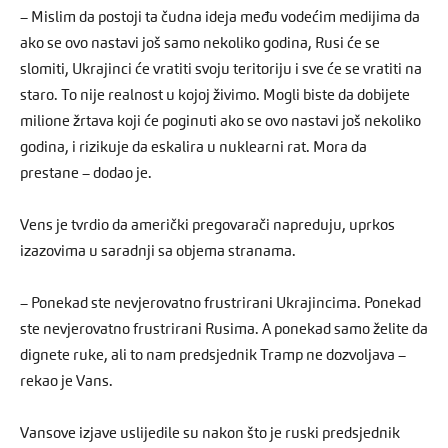
– Mislim da postoji ta čudna ideja među vodećim medijima da
ako se ovo nastavi još samo nekoliko godina, Rusi će se
slomiti, Ukrajinci će vratiti svoju teritoriju i sve će se vratiti na
staro. To nije realnost u kojoj živimo. Mogli biste da dobijete
milione žrtava koji će poginuti ako se ovo nastavi još nekoliko
godina, i rizikuje da eskalira u nuklearni rat. Mora da
prestane – dodao je.
Vens je tvrdio da američki pregovarači napreduju, uprkos
izazovima u saradnji sa objema stranama.
– Ponekad ste nevjerovatno frustrirani Ukrajincima. Ponekad
ste nevjerovatno frustrirani Rusima. A ponekad samo želite da
dignete ruke, ali to nam predsjednik Tramp ne dozvoljava –
rekao je Vans.
Vansove izjave uslijedile su nakon što je ruski predsjednik