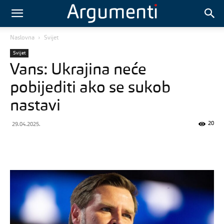
Naslovna
Svijet
Svijet
Vans: Ukrajina neće
pobijediti ako se sukob
nastavi
20
29.04.2025.