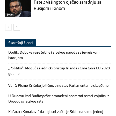
Patel: Vašington ojačao saradnju sa
Rusijom i Kinom
Svijet
Skorašnji članci
Dodik: Duboke veze Srbije i srpskog naroda sa jevrejskom
istorijom
„Politiko“: Moguć zajednički pristup Islanda i Crne Gore EU 2028.
godine
Vulić: Pismo Krišoku je lično, a ne stav Parlamentarne skupštine
U Dunavu kod Budimpešte pronađeni posmrtni ostaci vojnika iz
Drugog svjetskog rata
Košarac: Konaković da objasni zašto je Srbin na samo jednoj