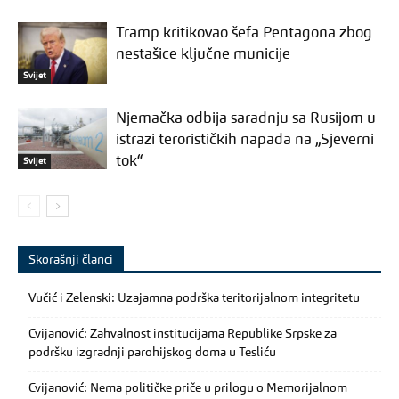
Tramp kritikovao šefa Pentagona zbog
nestašice ključne municije
Svijet
Njemačka odbija saradnju sa Rusijom u
istrazi terorističkih napada na „Sjeverni
tok“
Svijet
Skorašnji članci
Vučić i Zelenski: Uzajamna podrška teritorijalnom integritetu
Cvijanović: Zahvalnost institucijama Republike Srpske za
podršku izgradnji parohijskog doma u Tesliću
Cvijanović: Nema političke priče u prilogu o Memorijalnom