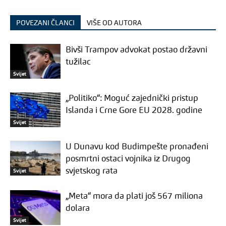
POVEZANI ČLANCI
VIŠE OD AUTORA
Bivši Trampov advokat postao državni
tužilac
Svijet
„Politiko“: Moguć zajednički pristup
Islanda i Crne Gore EU 2028. godine
Svijet
U Dunavu kod Budimpešte pronađeni
posmrtni ostaci vojnika iz Drugog
svjetskog rata
Svijet
„Meta“ mora da plati još 567 miliona
dolara
Svijet