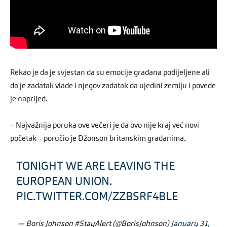
Rekao je da je svjestan da su emocije građana podijeljene ali
da je zadatak vlade i njegov zadatak da ujedini zemlju i povede
je naprijed.
– Najvažnija poruka ove večeri je da ovo nije kraj već novi
početak – poručio je Džonson britanskim građanima.
TONIGHT WE ARE LEAVING THE
EUROPEAN UNION.
PIC.TWITTER.COM/ZZBSRF4BLE
— Boris Johnson #StayAlert (@BorisJohnson)
January 31,