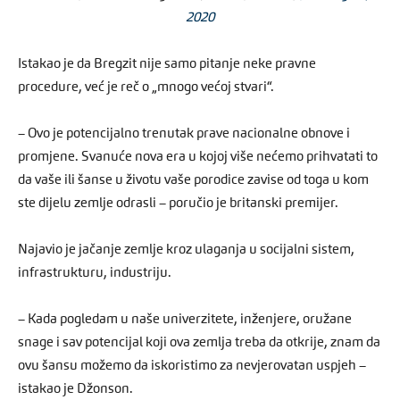
2020
Istakao je da Bregzit nije samo pitanje neke pravne
procedure, već je reč o „mnogo većoj stvari“.
– Ovo je potencijalno trenutak prave nacionalne obnove i
promjene. Svanuće nova era u kojoj više nećemo prihvatati to
da vaše ili šanse u životu vaše porodice zavise od toga u kom
ste dijelu zemlje odrasli – poručio je britanski premijer.
Najavio je jačanje zemlje kroz ulaganja u socijalni sistem,
infrastrukturu, industriju.
– Kada pogledam u naše univerzitete, inženjere, oružane
snage i sav potencijal koji ova zemlja treba da otkrije, znam da
ovu šansu možemo da iskoristimo za nevjerovatan uspjeh –
istakao je Džonson.