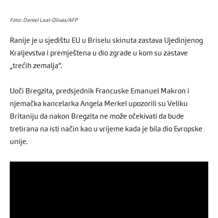
Foto: Daniel Leal-Olivas/AFP
Ranije je u sjedištu EU u Briselu skinuta zastava Ujedinjenog
Kraljevstva i premještena u dio zgrade u kom su zastave
„trećih zemalja“.
Uoči Bregzita, predsjednik Francuske Emanuel Makron i
njemačka kancelarka Angela Merkel upozorili su Veliku
Britaniju da nakon Bregzita ne može očekivati da bude
tretirana na isti način kao u vrijeme kada je bila dio Evropske
unije.