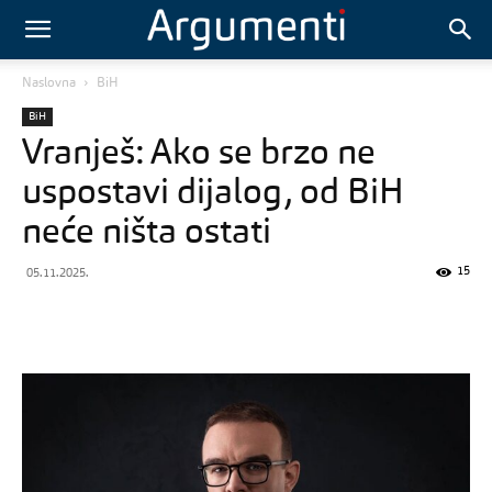
Naslovna
BiH
BiH
Vranješ: Ako se brzo ne
uspostavi dijalog, od BiH
neće ništa ostati
15
05.11.2025.