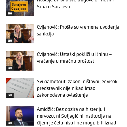
Nastoje uništiti sve tragove o imovini
Srba u Sarajevu
BiH
Cvijanović: Prošla su vremena uvođenja
sankcija
BiH
Cvijanović: Ustaški pokliči u Kninu –
vraćanje u mračnu prošlost
BiH
Svi nametnuti zakoni ništavni jer visoki
predstavnik nije nikad imao
zakonodavna ovlaštenja
BiH
Amidžić: Bez obzira na histeriju i
nervozu, ni Suljagić ni institucija na
čijem je čelu nisu i ne mogu biti iznad
BiH