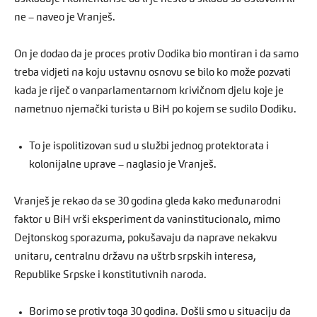
ne – naveo je Vranješ.
On je dodao da je proces protiv Dodika bio montiran i da samo
treba vidjeti na koju ustavnu osnovu se bilo ko može pozvati
kada je riječ o vanparlamentarnom krivičnom djelu koje je
nametnuo njemački turista u BiH po kojem se sudilo Dodiku.
To je ispolitizovan sud u službi jednog protektorata i
kolonijalne uprave – naglasio je Vranješ.
Vranješ je rekao da se 30 godina gleda kako međunarodni
faktor u BiH vrši eksperiment da vaninstitucionalo, mimo
Dejtonskog sporazuma, pokušavaju da naprave nekakvu
unitaru, centralnu državu na uštrb srpskih interesa,
Republike Srpske i konstitutivnih naroda.
Borimo se protiv toga 30 godina. Došli smo u situaciju da