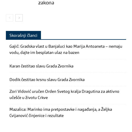
zakona
Skorašnji članci
Gajić: Gradska vlast u Banjaluci kao Marija Antoaneta – nemaju
vodu, dajte im besplatan ulaz na bazen
Karan čestitao slavu Grada Zvornika
Dodik čestitao krsnu slavu Grada Zvornika
Zori Vidović uručen Orden Svetog kralja Dragutina za aktivno
učešće u životu Crkve
Mazalica: Marinko ima pretpostavke i nagađanja, a Željka
Cvijanović činjenice i rezultate