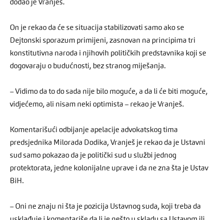
dodao je Vranješ.
On je rekao da će se situacija stabilizovati samo ako se
Dejtonski sporazum primijeni, zasnovan na principima tri
konstitutivna naroda i njihovih političkih predstavnika koji se
dogovaraju o budućnosti, bez stranog miješanja.
– Vidimo da to do sada nije bilo moguće, a da li će biti moguće,
vidjećemo, ali nisam neki optimista – rekao je Vranješ.
Komentarišući odbijanje apelacije advokatskog tima
predsjednika Milorada Dodika, Vranješ je rekao da je Ustavni
sud samo pokazao da je politički sud u službi jednog
protektorata, jedne kolonijalne uprave i da ne zna šta je Ustav
BiH.
– Oni ne znaju ni šta je pozicija Ustavnog suda, koji treba da
usklađuje i komentariše da li je nešto u skladu sa Ustavom ili