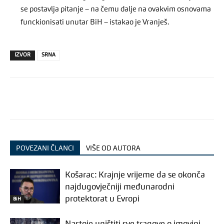
se postavlja pitanje – na čemu dalje na ovakvim osnovama
funckionisati unutar BiH – istakao je Vranješ.
IZVOR
SRNA
POVEZANI ČLANCI
VIŠE OD AUTORA
Košarac: Krajnje vrijeme da se okonča
najdugovječniji međunarodni
protektorat u Evropi
BiH