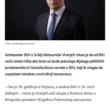
Foto: cordmagazine.com
Ambasador BiH u Srbiji Aleksandar Vranješ rekao je da od BiH
neće ostati ništa ako brzo ne bude pokušaja dijaloga političkih
predstavnika tri konstitutivna naroda u BiH, koji bi mogao da
uspostavi nekakav unutrašnji konsenzus.
– Ovo je 30. godišnjica Dejtona, a ovakva BiH ni 35. neće
doživjeti – rekao je Vranješ uoči skupa u Ruskom domu u
Beogradu povodom 30 godina Dejtonskog sporazuma.