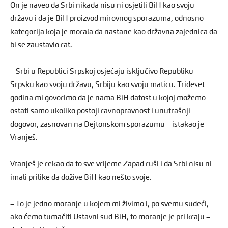
On je naveo da Srbi nikada nisu ni osjetili BiH kao svoju
državu i da je BiH proizvod mirovnog sporazuma, odnosno
kategorija koja je morala da nastane kao državna zajednica da
bi se zaustavio rat.
– Srbi u Republici Srpskoj osjećaju isključivo Republiku
Srpsku kao svoju državu, Srbiju kao svoju maticu. Trideset
godina mi govorimo da je nama BiH datost u kojoj možemo
ostati samo ukoliko postoji ravnopravnost i unutrašnji
dogovor, zasnovan na Dejtonskom sporazumu – istakao je
Vranješ.
Vranješ je rekao da to sve vrijeme Zapad ruši i da Srbi nisu ni
imali prilike da dožive BiH kao nešto svoje.
– To je jedno moranje u kojem mi živimo i, po svemu sudeći,
ako ćemo tumačiti Ustavni sud BiH, to moranje je pri kraju –