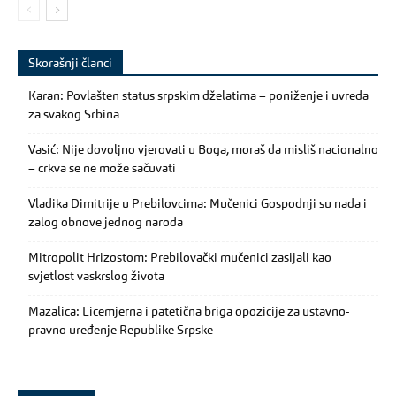
Skorašnji članci
Karan: Povlašten status srpskim dželatima – poniženje i uvreda
za svakog Srbina
Vasić: Nije dovoljno vjerovati u Boga, moraš da misliš nacionalno
– crkva se ne može sačuvati
Vladika Dimitrije u Prebilovcima: Mučenici Gospodnji su nada i
zalog obnove jednog naroda
Mitropolit Hrizostom: Prebilovački mučenici zasijali kao
svjetlost vaskrslog života
Mazalica: Licemjerna i patetična briga opozicije za ustavno-
pravno uređenje Republike Srpske