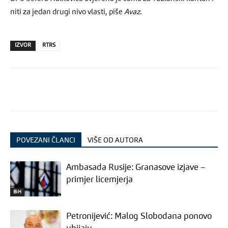
niti za jedan drugi nivo vlasti, piše
Avaz
.
IZVOR
RTRS
POVEZANI ČLANCI
VIŠE OD AUTORA
Ambasada Rusije: Granasove izjave –
primjer licemjerja
BiH
Petronijević: Malog Slobodana ponovo