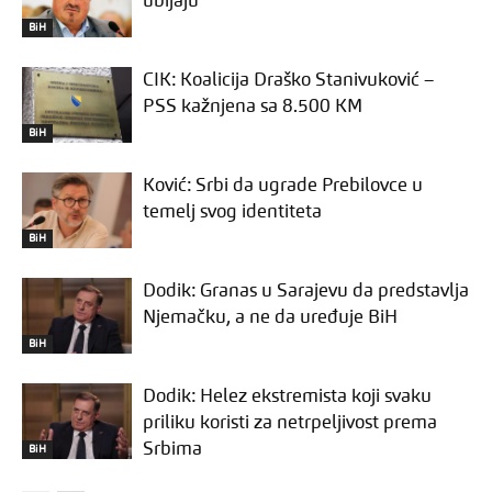
ubijaju
BiH
CIK: Koalicija Draško Stanivuković –
PSS kažnjena sa 8.500 KM
BiH
Ković: Srbi da ugrade Prebilovce u
temelj svog identiteta
BiH
Dodik: Granas u Sarajevu da predstavlja
Njemačku, a ne da uređuje BiH
BiH
Dodik: Helez ekstremista koji svaku
priliku koristi za netrpeljivost prema
Srbima
BiH