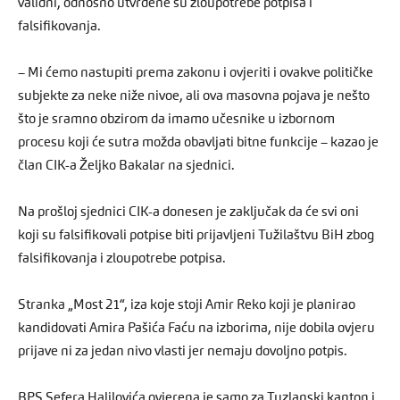
validni, odnosno utvrđene su zloupotrebe potpisa i
falsifikovanja.
– Mi ćemo nastupiti prema zakonu i ovjeriti i ovakve političke
subjekte za neke niže nivoe, ali ova masovna pojava je nešto
što je sramno obzirom da imamo učesnike u izbornom
procesu koji će sutra možda obavljati bitne funkcije – kazao je
član CIK-a Željko Bakalar na sjednici.
Na prošloj sjednici CIK-a donesen je zaključak da će svi oni
koji su falsifikovali potpise biti prijavljeni Tužilaštvu BiH zbog
falsifikovanja i zloupotrebe potpisa.
Stranka „Most 21“, iza koje stoji Amir Reko koji je planirao
kandidovati Amira Pašića Faću na izborima, nije dobila ovjeru
prijave ni za jedan nivo vlasti jer nemaju dovoljno potpis.
BPS Sefera Halilovića ovjerena je samo za Tuzlanski kanton i