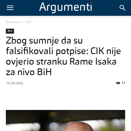
Naslovna
BiH
BiH
Zbog sumnje da su
falsifikovali potpise: CIK nije
ovjerio stranku Rame Isaka
za nivo BiH
11
03.06.2026.