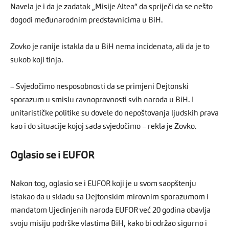
Navela je i da je zadatak „Misije Altea“ da spriječi da se nešto
dogodi međunarodnim predstavnicima u BiH.
Zovko je ranije istakla da u BiH nema incidenata, ali da je to
sukob koji tinja.
– Svjedočimo nesposobnosti da se primjeni Dejtonski
sporazum u smislu ravnopravnosti svih naroda u BiH. I
unitarističke politike su dovele do nepoštovanja ljudskih prava
kao i do situacije kojoj sada svjedočimo – rekla je Zovko.
Oglasio se i EUFOR
Nakon tog, oglasio se i EUFOR koji je u svom saopštenju
istakao da u skladu sa Dejtonskim mirovnim sporazumom i
mandatom Ujedinjenih naroda EUFOR već 20 godina obavlja
svoju misiju podrške vlastima BiH, kako bi održao sigurno i