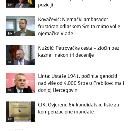
poziciji
BiH
Kovačević: Njemački ambasador
frustriran odlaskom Šmita mimo volje
njemačke Vlade
BiH
Nuždić: Petrovačka cesta – zločin bez
kazne i nakon tri decenije
BiH
Linta: Ustaše 1941. počinile genocid
nad više od 4.000 Srba u Prebilovcima i
donjoj Hercegovini
BiH
CIK: Ovjerene 64 kandidatske liste za
kompenzacione mandate
BiH