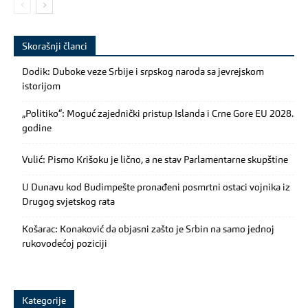
Skorašnji članci
Dodik: Duboke veze Srbije i srpskog naroda sa jevrejskom
istorijom
„Politiko“: Moguć zajednički pristup Islanda i Crne Gore EU 2028.
godine
Vulić: Pismo Krišoku je lično, a ne stav Parlamentarne skupštine
U Dunavu kod Budimpešte pronađeni posmrtni ostaci vojnika iz
Drugog svjetskog rata
Košarac: Konaković da objasni zašto je Srbin na samo jednoj
rukovodećoj poziciji
Kategorije