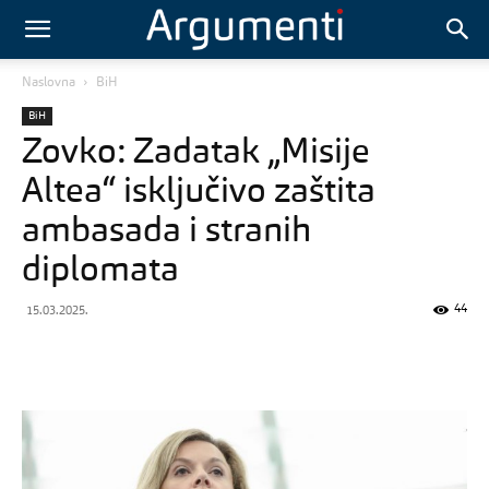
Naslovna
BiH
BiH
Zovko: Zadatak „Misije
Altea“ isključivo zaštita
ambasada i stranih
diplomata
44
15.03.2025.