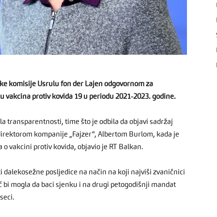
ske komisije Usrulu fon der Lajen odgovornom za
u vakcina protiv kovida 19 u periodu 2021-2023. godine.
ila transparentnosti, time što je odbila da objavi sadržaj
direktorom kompanije „Fajzer“, Albertom Burlom, kada je
o vakcini protiv kovida, objavio je RT Balkan.
 dalekosežne posljedice na način na koji najviši zvaničnici
eć bi mogla da baci sjenku i na drugi petogodišnji mandat
seci.