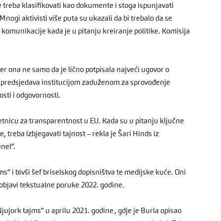
e treba klasifikovati kao dokumente i stoga ispunjavati
Mnogi aktivisti više puta su ukazali da bi trebalo da se
e komunikacije kada je u pitanju kreiranje politike. Komisija
er ona ne samo da je lično potpisala najveći ugovor o
eć predsjedava institucijom zaduženom za sprovođenje
sti i odgovornosti.
tnicu za transparentnost u EU. Kada su u pitanju ključne
 treba izbjegavati tajnost – rekla je Šari Hinds iz
nel“.
ms“ i bivši šef briselskog dopisništva te medijske kuće. Oni
 objavi tekstualne poruke 2022. godine.
jujork tajms“ u aprilu 2021. godine , gdje je Burla opisao