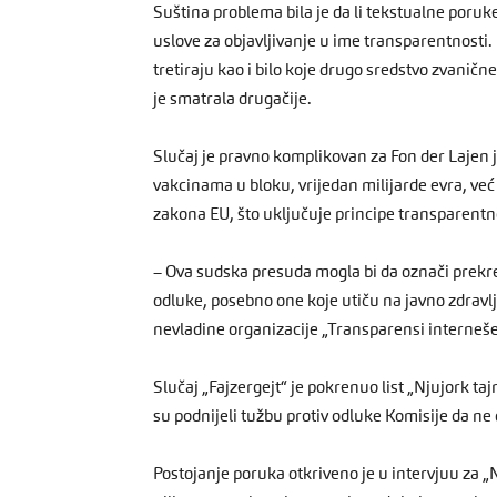
Suština problema bila je da li tekstualne poruk
uslove za objavljivanje u ime transparentnosti. 
tretiraju kao i bilo koje drugo sredstvo zvaničn
je smatrala drugačije.
Slučaj je pravno komplikovan za Fon der Lajen j
vakcinama u bloku, vrijedan milijarde evra, v
zakona EU, što uključuje principe transparentno
– Ova sudska presuda mogla bi da označi prekre
odluke, posebno one koje utiču na javno zdravlje,
nevladine organizacije „Transparensi interneše
Slučaj „Fajzergejt“ je pokrenuo list „Njujork taj
su podnijeli tužbu protiv odluke Komisije da ne
Postojanje poruka otkriveno je u intervjuu za „N