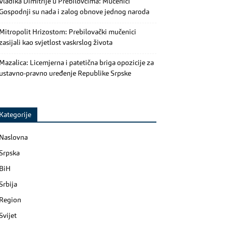
Vladika Dimitrije u Prebilovcima: Mučenici
Gospodnji su nada i zalog obnove jednog naroda
Mitropolit Hrizostom: Prebilovački mučenici
zasijali kao svjetlost vaskrslog života
Mazalica: Licemjerna i patetična briga opozicije za
ustavno-pravno uređenje Republike Srpske
Kategorije
Naslovna
Srpska
BiH
Srbija
Region
Svijet