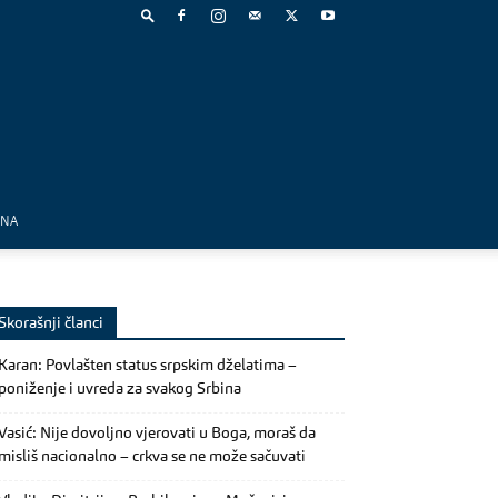
MNA
Skorašnji članci
Karan: Povlašten status srpskim dželatima –
poniženje i uvreda za svakog Srbina
Vasić: Nije dovoljno vjerovati u Boga, moraš da
misliš nacionalno – crkva se ne može sačuvati