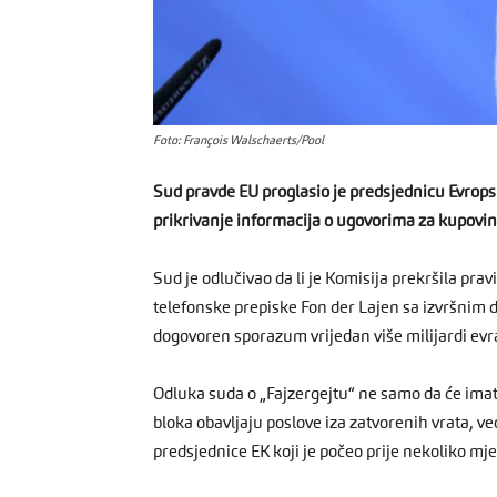
Foto: François Walschaerts/Pool
Sud pravde EU proglasio je predsjednicu Evrop
prikrivanje informacija o ugovorima za kupovin
Sud je odlučivao da li je Komisija prekršila prav
telefonske prepiske Fon der Lajen sa izvršnim 
dogovoren sporazum vrijedan više milijardi evra 
Odluka suda o „Fajzergejtu“ ne samo da će imati
bloka obavljaju poslove iza zatvorenih vrata, v
predsjednice EK koji je počeo prije nekoliko mje