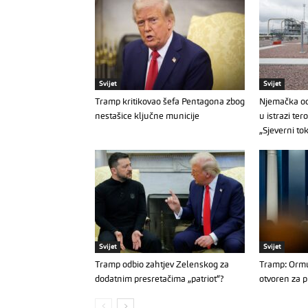
Svijet
Svijet
Tramp kritikovao šefa Pentagona zbog
Njemačka od
nestašice ključne municije
u istrazi ter
„Sjeverni to
Svijet
Svijet
Tramp odbio zahtjev Zelenskog za
Tramp: Ormu
dodatnim presretačima „patriot“?
otvoren za p