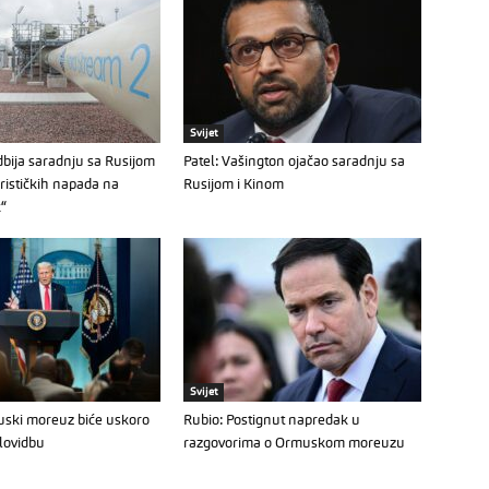
Svijet
bija saradnju sa Rusijom
Patel: Vašington ojačao saradnju sa
orističkih napada na
Rusijom i Kinom
k“
Svijet
ski moreuz biće uskoro
Rubio: Postignut napredak u
lovidbu
razgovorima o Ormuskom moreuzu