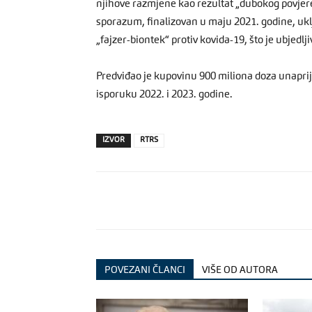
njihove razmjene kao rezultat „dubokog povjere
sporazum, finalizovan u maju 2021. godine, uklj
„fajzer-biontek“ protiv kovida-19, što je ubjedlj
Predviđao je kupovinu 900 miliona doza unapri
isporuku 2022. i 2023. godine.
IZVOR
RTRS
POVEZANI ČLANCI
VIŠE OD AUTORA