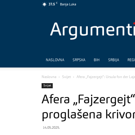
C
37.5
Banja Luka
Argumenti
NASLOVNA
SRPSKA
BIH
SRBIJA
REG
Naslovna
Svijet
Afera „Fajzergejt“: Ursula fon der La
Svijet
Afera „Fajzergejt
proglašena kriv
14.05.2025.