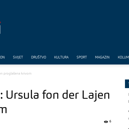
ION
SVIJET
DRUŠTVO
KULTURA
SPORT
MAGAZIN
KOLU
jen proglašena krivom
“: Ursula fon der Lajen
om
6