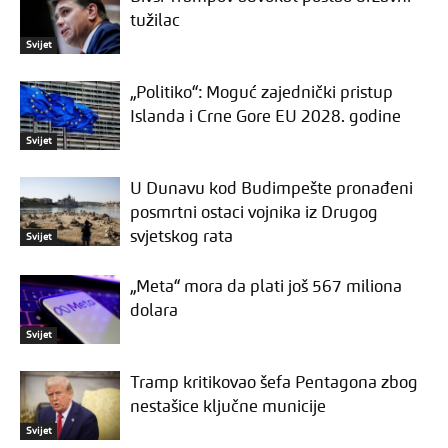
tužilac
Svijet
„Politiko“: Moguć zajednički pristup
Islanda i Crne Gore EU 2028. godine
Svijet
U Dunavu kod Budimpešte pronađeni
posmrtni ostaci vojnika iz Drugog
svjetskog rata
Svijet
„Meta“ mora da plati još 567 miliona
dolara
Svijet
Tramp kritikovao šefa Pentagona zbog
nestašice ključne municije
Svijet