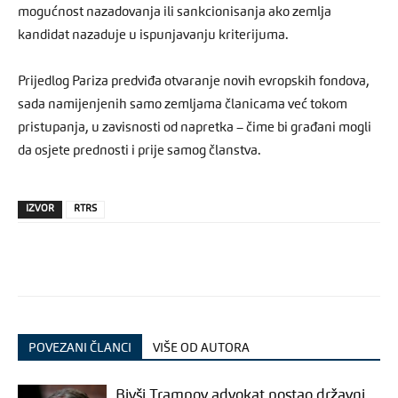
mogućnost nazadovanja ili sankcionisanja ako zemlja
kandidat nazaduje u ispunjavanju kriterijuma.
Prijedlog Pariza predviđa otvaranje novih evropskih fondova,
sada namijenjenih samo zemljama članicama već tokom
pristupanja, u zavisnosti od napretka – čime bi građani mogli
da osjete prednosti i prije samog članstva.
IZVOR
RTRS
POVEZANI ČLANCI
VIŠE OD AUTORA
Bivši Trampov advokat postao državni