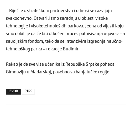
– Riječ je o strateškom partnerstvu i odnosi se razvijaju
svakodnevno. Ostvarili smo saradnju u oblasti visoke
tehnologije i visokotehnoloških parkova. Jedna od vijesti koju
smo dobili je da će biti otkočen proces potpisivanja ugovora sa
saudijskim fondom, tako da se intenzivira izgradnja naučno-
tehnološkog parka – rekao je Budimir.
Rekao je da sve više učenika iz Republike Srpske pohađa
Gimnaziju u Mađarskoj, posebno sa banjalučke regije.
IZVOR
RTRS