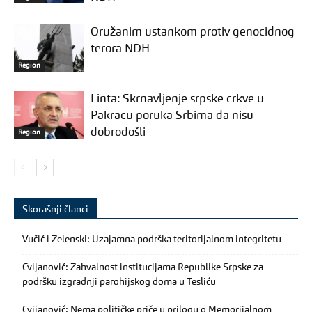
Oružanim ustankom protiv genocidnog
terora NDH
Region
Linta: Skrnavljenje srpske crkve u
Pakracu poruka Srbima da nisu
dobrodošli
Region
Skorašnji članci
Vučić i Zelenski: Uzajamna podrška teritorijalnom integritetu
Cvijanović: Zahvalnost institucijama Republike Srpske za
podršku izgradnji parohijskog doma u Tesliću
Cvijanović: Nema političke priče u prilogu o Memorijalnom