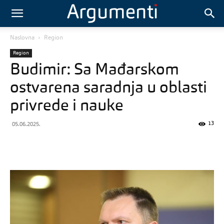
Naslovna
Region
Region
Budimir: Sa Mađarskom
ostvarena saradnja u oblasti
privrede i nauke
13
05.06.2025.