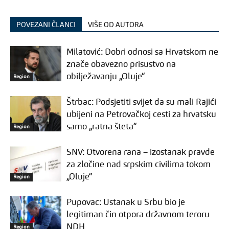
POVEZANI ČLANCI
VIŠE OD AUTORA
Milatović: Dobri odnosi sa Hrvatskom ne
znače obavezno prisustvo na
obilježavanju „Oluje“
Region
Štrbac: Podsjetiti svijet da su mali Rajići
ubijeni na Petrovačkoj cesti za hrvatsku
samo „ratna šteta“
Region
SNV: Otvorena rana – izostanak pravde
za zločine nad srpskim civilima tokom
„Oluje“
Region
Pupovac: Ustanak u Srbu bio je
legitiman čin otpora državnom teroru
NDH
Region