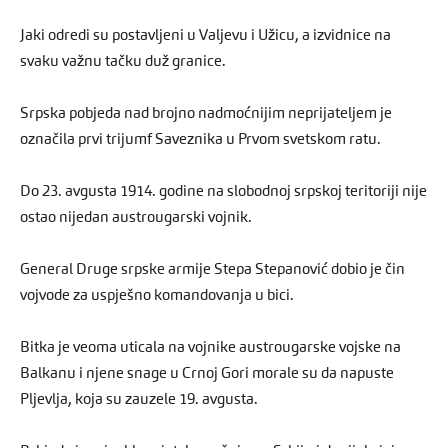
Jaki odredi su postavljeni u Valjevu i Užicu, a izvidnice na
svaku važnu tačku duž granice.
Srpska pobjeda nad brojno nadmoćnijim neprijateljem je
označila prvi trijumf Saveznika u Prvom svetskom ratu.
Do 23. avgusta 1914. godine na slobodnoj srpskoj teritoriji nije
ostao nijedan austrougarski vojnik.
General Druge srpske armije Stepa Stepanović dobio je čin
vojvode za uspješno komandovanja u bici.
Bitka je veoma uticala na vojnike austrougarske vojske na
Balkanu i njene snage u Crnoj Gori morale su da napuste
Pljevlja, koja su zauzele 19. avgusta.