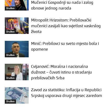
Mučenici Gospodnji su nada i zalog
obnove jednog naroda
Društvo
Mitropolit Hrizostom: Prebilovački
mučenici zasijali kao svjetlost vaskrslog
života
Društvo
Minić: Prebilovci su sveto mjesto bola i
opomene
Društvo
Cvijanović: Moralna i nacionalna
dužnost – čuvati istinu o stradanju
prebilovačkih Srba
Društvo
Zavod za statistiku: Inflacija u Republici
Srpskoj usporava drugi mjesec zaredom
Društvo