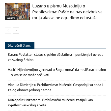
Luzano u pismu Musoliniju o
Prebilovcima: Pašće na nas neizbrisiva
mrlja ako se ne ogradimo od ustaša
Društvo
Skorašnji članci
Karan: Povlašten status srpskim dželatima – poniženje i uvreda
za svakog Srbina
Vasić: Nije dovoljno vjerovati u Boga, moraš da misliš nacionalno
– crkva se ne može sačuvati
Vladika Dimitrije u Prebilovcima: Mučenici Gospodnji su nada i
zalog obnove jednog naroda
Mitropolit Hrizostom: Prebilovački mučenici zasijali kao
svjetlost vaskrslog života