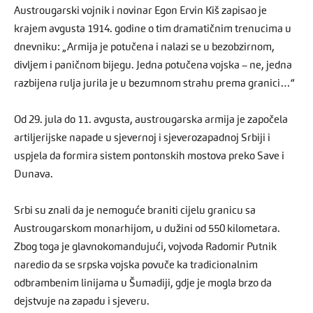
Austrougarski vojnik i novinar Egon Ervin Kiš zapisao je
krajem avgusta 1914. godine o tim dramatičnim trenucima u
dnevniku: „Armija je potučena i nalazi se u bezobzirnom,
divljem i paničnom bijegu. Jedna potučena vojska – ne, jedna
razbijena rulja jurila je u bezumnom strahu prema granici…“
Od 29. jula do 11. avgusta, austrougarska armija je započela
artiljerijske napade u sjevernoj i sjeverozapadnoj Srbiji i
uspjela da formira sistem pontonskih mostova preko Save i
Dunava.
Srbi su znali da je nemoguće braniti cijelu granicu sa
Austrougarskom monarhijom, u dužini od 550 kilometara.
Zbog toga je glavnokomandujući, vojvoda Radomir Putnik
naredio da se srpska vojska povuče ka tradicionalnim
odbrambenim linijama u Šumadiji, gdje je mogla brzo da
dejstvuje na zapadu i sjeveru.