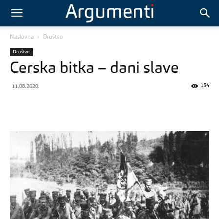
Naslovna
Društvo
Društvo
Cerska bitka – dani slave
154
11.08.2020.