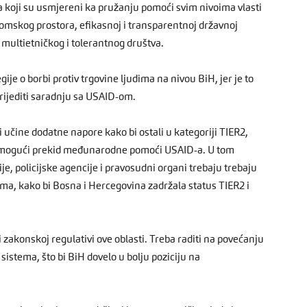
a koji su usmjereni ka pružanju pomoći svim nivoima vlasti
nomskog prostora, efikasnoj i transparentnoj državnoj
i multietničkog i tolerantnog društva.
je o borbi protiv trgovine ljudima na nivou BiH, jer je to
prijediti saradnju sa USAID-om.
čine dodatne napore kako bi ostali u kategoriji TIER2,
o mogući prekid međunarodne pomoći USAID-a. U tom
ije, policijske agencije i pravosudni organi trebaju trebaju
ima, kako bi Bosna i Hercegovina zadržala status TIER2 i
zakonskoj regulativi ove oblasti. Treba raditi na povećanju
sistema, što bi BiH dovelo u bolju poziciju na