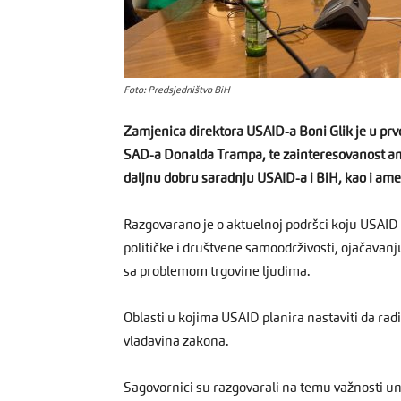
Foto: Predsjedništvo BiH
Zamjenica direktora USAID-a Boni Glik je u prvo
SAD-a Donalda Trampa, te zainteresovanost am
daljnu dobru saradnju USAID-a i BiH, kao i ame
Razgovarano je o aktuelnoj podršci koju USAID
političke i društvene samoodrživosti, ojačavanju
sa problemom trgovine ljudima.
Oblasti u kojima USAID planira nastaviti da radi
vladavina zakona.
Sagovornici su razgovarali na temu važnosti u