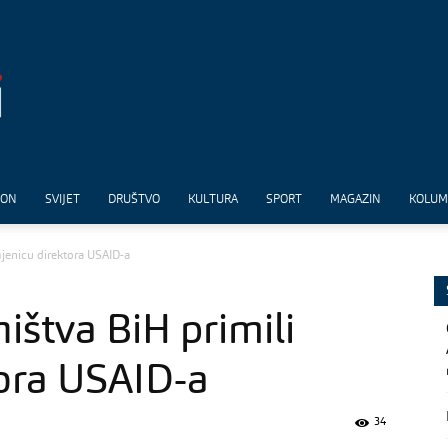
ION
SVIJET
DRUŠTVO
KULTURA
SPORT
MAGAZIN
KOLU
mjenicu direktora USAID-a
ištva BiH primili
ora USAID-a
34