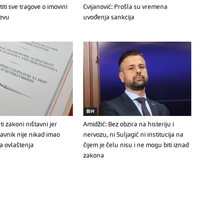
iti sve tragove o imovini
Cvijanović: Prošla su vremena
jevu
uvođenja sankcija
BiH
i zakoni ništavni jer
Amidžić: Bez obzira na histeriju i
tavnik nije nikad imao
nervozu, ni Suljagić ni institucija na
 ovlaštenja
čijem je čelu nisu i ne mogu biti iznad
zakona