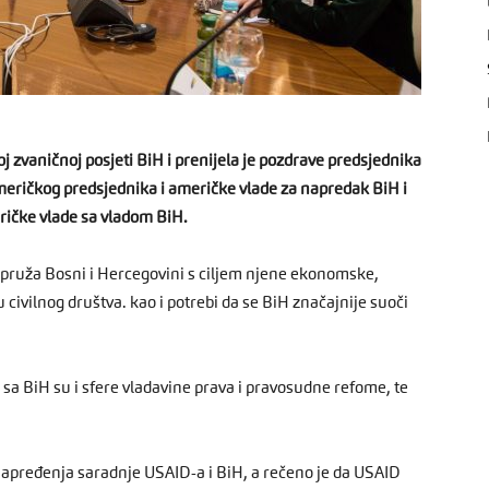
j zvaničnoj posjeti BiH i prenijela je pozdrave predsjednika
eričkog predsjednika i američke vlade za napredak BiH i
ričke vlade sa vladom BiH.
 pruža Bosni i Hercegovini s ciljem njene ekonomske,
 civilnog društva. kao i potrebi da se BiH značajnije suoči
 sa BiH su i sfere vladavine prava i pravosudne refome, te
napređenja saradnje USAID-a i BiH, a rečeno je da USAID