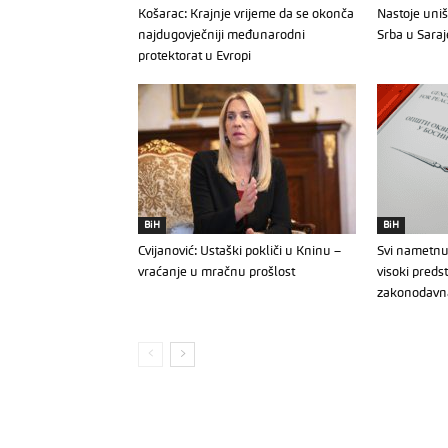
Košarac: Krajnje vrijeme da se okonča
Nastoje uništ
najdugovječniji međunarodni
Srba u Sara
protektorat u Evropi
BiH
BiH
Cvijanović: Ustaški pokliči u Kninu –
Svi nametnut
vraćanje u mračnu prošlost
visoki preds
zakonodavna