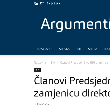
C
27
Banja Luka
Argumenti
NASLOVNA
SRPSKA
BIH
SRBIJA
REG
Naslovna
BiH
Članovi Predsjedništva BiH primili za
BiH
Članovi Predsjedn
zamjenicu direkt
03.02.2020.