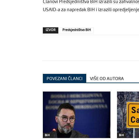
Članovi Predsjedništva BiH izrazili su zahvalno
USAID-a za napredak BiH i izrazili opredjeljenj
IZVOR
Predsjedništvo BiH
POVEZANI ČLANCI
VIŠE OD AUTORA
BiH
BiH