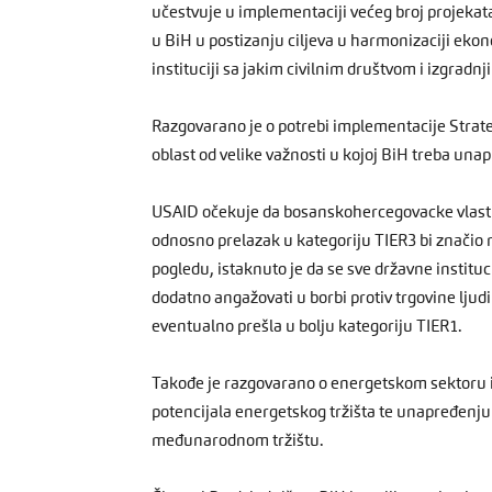
učestvuje u implementaciji većeg broj projekat
u BiH u postizanju ciljeva u harmonizaciji eko
instituciji sa jakim civilnim društvom i izgradnj
Razgovarano je o potrebi implementacije Strategi
oblast od velike važnosti u kojoj BiH treba una
USAID očekuje da bosanskohercegovacke vlasti u
odnosno prelazak u kategoriju TIER3 bi znači
pogledu, istaknuto je da se sve državne instituc
dodatno angažovati u borbi protiv trgovine ljud
eventualno prešla u bolju kategoriju TIER1.
Takođe je razgovarano o energetskom sektoru i 
potencijala energetskog tržišta te unapređenju 
međunarodnom tržištu.