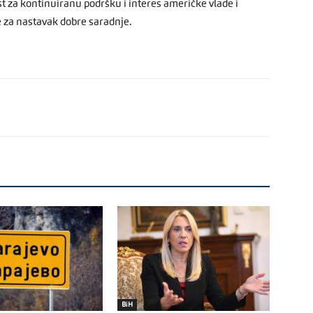
st za kontinuiranu podršku i interes američke vlade i
e za nastavak dobre saradnje.
BiH