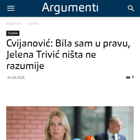
Naslovna
Srpska
Srpska
Cvijanović: Bila sam u pravu,
Jelena Trivić ništa ne
razumije
9
04.06.2026.