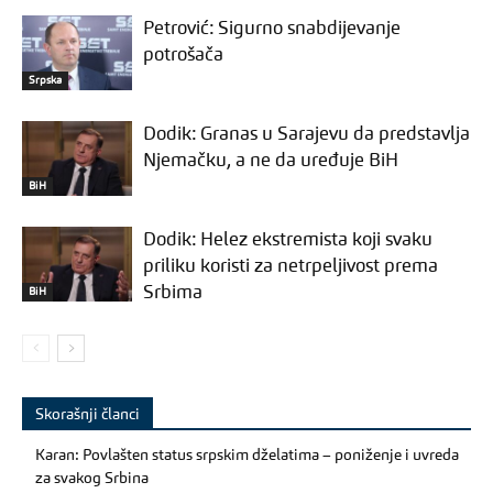
Petrović: Sigurno snabdijevanje
potrošača
Srpska
Dodik: Granas u Sarajevu da predstavlja
Njemačku, a ne da uređuje BiH
BiH
Dodik: Helez ekstremista koji svaku
priliku koristi za netrpeljivost prema
Srbima
BiH
Skorašnji članci
Karan: Povlašten status srpskim dželatima – poniženje i uvreda
za svakog Srbina