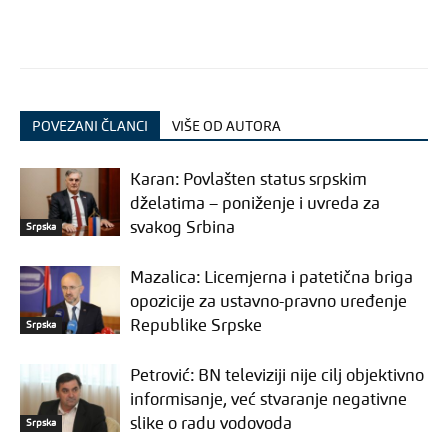
POVEZANI ČLANCI
VIŠE OD AUTORA
Karan: Povlašten status srpskim
dželatima – poniženje i uvreda za
svakog Srbina
Srpska
Mazalica: Licemjerna i patetična briga
opozicije za ustavno-pravno uređenje
Republike Srpske
Srpska
Petrović: BN televiziji nije cilj objektivno
informisanje, već stvaranje negativne
slike o radu vodovoda
Srpska