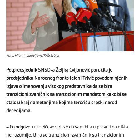
Foto: Miomir Jakovljević/RAS Srbija
Potpredsjednik SNSD-a Željka Cvijanović poručila je
predsjedniku Narodnog fronta Jeleni Trivić povodom njenih
izjava o imenovanju visokog predstavnika da se bira
tranzicioni zvaničnik sa tranzicionim mandatom kako bi se
stalo u kraj nametanjima kojima terorišu srpski narod
decenijama.
– Po odgovoru Trivićeve vidi se da sam bila u pravu i da ništa
ne razumije. Bira se tranzicioni zvaničnik sa tranzicionim