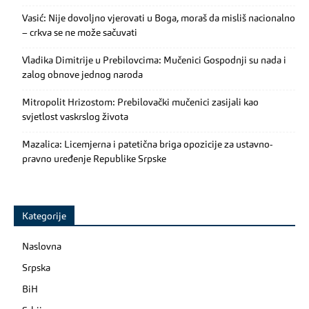
Vasić: Nije dovoljno vjerovati u Boga, moraš da misliš nacionalno
– crkva se ne može sačuvati
Vladika Dimitrije u Prebilovcima: Mučenici Gospodnji su nada i
zalog obnove jednog naroda
Mitropolit Hrizostom: Prebilovački mučenici zasijali kao
svjetlost vaskrslog života
Mazalica: Licemjerna i patetična briga opozicije za ustavno-
pravno uređenje Republike Srpske
Kategorije
Naslovna
Srpska
BiH