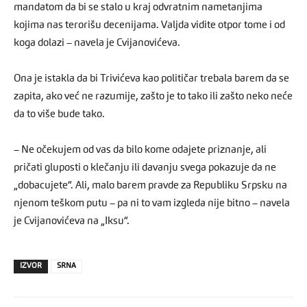
mandatom da bi se stalo u kraj odvratnim nametanjima
kojima nas terorišu decenijama. Valjda vidite otpor tome i od
koga dolazi – navela je Cvijanovićeva.
Ona je istakla da bi Trivićeva kao političar trebala barem da se
zapita, ako već ne razumije, zašto je to tako ili zašto neko neće
da to više bude tako.
– Ne očekujem od vas da bilo kome odajete priznanje, ali
pričati gluposti o klečanju ili davanju svega pokazuje da ne
„dobacujete“. Ali, malo barem pravde za Republiku Srpsku na
njenom teškom putu – pa ni to vam izgleda nije bitno – navela
je Cvijanovićeva na „Iksu“.
IZVOR
SRNA