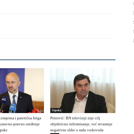
Srpska
cemjerna i patetična briga
Petrović: BN televiziji nije cilj
 ustavno-pravno uređenje
objektivno informisanje, već stvaranje
rpske
negativne slike o radu vodovoda