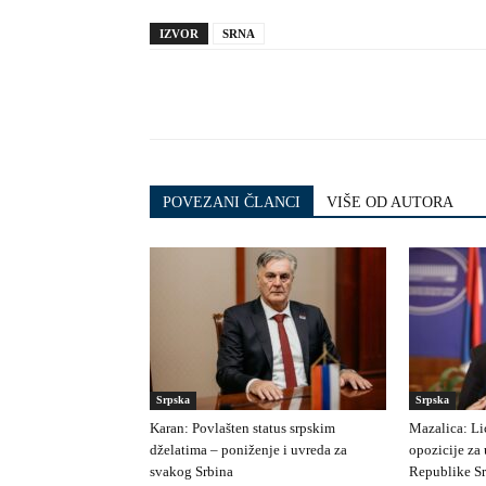
IZVOR
SRNA
POVEZANI ČLANCI
VIŠE OD AUTORA
Srpska
Srpska
Karan: Povlašten status srpskim
Mazalica: Li
dželatima – poniženje i uvreda za
opozicije za
svakog Srbina
Republike S