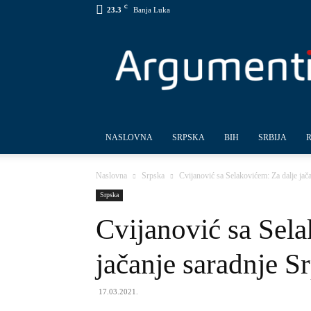
C
23.3
Banja Luka
Argumenti
NASLOVNA
SRPSKA
BIH
SRBIJA
Naslovna
Srpska
Cvijanović sa Selakovićem: Za dalje jača
Srpska
Cvijanović sa Sela
jačanje saradnje Sr
17.03.2021.