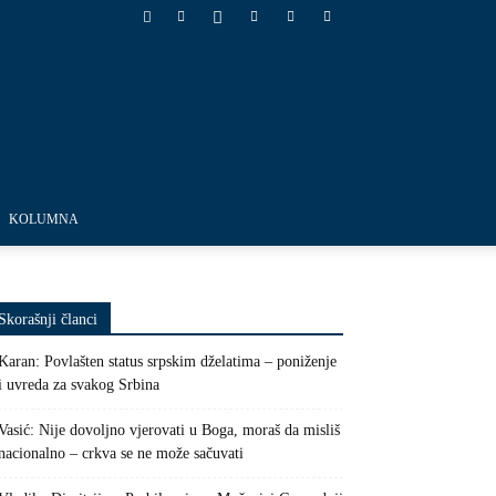
KOLUMNA
Skorašnji članci
Karan: Povlašten status srpskim dželatima – poniženje
i uvreda za svakog Srbina
Vasić: Nije dovoljno vjerovati u Boga, moraš da misliš
nacionalno – crkva se ne može sačuvati