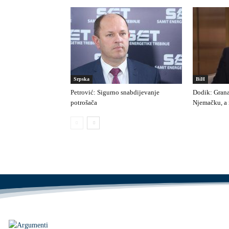
Srpska
BiH
Petrović: Sigurno snabdijevanje
Dodik: Grana
potrošača
Njemačku, a 