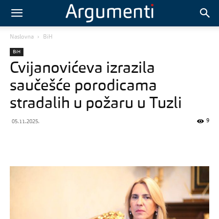
Naslovna
BiH
BiH
Cvijanovićeva izrazila
saučešće porodicama
stradalih u požaru u Tuzli
9
05.11.2025.