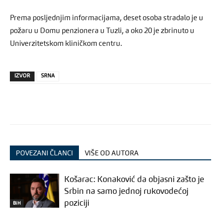
Prema posljednjim informacijama, deset osoba stradalo je u
požaru u Domu penzionera u Tuzli, a oko 20 je zbrinuto u
Univerzitetskom kliničkom centru.
IZVOR
SRNA
POVEZANI ČLANCI
VIŠE OD AUTORA
Košarac: Konaković da objasni zašto je
Srbin na samo jednoj rukovodećoj
poziciji
BiH