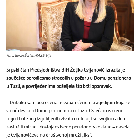
Foto: Goran Šurlan/RAS Srbija
Srpski član Predsjedništva BiH Željka Cvijanović izrazila je
saučešće porodicama stradalih u požaru u Domu penzionera
u Tuzli, a povrijeđenima poželjela što brži oporavak.
– Duboko sam potresena nezapamćenom tragedijom koja se
sinoć desila u Domu penzionera u Tuzli. Osjećam iskrenu
tugu i bol zbog izgubljenih života onih koji su svojim radom
zaslužili mirne i dostojanstvene penzionerske dane – navela
je Cvijanovićeva na društvenoj mreži „Iks“.