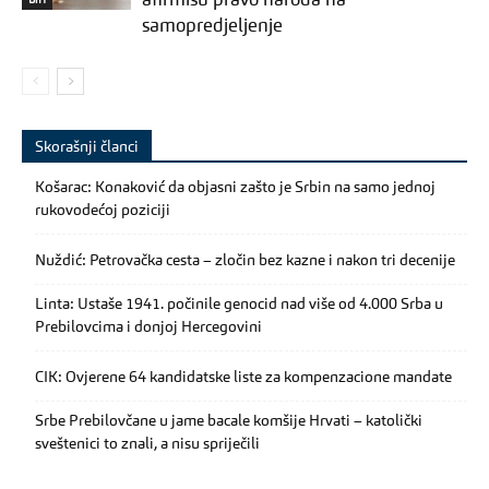
afirmišu pravo naroda na
samopredjeljenje
Skorašnji članci
Košarac: Konaković da objasni zašto je Srbin na samo jednoj
rukovodećoj poziciji
Nuždić: Petrovačka cesta – zločin bez kazne i nakon tri decenije
Linta: Ustaše 1941. počinile genocid nad više od 4.000 Srba u
Prebilovcima i donjoj Hercegovini
CIK: Ovjerene 64 kandidatske liste za kompenzacione mandate
Srbe Prebilovčane u jame bacale komšije Hrvati – katolički
sveštenici to znali, a nisu spriječili