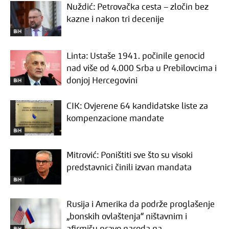
Nuždić: Petrovačka cesta – zločin bez
kazne i nakon tri decenije
BiH
Linta: Ustaše 1941. počinile genocid
nad više od 4.000 Srba u Prebilovcima i
donjoj Hercegovini
BiH
CIK: Ovjerene 64 kandidatske liste za
kompenzacione mandate
BiH
Mitrović: Poništiti sve što su visoki
predstavnici činili izvan mandata
BiH
Rusija i Amerika da podrže proglašenje
„bonskih ovlaštenja“ ništavnim i
BiH