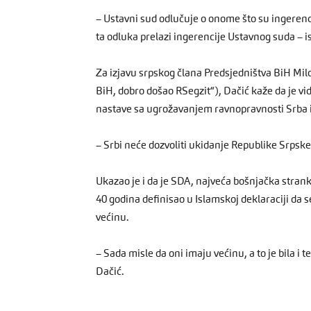
– Ustavni sud odlučuje o onome što su ingerenci
ta odluka prelazi ingerencije Ustavnog suda – i
Za izjavu srpskog člana Predsjedništva BiH Mi
BiH, dobro došao RSegzit“), Dačić kaže da je vid
nastave sa ugrožavanjem ravnopravnosti Srba i
– Srbi neće dozvoliti ukidanje Republike Srpske
Ukazao je i da je SDA, najveća bošnjačka stranka 
40 godina definisao u Islamskoj deklaraciji da
većinu.
– Sada misle da oni imaju većinu, a to je bila 
Dačić.