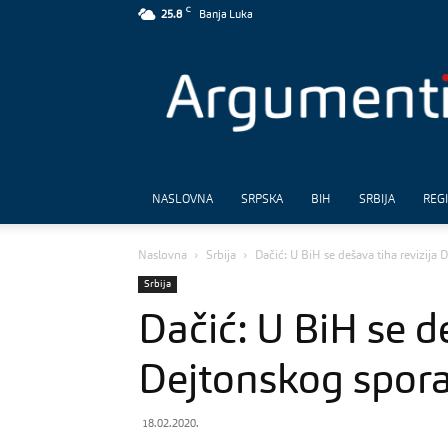
C
25.8
Banja Luka
Argumenti
NASLOVNA
SRPSKA
BIH
SRBIJA
REG
Naslovna
Srbija
Dačić: U BiH se dešava tiha revizij
Srbija
Dačić: U BiH se de
Dejtonskog spo
18.02.2020.