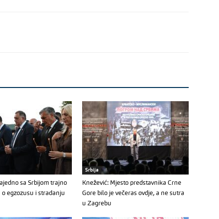
Srbija
Zajedno sa Srbijom trajno
Knežević: Mjesto predstavnika Crne
nu o egzozusu i stradanju
Gore bilo je večeras ovdje, a ne sutra
u Zagrebu