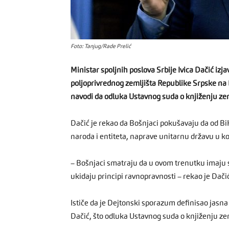
Foto: Tanjug/Rade Prelić
Ministar spoljnih poslova Srbije Ivica Dačić iz
poljoprivrednog zemljišta Republike Srpske na 
navodi da odluka Ustavnog suda o knjiženju zeml
Dačić je rekao da Bošnjaci pokušavaju da od BiH
naroda i entiteta, naprave unitarnu državu u koj
– Bošnjaci smatraju da u ovom trenutku imaju s
ukidaju principi ravnopravnosti – rekao je Dači
Ističe da je Dejtonski sporazum definisao jasna
Dačić, što odluka Ustavnog suda o knjiženju zem