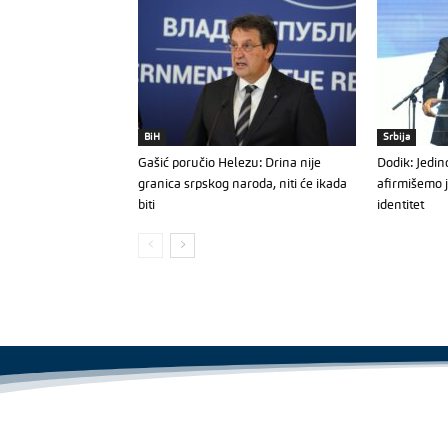
BiH
Srbija
Gašić poručio Helezu: Drina nije
Dodik: Jedi
granica srpskog naroda, niti će ikada
afirmišemo j
biti
identitet