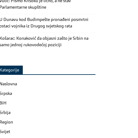
Vulić: Pismo Krišoku je lično, a ne stav
Parlamentarne skupštine
U Dunavu kod Budimpešte pronađeni posmrtni
ostaci vojnika iz Drugog svjetskog rata
Košarac: Konaković da objasni zašto je Srbin na
samo jednoj rukovodećoj poziciji
Kategorije
Naslovna
Srpska
BiH
Srbija
Region
Svijet