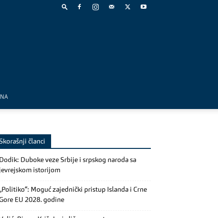
MNA
Skorašnji članci
Dodik: Duboke veze Srbije i srpskog naroda sa
jevrejskom istorijom
„Politiko“: Moguć zajednički pristup Islanda i Crne
Gore EU 2028. godine