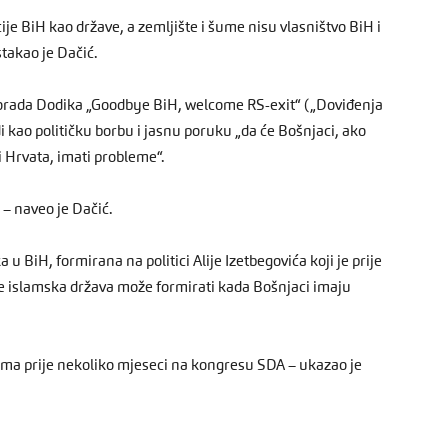
je BiH kao države, a zemljište i šume nisu vlasništvo BiH i
stakao je Dačić.
lorada Dodika „Goodbye BiH, welcome RS-exit“ („Doviđenja
i kao političku borbu i jasnu poruku „da će Bošnjaci, ako
 Hrvata, imati probleme“.
 – naveo je Dačić.
u BiH, formirana na politici Alije Izetbegovića koji je prije
 se islamska država može formirati kada Bošnjaci imaju
i tema prije nekoliko mjeseci na kongresu SDA – ukazao je