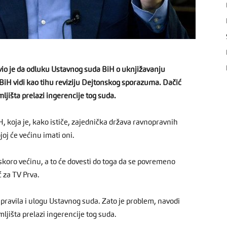
javio je da odluku Ustavnog suda BiH o uknjižavanju
BiH vidi kao tihu reviziju Dejtonskog sporazuma. Dačić
jišta prelazi ingerencije tog suda.
, koja je, kako ističe, zajednička država ravnopravnih
oj će većinu imati oni.
koro većinu, a to će dovesti do toga da se povremeno
ć za TV Prva.
 pravila i ulogu Ustavnog suda. Zato je problem, navodi
ljišta prelazi ingerencije tog suda.