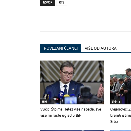
IZVOR
RTS
POVEZANI ČLANCI
VIŠE OD AUTORA
BiH
Srbija
Vučić: Što me Helez više napada, sve
Cvijanović: 
više mi raste ugled u BiH
braniti isti
Srba