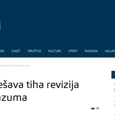
ION
SVIJET
DRUŠTVO
KULTURA
SPORT
MAGAZIN
KOLU
a Dejtonskog sporazuma
šava tiha revizija
razuma
24