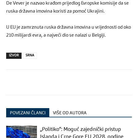
De Vever je nazvao krađom prijedlog Evropske komisije da se
ruska državna imovina koristi za pomoć Ukrajini.
U EU je zamrznuta ruska državna imovina u vrijednosti od oko
210 milijardi evra, a najveći dio se nalazi u Belgiji.
IZVOR
SRNA
POVEZANI ČLANCI
VIŠE OD AUTORA
„Politiko“: Moguć zajednički pristup
Islanda i Crne Gore EU 2028. godine