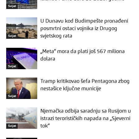
Svijet
U Dunavu kod Budimpešte pronađeni
posmrtni ostaci vojnika iz Drugog
svjetskog rata
Svijet
„Meta“ mora da plati još 567 miliona
dolara
Svijet
Tramp kritikovao šefa Pentagona zbog
nestašice ključne municije
Svijet
Njemačka odbija saradnju sa Rusijom u
istrazi terorističkih napada na „Sjeverni
tok“
Svijet