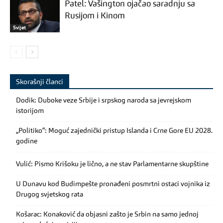
Patel: Vašington ojačao saradnju sa
Rusijom i Kinom
Svijet
Skorašnji članci
Dodik: Duboke veze Srbije i srpskog naroda sa jevrejskom
istorijom
„Politiko“: Moguć zajednički pristup Islanda i Crne Gore EU 2028.
godine
Vulić: Pismo Krišoku je lično, a ne stav Parlamentarne skupštine
U Dunavu kod Budimpešte pronađeni posmrtni ostaci vojnika iz
Drugog svjetskog rata
Košarac: Konaković da objasni zašto je Srbin na samo jednoj