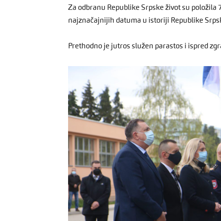
Za odbranu Republike Srpske život su položila 78
najznačajnijih datuma u istoriji Republike Srps
Prethodno je jutros služen parastos i ispred zgr