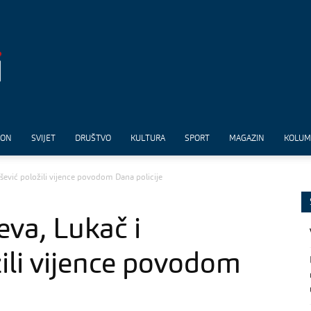
ION
SVIJET
DRUŠTVO
KULTURA
SPORT
MAGAZIN
KOLU
ešević položili vijence povodom Dana policije
eva, Lukač i
žili vijence povodom