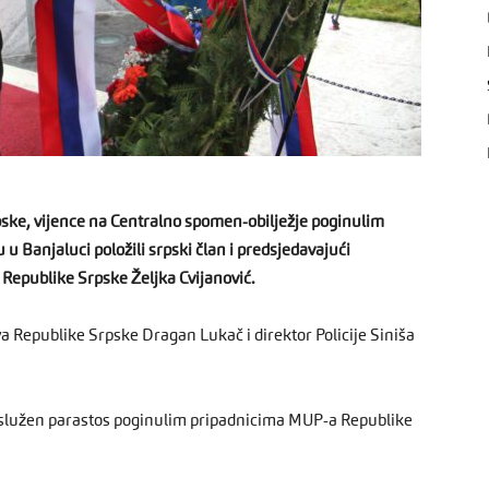
pske, vijence na Centralno spomen-obilježje poginulim
 Banjaluci položili srpski član i predsjedavajući
 Republike Srpske Željka Cvijanović.
va Republike Srpske Dragan Lukač i direktor Policije Siniša
 služen parastos poginulim pripadnicima MUP-a Republike