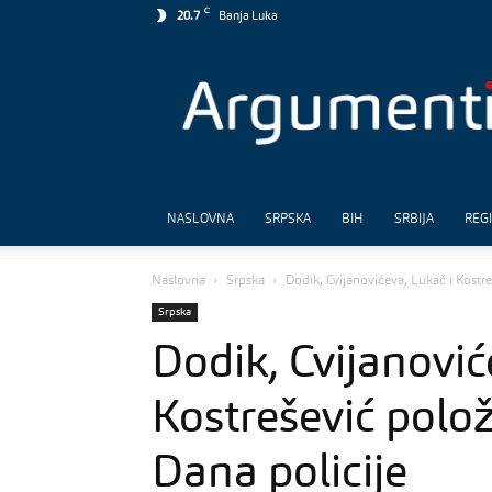
C
20.7
Banja Luka
Argumenti
NASLOVNA
SRPSKA
BIH
SRBIJA
REG
Naslovna
Srpska
Dodik, Cvijanovićeva, Lukač i Kostr
Srpska
Dodik, Cvijanović
Kostrešević polo
Dana policije