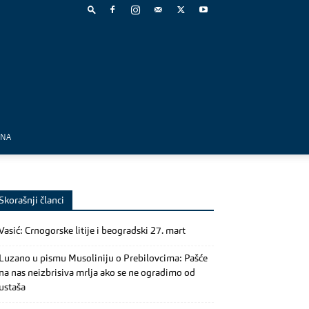
MNA
Skorašnji članci
Vasić: Crnogorske litije i beogradski 27. mart
Luzano u pismu Musoliniju o Prebilovcima: Pašće
na nas neizbrisiva mrlja ako se ne ogradimo od
ustaša