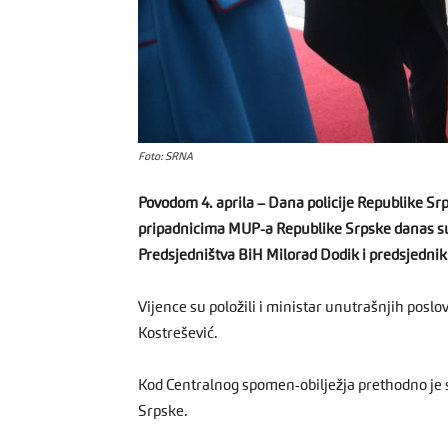
Foto: SRNA
Povodom 4. aprila – Dana policije Republike Sr
pripadnicima MUP-a Republike Srpske danas su u
Predsjedništva BiH Milorad Dodik i predsjednik
Vijence su položili i ministar unutrašnjih poslo
Kostrešević.
Kod Centralnog spomen-obilježja prethodno je
Srpske.