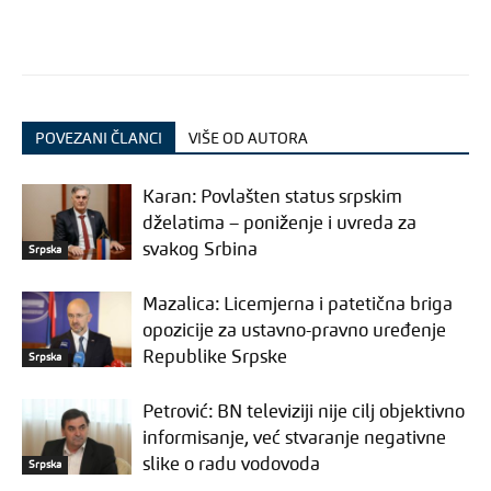
POVEZANI ČLANCI
VIŠE OD AUTORA
Karan: Povlašten status srpskim
dželatima – poniženje i uvreda za
svakog Srbina
Srpska
Mazalica: Licemjerna i patetična briga
opozicije za ustavno-pravno uređenje
Republike Srpske
Srpska
Petrović: BN televiziji nije cilj objektivno
informisanje, već stvaranje negativne
slike o radu vodovoda
Srpska