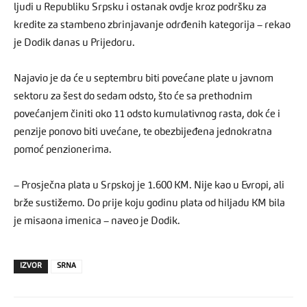
ljudi u Republiku Srpsku i ostanak ovdje kroz podršku za
kredite za stambeno zbrinjavanje odrđenih kategorija – rekao
je Dodik danas u Prijedoru.
Najavio je da će u septembru biti povećane plate u javnom
sektoru za šest do sedam odsto, što će sa prethodnim
povećanjem činiti oko 11 odsto kumulativnog rasta, dok će i
penzije ponovo biti uvećane, te obezbijeđena jednokratna
pomoć penzionerima.
– Prosječna plata u Srpskoj je 1.600 KM. Nije kao u Evropi, ali
brže sustižemo. Do prije koju godinu plata od hiljadu KM bila
je misaona imenica – naveo je Dodik.
IZVOR
SRNA