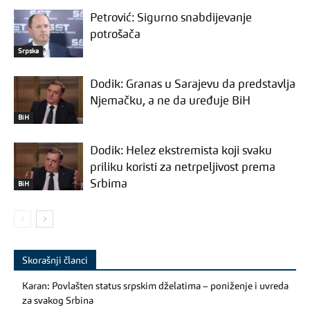
Petrović: Sigurno snabdijevanje
potrošača
Srpska
Dodik: Granas u Sarajevu da predstavlja
Njemačku, a ne da uređuje BiH
BiH
Dodik: Helez ekstremista koji svaku
priliku koristi za netrpeljivost prema
Srbima
BiH
Skorašnji članci
Karan: Povlašten status srpskim dželatima – poniženje i uvreda
za svakog Srbina