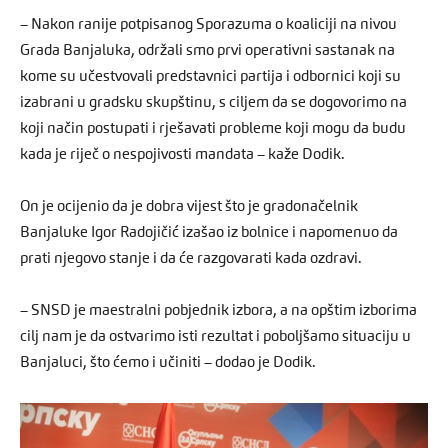
– Nakon ranije potpisanog Sporazuma o koaliciji na nivou
Grada Banjaluka, održali smo prvi operativni sastanak na
kome su učestvovali predstavnici partija i odbornici koji su
izabrani u gradsku skupštinu, s ciljem da se dogovorimo na
koji način postupati i rješavati probleme koji mogu da budu
kada je riječ o nespojivosti mandata – kaže Dodik.
On je ocijenio da je dobra vijest što je gradonačelnik
Banjaluke Igor Radojičić izašao iz bolnice i napomenuo da
prati njegovo stanje i da će razgovarati kada ozdravi.
– SNSD je maestralni pobjednik izbora, a na opštim izborima
cilj nam je da ostvarimo isti rezultat i poboljšamo situaciju u
Banjaluci, što ćemo i učiniti – dodao je Dodik.