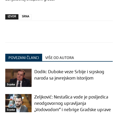
IZVOR
SRNA
POVEZANI ČLANCI
VIŠE OD AUTORA
Dodik: Duboke veze Srbije i srpskog
naroda sa jevrejskom istorijom
Srpska
Zeljković: Nestašica vode je posljedica
neodgovornog upravljanja
„Vodovodom“ i nebrige Gradske uprave
Srpska