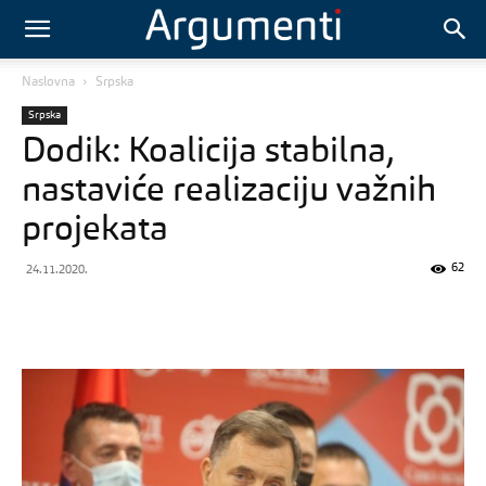
Naslovna
Srpska
Srpska
Dodik: Koalicija stabilna,
nastaviće realizaciju važnih
projekata
62
24.11.2020.