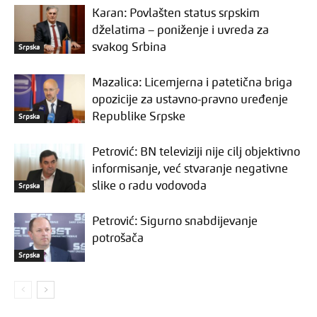
Karan: Povlašten status srpskim
dželatima – poniženje i uvreda za
svakog Srbina
Srpska
Mazalica: Licemjerna i patetična briga
opozicije za ustavno-pravno uređenje
Republike Srpske
Srpska
Petrović: BN televiziji nije cilj objektivno
informisanje, već stvaranje negativne
slike o radu vodovoda
Srpska
Petrović: Sigurno snabdijevanje
potrošača
Srpska