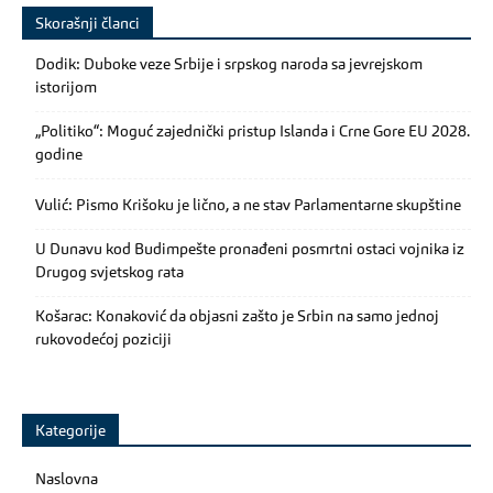
Skorašnji članci
Dodik: Duboke veze Srbije i srpskog naroda sa jevrejskom
istorijom
„Politiko“: Moguć zajednički pristup Islanda i Crne Gore EU 2028.
godine
Vulić: Pismo Krišoku je lično, a ne stav Parlamentarne skupštine
U Dunavu kod Budimpešte pronađeni posmrtni ostaci vojnika iz
Drugog svjetskog rata
Košarac: Konaković da objasni zašto je Srbin na samo jednoj
rukovodećoj poziciji
Kategorije
Naslovna