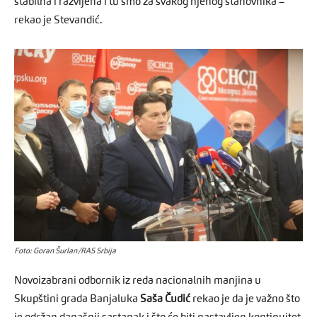
stabilna i razvijena i tu smo za svakog njenog stanovnika –
rekao je Stevandić.
Foto: Goran Šurlan/RAS Srbija
Novoizabrani odbornik iz reda nacionalnih manjina u
Skupštini grada Banjaluka
Saša Čudić
rekao je da je važno što