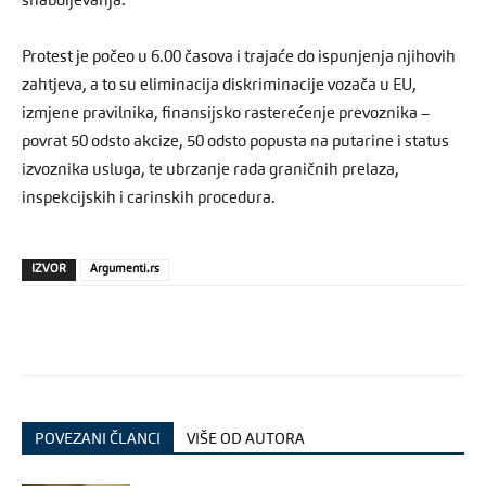
snabdijevanja.
Protest je počeo u 6.00 časova i trajaće do ispunjenja njihovih
zahtjeva, a to su eliminacija diskriminacije vozača u EU,
izmjene pravilnika, finansijsko rasterećenje prevoznika –
povrat 50 odsto akcize, 50 odsto popusta na putarine i status
izvoznika usluga, te ubrzanje rada graničnih prelaza,
inspekcijskih i carinskih procedura.
IZVOR
Argumenti.rs
POVEZANI ČLANCI
VIŠE OD AUTORA