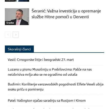
Šeranić: Važna investicija u opremanje
službe Hitne pomoći u Derventi
Srpska
Skorašnji članci
Vasić: Crnogorske litije i beogradski 27. mart
Luzano u pismu Musoliniju o Prebilovcima: Pašće na nas
neizbrisiva mrlja ako se ne ogradimo od ustaša
Budimir: Korištenje vanzavodskih pogodnosti Elfete Veseli ubija
svaku priču o pomirenju
Patel: Vašington ojačao saradnju sa Rusijom i Kinom