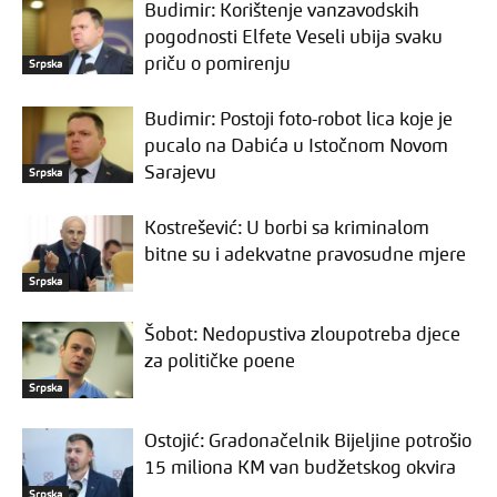
Budimir: Korištenje vanzavodskih
pogodnosti Elfete Veseli ubija svaku
priču o pomirenju
Srpska
Budimir: Postoji foto-robot lica koje je
pucalo na Dabića u Istočnom Novom
Sarajevu
Srpska
Kostrešević: U borbi sa kriminalom
bitne su i adekvatne pravosudne mjere
Srpska
Šobot: Nedopustiva zloupotreba djece
za političke poene
Srpska
Ostojić: Gradonačelnik Bijeljine potrošio
15 miliona KM van budžetskog okvira
Srpska