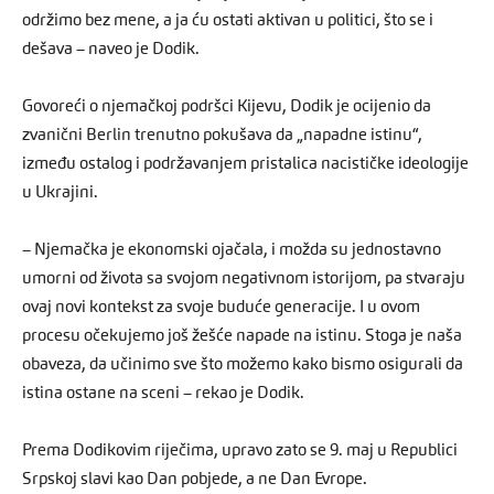
održimo bez mene, a ja ću ostati aktivan u politici, što se i
dešava – naveo je Dodik.
Govoreći o njemačkoj podršci Kijevu, Dodik je ocijenio da
zvanični Berlin trenutno pokušava da „napadne istinu“,
između ostalog i podržavanjem pristalica nacističke ideologije
u Ukrajini.
– Njemačka je ekonomski ojačala, i možda su jednostavno
umorni od života sa svojom negativnom istorijom, pa stvaraju
ovaj novi kontekst za svoje buduće generacije. I u ovom
procesu očekujemo još žešće napade na istinu. Stoga je naša
obaveza, da učinimo sve što možemo kako bismo osigurali da
istina ostane na sceni – rekao je Dodik.
Prema Dodikovim riječima, upravo zato se 9. maj u Republici
Srpskoj slavi kao Dan pobjede, a ne Dan Evrope.