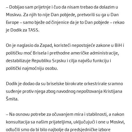
– Dobijao sam prijetnje i čuo da nisam trebao da dolazim u
Moskvu. Za njih to nije Dan pobjede, pretvorili su ga u Dan
Evrope – samo bježe od činjenice da je to Dan pobjede – rekao
je Dodik za TASS.
On je naglasio da Zapad, koristeći nepostojeće zakone u BiH i
političku moć Brisela i prethodne američke administracije,
destabilizuje Republiku Srpsku i cilja najvišu funkciju i
politički najmoćniju osobu.
Dodik je dodao da su briselske birokrate orkestrirale sramno
suđenje protiv njega zbog navodnog nepoštovanja Kristijana
Šmita.
– Na osnovu potrebe za očuvanjem mira i stabilnosti, a nakon
konsultacija sa našim prijateljima, uključujući i one u Moskvi,
odlučili smo da bi bilo najbolje da predsjedničke izbore