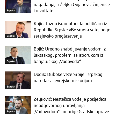
nagađanja, a Željka Cvijanović činjenice
i rezultate
Srpska
Kojić: Tužno isramotno da političaru iz
Republike Srpske više smeta veto, nego
sarajevsko preglasavanje
Srpska
Bojić: Uredno snabdijevanje vodom iz
laktaškog, problemi sa isporukom iz
banjalučkog „Vodovoda“
Srpska
Dodik: Duboke veze Srbije i srpskog
naroda sa jevrejskom istorijom
Srpska
Zeljković: Nestašica vode je posljedica
neodgovornog upravljanja
„Vodovodom“ i nebrige Gradske uprave
Srpska