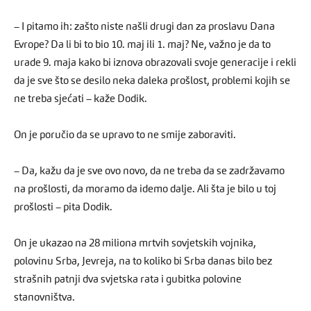
– I pitamo ih: zašto niste našli drugi dan za proslavu Dana
Evrope? Da li bi to bio 10. maj ili 1. maj? Ne, važno je da to
urade 9. maja kako bi iznova obrazovali svoje generacije i rekli
da je sve što se desilo neka daleka prošlost, problemi kojih se
ne treba sjećati – kaže Dodik.
On je poručio da se upravo to ne smije zaboraviti.
– Da, kažu da je sve ovo novo, da ne treba da se zadržavamo
na prošlosti, da moramo da idemo dalje. Ali šta je bilo u toj
prošlosti – pita Dodik.
On je ukazao na 28 miliona mrtvih sovjetskih vojnika,
polovinu Srba, Jevreja, na to koliko bi Srba danas bilo bez
strašnih patnji dva svjetska rata i gubitka polovine
stanovništva.