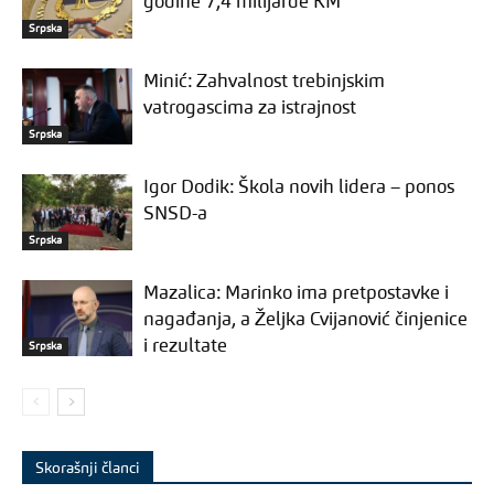
godine 7,4 milijarde KM
Srpska
Minić: Zahvalnost trebinjskim
vatrogascima za istrajnost
Srpska
Igor Dodik: Škola novih lidera – ponos
SNSD-a
Srpska
Mazalica: Marinko ima pretpostavke i
nagađanja, a Željka Cvijanović činjenice
i rezultate
Srpska
Skorašnji članci