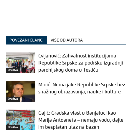
POVEZANI ČLANCI
VIŠE OD AUTORA
Cvijanović: Zahvalnost institucijama
Republike Srpske za podršku izgradnji
parohijskog doma u Tesliću
Društvo
Minić: Nema jake Republike Srpske bez
snažnog obrazovanja, nauke i kulture
Društvo
Gajić: Gradska vlast u Banjaluci kao
Marija Antoaneta – nemaju vodu, dajte
im besplatan ulaz na bazen
Društvo