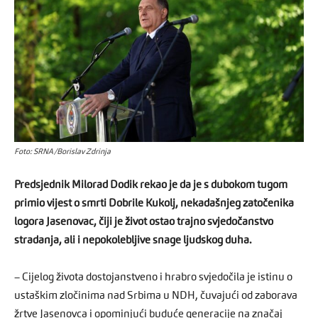
Foto: SRNA/Borislav Zdrinja
Predsjednik Milorad Dodik rekao je da je s dubokom tugom
primio vijest o smrti Dobrile Kukolj, nekadašnjeg zatočenika
logora Jasenovac, čiji je život ostao trajno svjedočanstvo
stradanja, ali i nepokolebljive snage ljudskog duha.
– Cijelog života dostojanstveno i hrabro svjedočila je istinu o
ustaškim zločinima nad Srbima u NDH, čuvajući od zaborava
žrtve Jasenovca i opominjući buduće generacije na značaj