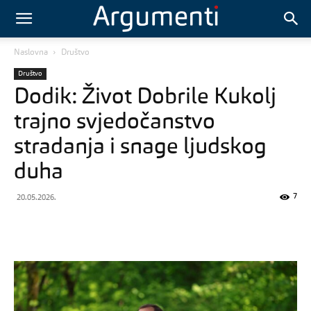
Naslovna
Društvo
Društvo
Dodik: Život Dobrile Kukolj
trajno svjedočanstvo
stradanja i snage ljudskog
duha
7
20.05.2026.