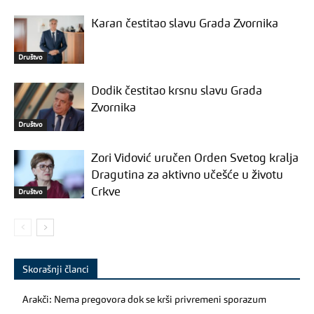
Karan čestitao slavu Grada Zvornika
Društvo
Dodik čestitao krsnu slavu Grada
Zvornika
Društvo
Zori Vidović uručen Orden Svetog kralja
Dragutina za aktivno učešće u životu
Crkve
Društvo
Skorašnji članci
Arakči: Nema pregovora dok se krši privremeni sporazum