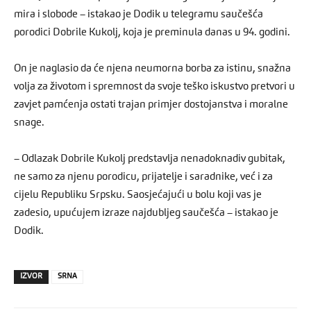
mira i slobode – istakao je Dodik u telegramu saučešća
porodici Dobrile Kukolj, koja je preminula danas u 94. godini.
On je naglasio da će njena neumorna borba za istinu, snažna
volja za životom i spremnost da svoje teško iskustvo pretvori u
zavjet pamćenja ostati trajan primjer dostojanstva i moralne
snage.
– Odlazak Dobrile Kukolj predstavlja nenadoknadiv gubitak,
ne samo za njenu porodicu, prijatelje i saradnike, već i za
cijelu Republiku Srpsku. Saosjećajući u bolu koji vas je
zadesio, upućujem izraze najdubljeg saučešća – istakao je
Dodik.
IZVOR
SRNA