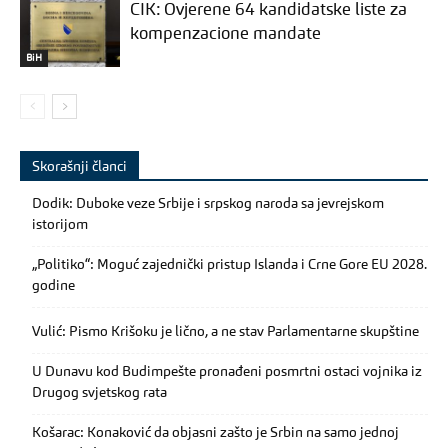
CIK: Ovjerene 64 kandidatske liste za
kompenzacione mandate
BiH
Skorašnji članci
Dodik: Duboke veze Srbije i srpskog naroda sa jevrejskom
istorijom
„Politiko“: Moguć zajednički pristup Islanda i Crne Gore EU 2028.
godine
Vulić: Pismo Krišoku je lično, a ne stav Parlamentarne skupštine
U Dunavu kod Budimpešte pronađeni posmrtni ostaci vojnika iz
Drugog svjetskog rata
Košarac: Konaković da objasni zašto je Srbin na samo jednoj