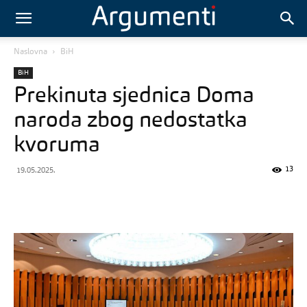
Naslovna
BiH
BiH
Prekinuta sjednica Doma
naroda zbog nedostatka
kvoruma
13
19.05.2025.