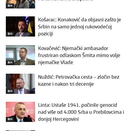
BiH
Košarac: Konaković da objasni zašto je
Srbin na samo jednoj rukovodećoj
poziciji
BiH
Kovačević: Njemački ambasador
frustriran odlaskom Šmita mimo volje
njemačke Vlade
BiH
Nuždić: Petrovačka cesta – zločin bez
kazne i nakon tri decenije
BiH
Linta: Ustaše 1941. počinile genocid
nad više od 4.000 Srba u Prebilovcima i
donjoj Hercegovini
BiH