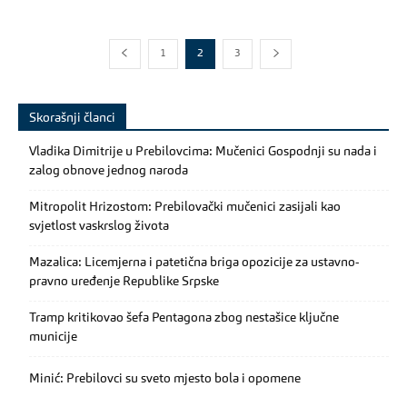
1
2
3
Skorašnji članci
Vladika Dimitrije u Prebilovcima: Mučenici Gospodnji su nada i
zalog obnove jednog naroda
Mitropolit Hrizostom: Prebilovački mučenici zasijali kao
svjetlost vaskrslog života
Mazalica: Licemjerna i patetična briga opozicije za ustavno-
pravno uređenje Republike Srpske
Tramp kritikovao šefa Pentagona zbog nestašice ključne
municije
Minić: Prebilovci su sveto mjesto bola i opomene