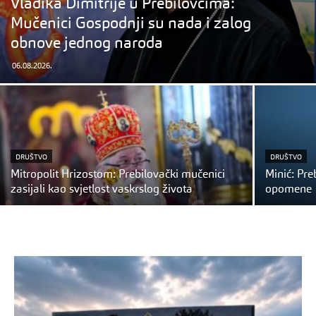
Vladika Dimitrije u Prebilovcima:
Mučenici Gospodnji su nada i zalog
obnove jednog naroda
06.08.2026.
DRUŠTVO
DRUŠTVO
Mitropolit Hrizostom: Prebilovački mučenici
Minić: Pre
zasijali kao svjetlost vaskrslog života
opomene