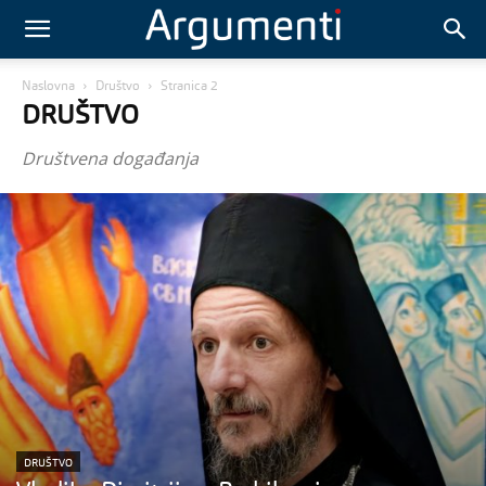
Naslovna
Društvo
Stranica 2
DRUŠTVO
Društvena događanja
DRUŠTVO