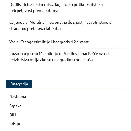
Dodik: Helez ekstremista koji svaku priliku koristi za
netrpeljivost prema Srbima
Cvijanović: Moralna i nacionalna dužnost – čuvati istinu o
stradanju prebilovačkih Srba
Vasić: Crnogorske litije i beogradski 27. mart
Luzano u pismu Musoliniju o Prebilovcima: Pašće na nas
neizbrisiva mrlja ako se ne ogradimo od ustaša
Kategorije
Naslovna
Srpska
BiH
Srbija