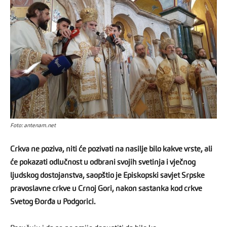
Foto: antenam.net
Crkva ne poziva, niti će pozivati na nasilje bilo kakve vrste, ali
će pokazati odlučnost u odbrani svojih svetinja i vječnog
ljudskog dostojanstva, saopštio je Episkopski savjet Srpske
pravoslavne crkve u Crnoj Gori, nakon sastanka kod crkve
Svetog Đorđa u Podgorici.