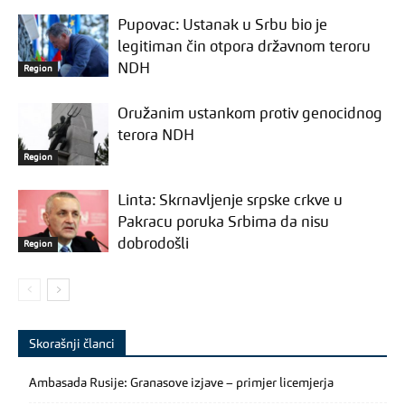
Pupovac: Ustanak u Srbu bio je
legitiman čin otpora državnom teroru
NDH
Region
Oružanim ustankom protiv genocidnog
terora NDH
Region
Linta: Skrnavljenje srpske crkve u
Pakracu poruka Srbima da nisu
dobrodošli
Region
Skorašnji članci
Ambasada Rusije: Granasove izjave – primjer licemjerja