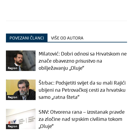
POVEZANI ČLANCI
VIŠE OD AUTORA
Milatović: Dobri odnosi sa Hrvatskom ne
znače obavezno prisustvo na
obilježavanju „Oluje“
Region
Štrbac: Podsjetiti svijet da su mali Rajići
ubijeni na Petrovačkoj cesti za hrvatsku
samo „ratna šteta“
Region
SNV: Otvorena rana – izostanak pravde
za zločine nad srpskim civilima tokom
„Oluje“
Region