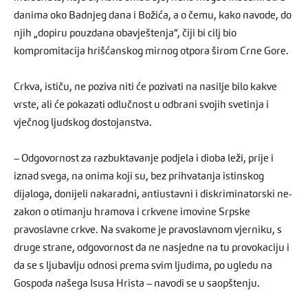
danima oko Badnjeg dana i Božića, a o čemu, kako navode, do
njih „dopiru pouzdana obavještenja“, čiji bi cilj bio
kompromitacija hrišćanskog mirnog otpora širom Crne Gore.
Crkva, ističu, ne poziva niti će pozivati na nasilje bilo kakve
vrste, ali će pokazati odlučnost u odbrani svojih svetinja i
vječnog ljudskog dostojanstva.
– Odgovornost za razbuktavanje podjela i dioba leži, prije i
iznad svega, na onima koji su, bez prihvatanja istinskog
dijaloga, donijeli nakaradni, antiustavni i diskriminatorski ne-
zakon o otimanju hramova i crkvene imovine Srpske
pravoslavne crkve. Na svakome je pravoslavnom vjerniku, s
druge strane, odgovornost da ne nasjedne na tu provokaciju i
da se s ljubavlju odnosi prema svim ljudima, po ugledu na
Gospoda našega Isusa Hrista – navodi se u saopštenju.