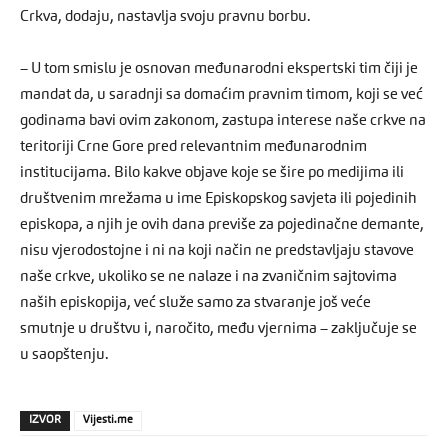
Crkva, dodaju, nastavlja svoju pravnu borbu.
– U tom smislu je osnovan međunarodni ekspertski tim čiji je
mandat da, u saradnji sa domaćim pravnim timom, koji se već
godinama bavi ovim zakonom, zastupa interese naše crkve na
teritoriji Crne Gore pred relevantnim međunarodnim
institucijama. Bilo kakve objave koje se šire po medijima ili
društvenim mrežama u ime Episkopskog savjeta ili pojedinih
episkopa, a njih je ovih dana previše za pojedinačne demante,
nisu vjerodostojne i ni na koji način ne predstavljaju stavove
naše crkve, ukoliko se ne nalaze i na zvaničnim sajtovima
naših episkopija, već služe samo za stvaranje još veće
smutnje u društvu i, naročito, među vjernima – zaključuje se
u saopštenju.
IZVOR
Vijesti.me