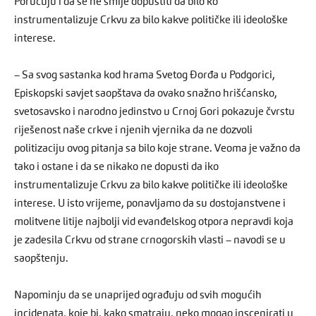
Poručuju i da se ne smije dopustiti da bilo ko
instrumentalizuje Crkvu za bilo kakve političke ili ideološke
interese.
– Sa svog sastanka kod hrama Svetog Đorđa u Podgorici,
Episkopski savjet saopštava da ovako snažno hrišćansko,
svetosavsko i narodno jedinstvo u Crnoj Gori pokazuje čvrstu
riješenost naše crkve i njenih vjernika da ne dozvoli
politizaciju ovog pitanja sa bilo koje strane. Veoma je važno da
tako i ostane i da se nikako ne dopusti da iko
instrumentalizuje Crkvu za bilo kakve političke ili ideološke
interese. U isto vrijeme, ponavljamo da su dostojanstvene i
molitvene litije najbolji vid evanđelskog otpora nepravdi koja
je zadesila Crkvu od strane crnogorskih vlasti – navodi se u
saopštenju.
Napominju da se unaprijed ograđuju od svih mogućih
incidenata, koje bi, kako smatraju, neko mogao inscenirati u