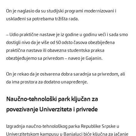
On je naglasio da su studijski programi modernizovani i
usklađeni sa potrebama tržišta rada.
– Udio praktične nastave je iz godine u godinu veći i sada smo
dostigli nivo da je više od 50 odsto časova obezbijeđena
praktična nastava ili obavezna studentska praksa
obezbjeđujemo sa privredom – naveo je Gajanin.
On je rekao da je ostvarena dobra saradnja sa privredom, ali
da ima prostora za dodatno unapređenje.
Naučno-tehnološki park ključan za
povezivanje Univerziteta i privrede
Izgradnja naučno-tehnološkog parka Republike Srpske u
Univerzitetskom kampusu u Banjaluci biće ključna za jačanje