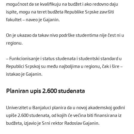
mogućnost da se kvalifikuju na budžet i ako redovno daju
ispite, mogu na teret budžeta Republike Srpske završiti
fakultet – naveo je Gajanin.
On je ukazao da takav nivo podrške studentima nije čest ni u
regionu.
– Funkcionisanje i status studenata i studentski standard u
Republici Srpskoj su među najboljima u regionu, čak i šire –
istakao je Gajanin.
Planiran upis 2.600 studenata
Univerzitet u Banjaluci planira da u novoj akademskoj godini
upiše 2.600 studenata, od kojih će većina biti finansirana iz
budžeta, izjavio je Srni rektor Radoslav Gajanin.