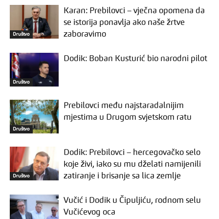
Karan: Prebilovci – vječna opomena da
se istorija ponavlja ako naše žrtve
zaboravimo
Društvo
Dodik: Boban Kusturić bio narodni pilot
Društvo
Prebilovci među najstaradalnijim
mjestima u Drugom svjetskom ratu
Društvo
Dodik: Prebilovci – hercegovačko selo
koje živi, iako su mu dželati namijenili
zatiranje i brisanje sa lica zemlje
Društvo
Vučić i Dodik u Čipuljiću, rodnom selu
Vučićevog oca