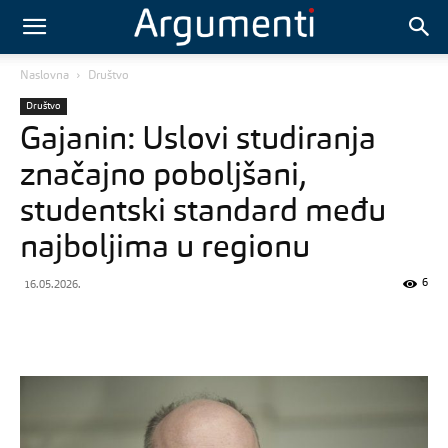
Naslovna
Društvo
Društvo
Gajanin: Uslovi studiranja
značajno poboljšani,
studentski standard među
najboljima u regionu
6
16.05.2026.