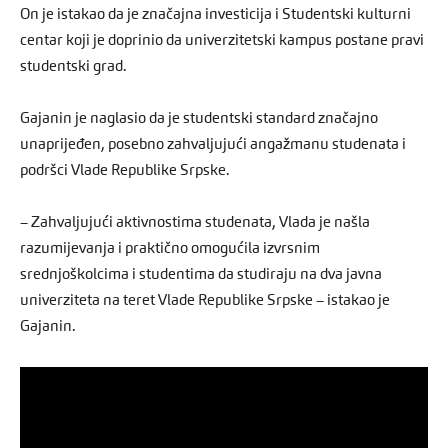
On je istakao da je značajna investicija i Studentski kulturni
centar koji je doprinio da univerzitetski kampus postane pravi
studentski grad.
Gajanin je naglasio da je studentski standard značajno
unaprijeđen, posebno zahvaljujući angažmanu studenata i
podršci Vlade Republike Srpske.
– Zahvaljujući aktivnostima studenata, Vlada je našla
razumijevanja i praktično omogućila izvrsnim
srednjoškolcima i studentima da studiraju na dva javna
univerziteta na teret Vlade Republike Srpske – istakao je
Gajanin.