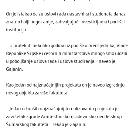
On je istakao da su uslovi rada nastavnika i studenata danas
znatno bolji nego ranije, zahvaljujući investicijama i podršci
institucija.
– U proteklih nekoliko godina uz podršku predsjednika, Vlade
Republike Srpske i resornih ministarstava mnogo smo uložili
u poboljšanje uslova rada i uslova studiranja – naveo je
Gajanin.
Kao jedan od najznačajnijih projekata on je naveo izgradnju
novog objekta za više fakulteta.
– Jedan od naših najznačajnijih realizovanih projekata je
završetak zgrade Arhitektonsko-građevinsko-geodetskog i
Šumarskog fakulteta – rekao je Gajanin.