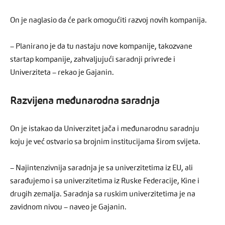
On je naglasio da će park omogućiti razvoj novih kompanija.
– Planirano je da tu nastaju nove kompanije, takozvane
startap kompanije, zahvaljujući saradnji privrede i
Univerziteta – rekao je Gajanin.
Razvijena međunarodna saradnja
On je istakao da Univerzitet jača i međunarodnu saradnju
koju je već ostvario sa brojnim institucijama širom svijeta.
– Najintenzivnija saradnja je sa univerzitetima iz EU, ali
sarađujemo i sa univerzitetima iz Ruske Federacije, Kine i
drugih zemalja. Saradnja sa ruskim univerzitetima je na
zavidnom nivou – naveo je Gajanin.