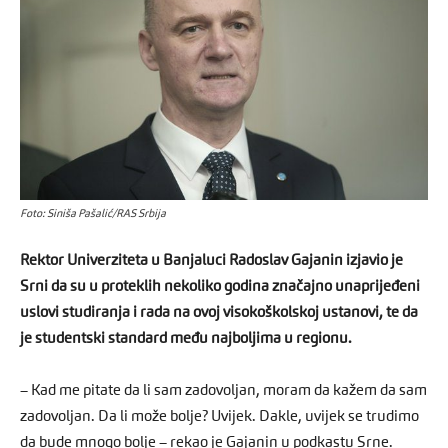
Foto: Siniša Pašalić/RAS Srbija
Rektor Univerziteta u Banjaluci Radoslav Gajanin izjavio je
Srni da su u proteklih nekoliko godina značajno unaprijeđeni
uslovi studiranja i rada na ovoj visokoškolskoj ustanovi, te da
je studentski standard među najboljima u regionu.
– Kad me pitate da li sam zadovoljan, moram da kažem da sam
zadovoljan. Da li može bolje? Uvijek. Dakle, uvijek se trudimo
da bude mnogo bolje – rekao je Gajanin u podkastu Srne.