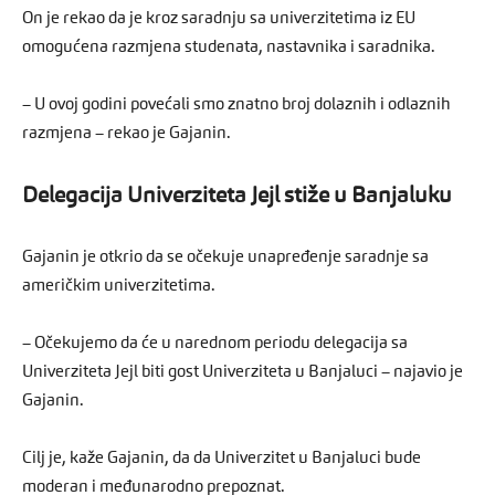
On je rekao da je kroz saradnju sa univerzitetima iz EU
omogućena razmjena studenata, nastavnika i saradnika.
– U ovoj godini povećali smo znatno broj dolaznih i odlaznih
razmjena – rekao je Gajanin.
Delegacija Univerziteta Jejl stiže u Banjaluku
Gajanin je otkrio da se očekuje unapređenje saradnje sa
američkim univerzitetima.
– Očekujemo da će u narednom periodu delegacija sa
Univerziteta Jejl biti gost Univerziteta u Banjaluci – najavio je
Gajanin.
Cilj je, kaže Gajanin, da da Univerzitet u Banjaluci bude
moderan i međunarodno prepoznat.