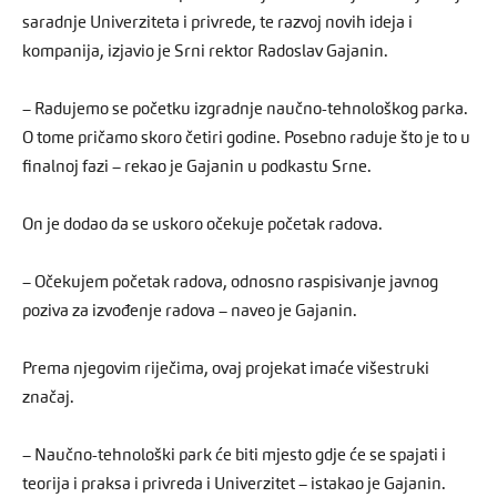
saradnje Univerziteta i privrede, te razvoj novih ideja i
kompanija, izjavio je Srni rektor Radoslav Gajanin.
– Radujemo se početku izgradnje naučno-tehnološkog parka.
O tome pričamo skoro četiri godine. Posebno raduje što je to u
finalnoj fazi – rekao je Gajanin u podkastu Srne.
On je dodao da se uskoro očekuje početak radova.
– Očekujem početak radova, odnosno raspisivanje javnog
poziva za izvođenje radova – naveo je Gajanin.
Prema njegovim riječima, ovaj projekat imaće višestruki
značaj.
– Naučno-tehnološki park će biti mjesto gdje će se spajati i
teorija i praksa i privreda i Univerzitet – istakao je Gajanin.