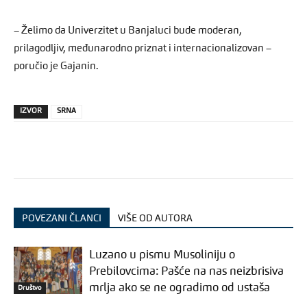
– Želimo da Univerzitet u Banjaluci bude moderan,
prilagodljiv, međunarodno priznat i internacionalizovan –
poručio je Gajanin.
IZVOR
SRNA
POVEZANI ČLANCI
VIŠE OD AUTORA
Luzano u pismu Musoliniju o
Prebilovcima: Pašće na nas neizbrisiva
mrlja ako se ne ogradimo od ustaša
Društvo