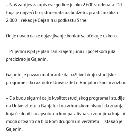
– Naš zahtjev za upis ove godine je oko 2.600 studenata. Od
toga je najveći broj studenata na budžetu, praktično blizu
2.000 – rekao je Gajanin u podkastu Srne.
On je naveo da se objavljivanje konkursa očekuje uskoro.
– Prijemni ispit je planiran krajem juna ili početkom jula –
precizirao je Gajanin.
Gajanin je pozvao maturante da pažljivo biraju studijske
programe i da razmotre Univerzitet u Banjaluci kao prvi izbor.
– Da budu sigurni da je kvalitet studijskog programa i studija
na Univerzitetu u Banjaluci na vrhunskom nivou i da znanja
koja će dobiti su apsolutno komparativna sa znanjima koja bi
mogli ostvariti na bilo kom drugom univerzitetu – istakao je
Gajanin.