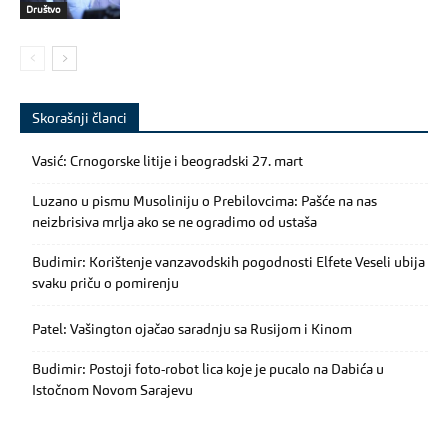
Društvo
Skorašnji članci
Vasić: Crnogorske litije i beogradski 27. mart
Luzano u pismu Musoliniju o Prebilovcima: Pašće na nas
neizbrisiva mrlja ako se ne ogradimo od ustaša
Budimir: Korištenje vanzavodskih pogodnosti Elfete Veseli ubija
svaku priču o pomirenju
Patel: Vašington ojačao saradnju sa Rusijom i Kinom
Budimir: Postoji foto-robot lica koje je pucalo na Dabića u
Istočnom Novom Sarajevu