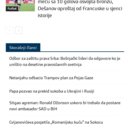
meču sa 10 golova osvojila bronzu,
Dešanov oproštaj od Francuske u sjenci
Fudbal
istorije
Skorašnji članci
Odbor za zaštitu prava Srba: Bošnjački lideri da odgovore ko je
uništio na desetine pravoslavnih svetinja
Netanjahu odbacio Trampov plan za Pojas Gaze
Papa pozvao na prekid sukoba u Ukrajini i Rusiji
Stigao agreman: Ronald Džonson uskoro bi trebalo da postane
novi ambasador SAD u BiH
Cvijanovićeva posjetila „Romanijsku kuću“ na Sokocu