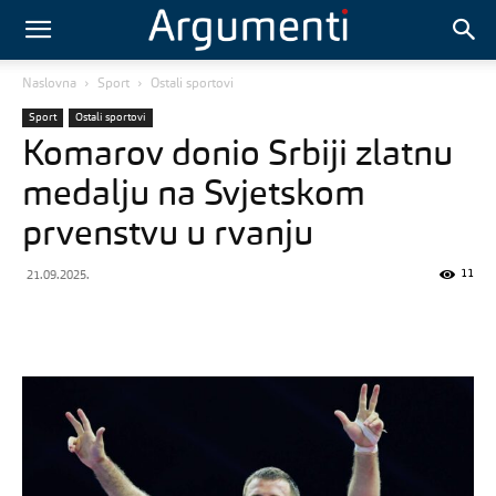
Naslovna
Sport
Ostali sportovi
Sport
Ostali sportovi
Komarov donio Srbiji zlatnu
medalju na Svjetskom
prvenstvu u rvanju
11
21.09.2025.