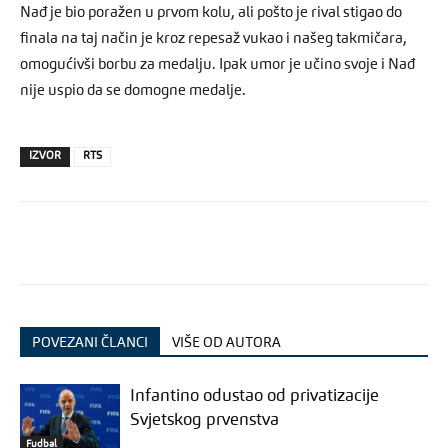
Nađ je bio poražen u prvom kolu, ali pošto je rival stigao do
finala na taj način je kroz repesaž vukao i našeg takmičara,
omogućivši borbu za medalju. Ipak umor je učino svoje i Nađ
nije uspio da se domogne medalje.
IZVOR
RTS
POVEZANI ČLANCI
VIŠE OD AUTORA
Infantino odustao od privatizacije
Svjetskog prvenstva
Fudbal