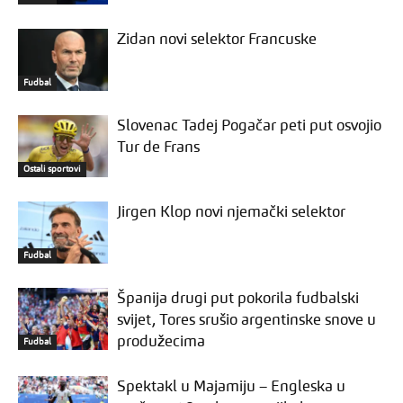
Zidan novi selektor Francuske
Fudbal
Slovenac Tadej Pogačar peti put osvojio
Tur de Frans
Ostali sportovi
Jirgen Klop novi njemački selektor
Fudbal
Španija drugi put pokorila fudbalski
svijet, Tores srušio argentinske snove u
produžecima
Fudbal
Spektakl u Majamiju – Engleska u