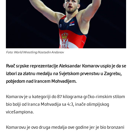
Foto: World Wrestling/Kostadin Andonov
Rvač srpske reprezentacije Aleksandar Komarov uspio je da se
izbori za zlatnu medalju na Svjetskom prvenstvu u Zagrebu,
pobjedom nad Irancem Mohvadijem.
Komarov je u kategoriji do 87 kilograma grčko-rimskim stilom
bio bolji od Iranca Mohvadija sa 4:3, inače olimpijskog
vicešampiona.
Komarovu je ovo druga medalja ove godine jer je bio bronzani