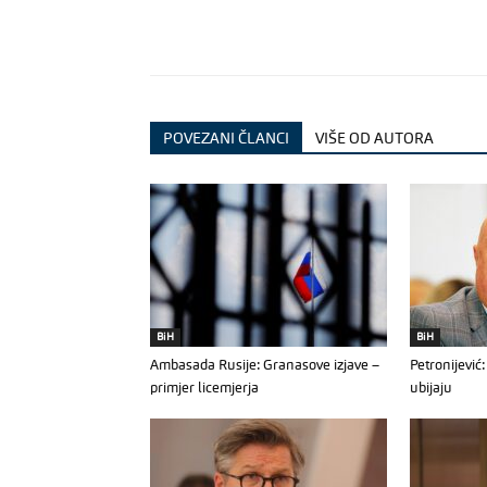
POVEZANI ČLANCI
VIŠE OD AUTORA
BiH
BiH
Ambasada Rusije: Granasove izjave –
Petronijevi
primjer licemjerja
ubijaju