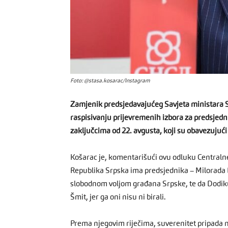
Foto: @stasa.kosarac/Instagram
Zamjenik predsjedavajućeg Savjeta ministara St
raspisivanju prijevremenih izbora za predsjed
zaključcima od 22. avgusta, koji su obavezujući 
Košarac je, komentarišući ovu odluku Centralne 
Republika Srpska ima predsjednika – Milorada 
slobodnom voljom građana Srpske, te da Dodiku
Šmit, jer ga oni nisu ni birali.
Prema njegovim riječima, suverenitet pripada n