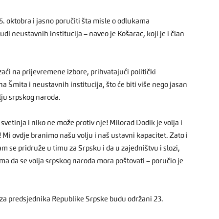
5. oktobra i jasno poručiti šta misle o odlukama
di neustavnih institucija – naveo je Košarac, koji je i član
zaći na prijevremene izbore, prihvatajući politički
a Šmita i neustavnih institucija, što će biti više nego jasan
olju srpskog naroda.
svetinja i niko ne može protiv nje! Milorad Dodik je volja i
 Mi ovdje branimo našu volju i naš ustavni kapacitet. Zato i
se pridruže u timu za Srpsku i da u zajedništvu i slozi,
ma da se volja srpskog naroda mora poštovati – poručio je
i za predsjednika Republike Srpske budu održani 23.