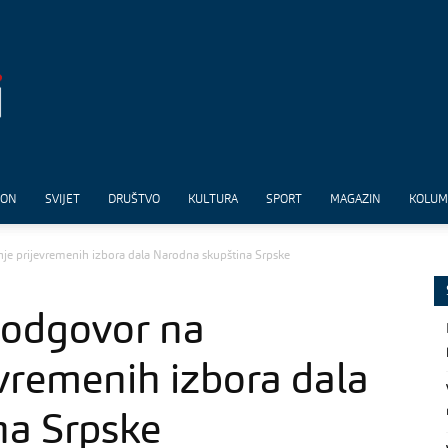
ION
SVIJET
DRUŠTVO
KULTURA
SPORT
MAGAZIN
KOLU
anje prijevremenih izbora dala Narodna skupština Srpske
i odgovor na
evremenih izbora dala
na Srpske