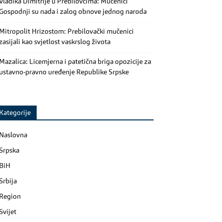
Vladika Dimitrije u Prebilovcima: Mučenici
Gospodnji su nada i zalog obnove jednog naroda
Mitropolit Hrizostom: Prebilovački mučenici
zasijali kao svjetlost vaskrslog života
Mazalica: Licemjerna i patetična briga opozicije za
ustavno-pravno uređenje Republike Srpske
Kategorije
Naslovna
Srpska
BiH
Srbija
Region
Svijet