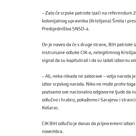
– Zato će srpske patriote izaći na referendum 2
kolonijalnog upravnika (Kristijana) Šmita i presu
Predsjedništva SNSD-a.
On je naveo da će s druge strane, BiH patriote i
instruisane odluke CIK-a, nelegitimnog Kristijan
signal da su kapitulirali i da su izdali izbornu v
– Ali, neka nikada ne zaborave – volja naroda je 
izbor srpskog naroda. Niko ne može protiv toga!
pozivamo sve nacionalno odgovorne ljude da nam 
odlučno i hrabro, pokažemo i Sarajevu i stranci
Košarac.
CIK BiH odlučio je danas da prijevremeni izbor
novembra.