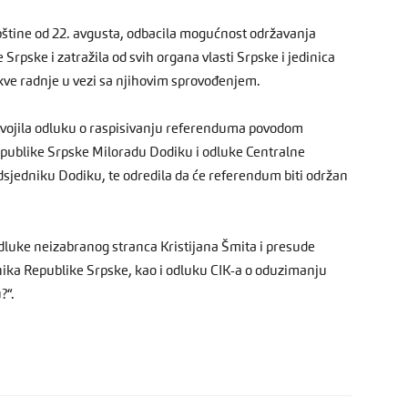
štine od 22. avgusta, odbacila mogućnost održavanja
rpske i zatražila od svih organa vlasti Srpske i jedinica
ve radnje u vezi sa njihovim sprovođenjem.
svojila odluku o raspisivanju referenduma povodom
ublike Srpske Miloradu Dodiku i odluke Centralne
sjedniku Dodiku, te odredila da će referendum biti održan
odluke neizabranog stranca Kristijana Šmita i presude
ika Republike Srpske, kao i odluku CIK-a o oduzimanju
?“.