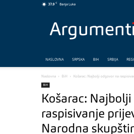
C
37.9
Banja Luka
Argumenti
NASLOVNA
SRPSKA
BIH
SRBIJA
REG
Naslovna
BiH
Košarac: Najbolji odgovor na raspisiv
BiH
Košarac: Najbolj
raspisivanje prij
Narodna skupšti