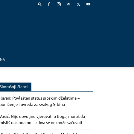
MNA
Skorašnji članci
Karan: Povlašten status srpskim dželatima –
poniženje i uvreda za svakog Srbina
Vasić: Nije dovoljno vjerovati u Boga, moraš da
misliš nacionalno – crkva se ne može sačuvati