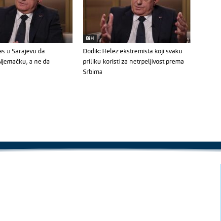
BiH
as u Sarajevu da
Dodik: Helez ekstremista koji svaku
 Njemačku, a ne da
priliku koristi za netrpeljivost prema
Srbima