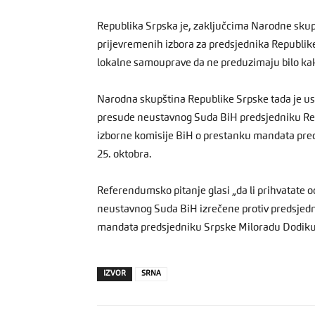
Republika Srpska je, zaključcima Narodne skup
prijevremenih izbora za predsjednika Republike S
lokalne samouprave da ne preduzimaju bilo kak
Narodna skupština Republike Srpske tada je u
presude neustavnog Suda BiH predsjedniku Rep
izborne komisije BiH o prestanku mandata pred
25. oktobra.
Referendumsko pitanje glasi „da li prihvatate 
neustavnog Suda BiH izrečene protiv predsjedn
mandata predsjedniku Srpske Miloradu Dodiku
IZVOR
SRNA