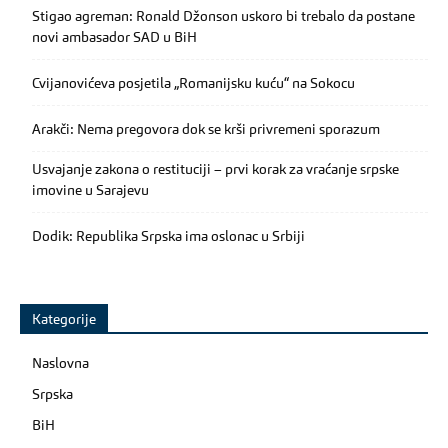
Stigao agreman: Ronald Džonson uskoro bi trebalo da postane
novi ambasador SAD u BiH
Cvijanovićeva posjetila „Romanijsku kuću“ na Sokocu
Arakči: Nema pregovora dok se krši privremeni sporazum
Usvajanje zakona o restituciji – prvi korak za vraćanje srpske
imovine u Sarajevu
Dodik: Republika Srpska ima oslonac u Srbiji
Kategorije
Naslovna
Srpska
BiH