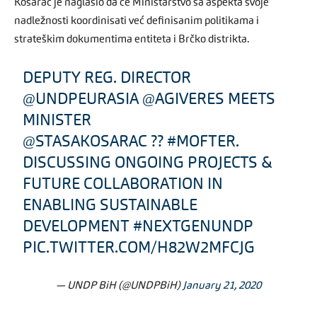
Košarac je naglasio da će Ministarstvo sa aspekta svoje
nadležnosti koordinisati već definisanim politikama i
strateškim dokumentima entiteta i Brčko distrikta.
DEPUTY REG. DIRECTOR
@UNDPEURASIA
@AGIVERES
MEETS
MINISTER
@STASAKOSARAC
??
#MOFTER
.
DISCUSSING ONGOING PROJECTS &
FUTURE COLLABORATION IN
ENABLING SUSTAINABLE
DEVELOPMENT
#NEXTGENUNDP
PIC.TWITTER.COM/H82W2MFCJG
— UNDP BiH (@UNDPBiH)
January 21, 2020