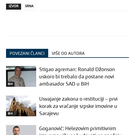
IZVOR
SRNA
POVEZANI ČLANCI
VIŠE OD AUTORA
Stigao agreman: Ronald Džonson
uskoro bi trebalo da postane novi
ambasador SAD u BiH
BiH
Usvajanje zakona o restituciji – prvi
korak za vraćanje srpske imovine u
Sarajevu
BiH
Goganović: Helezovim primitivnim