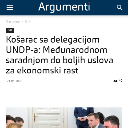
Naslovna
BiH
BiH
Košarac sa delegacijom
UNDP-a: Međunarodnom
saradnjom do boljih uslova
za ekonomski rast
40
21.01.2020.