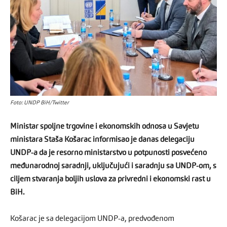
Foto: UNDP BiH/Twitter
Ministar spoljne trgovine i ekonomskih odnosa u Savjetu
ministara Staša Košarac informisao je danas delegaciju
UNDP-a da je resorno ministarstvo u potpunosti posvećeno
međunarodnoj saradnji, uključujući i saradnju sa UNDP-om, s
ciljem stvaranja boljih uslova za privredni i ekonomski rast u
BiH.
Košarac je sa delegacijom UNDP-a, predvođenom