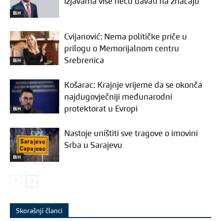
izjavama više neću davati na značaju
BiH
Cvijanović: Nema političke priče u
prilogu o Memorijalnom centru
Srebrenica
BiH
Košarac: Krajnje vrijeme da se okonča
najdugovječniji međunarodni
protektorat u Evropi
BiH
Nastoje uništiti sve tragove o imovini
Srba u Sarajevu
BiH
Skorašnji članci