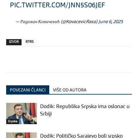
PIC.TWITTER.COM/JNN5S06JEF
— Радован Ковачевић (@KovacevicRaso)
June 6, 2025
IZVOR
RTRS
POVEZANI ČLANCI
VIŠE OD AUTORA
Dodik: Republika Srpska ima oslonac u
Srbiji
Srpska
Dodik: Političko Sarajevo boli srpsko