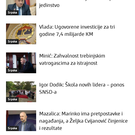
jedinstvo
Srpska
Vlada: Ugovorene investicije za tri
godine 7,4 milijarde KM
Srpska
Minić: Zahvalnost trebinjskim
vatrogascima za istrajnost
Srpska
Igor Dodik: Škola novih lidera – ponos
SNSD-a
Srpska
Mazalica: Marinko ima pretpostavke i
nagađanja, a Željka Cvijanović činjenice
i rezultate
Srpska