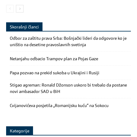
Skorašnji članci
Odbor za zaštitu prava Srba: Bošnjački lideri da odgovore ko je
uništio na desetine pravoslavnih svetinja
Netanjahu odbacio Trampov plan za Pojas Gaze
Papa pozvao na prekid sukoba u Ukrajini i Rusiji
Stigao agreman: Ronald Džonson uskoro bi trebalo da postane
novi ambasador SAD u BiH
Cvijanovićeva posjetila „Romanijsku kuću“ na Sokocu
Kategorije