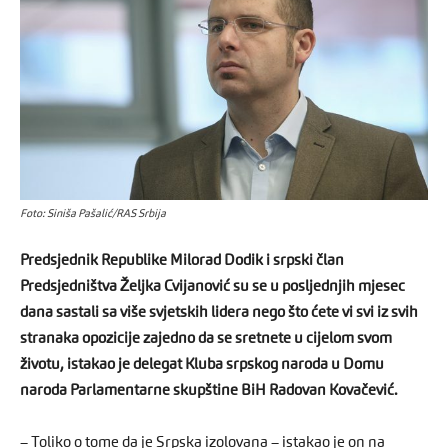
Foto: Siniša Pašalić/RAS Srbija
Predsjednik Republike Milorad Dodik i srpski član
Predsjedništva Željka Cvijanović su se u posljednjih mjesec
dana sastali sa više svjetskih lidera nego što ćete vi svi iz svih
stranaka opozicije zajedno da se sretnete u cijelom svom
životu, istakao je delegat Kluba srpskog naroda u Domu
naroda Parlamentarne skupštine BiH Radovan Kovačević.
– Toliko o tome da je Srpska izolovana – istakao je on na