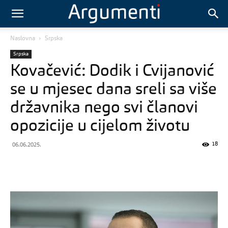
Naslovna
Srpska
Srpska
Kovačević: Dodik i Cvijanović
se u mjesec dana sreli sa više
državnika nego svi članovi
opozicije u cijelom životu
18
06.06.2025.