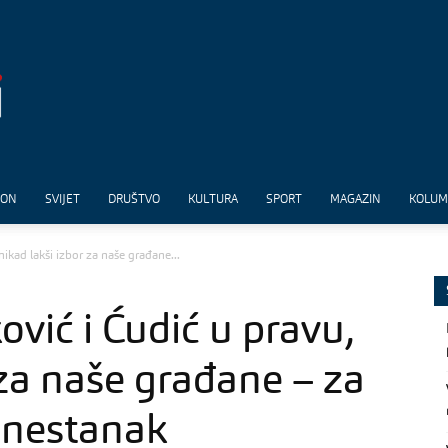
ION
SVIJET
DRUŠTVO
KULTURA
SPORT
MAGAZIN
KOLU
ikad lakši izbor za naše građane...
vić i Ćudić u pravu,
 za naše građane – za
n nestanak