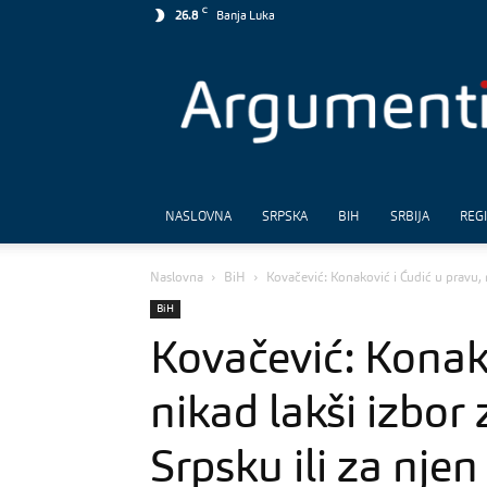
C
26.8
Banja Luka
Argumenti
NASLOVNA
SRPSKA
BIH
SRBIJA
REG
Naslovna
BiH
Kovačević: Konaković i Ćudić u pravu, n
BiH
Kovačević: Konako
nikad lakši izbor
Srpsku ili za nje