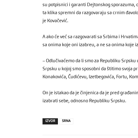
su potpisnici i garanti Dejtonskog sporazuma, da
ta klika spremni da razgovaraju sa crnim đavol
je Kovačević.
A ako će već sa razgovarati sa Srbima i Hrvatim
sa onima koje oni izabreu, a ne sa onima koje i
– Odlučivaćemo da li smo za Republiku Srpsku u
Srpsku u kojoj smo sposobni da štitimo svoja pra
Konakovića, Čudićevu, Izetbegovića, Fortu, Komš
On je istakao da je činjenica da je pred građani
izabrati sebe, odnosno Republiku Srpsku.
IZVOR
SRNA