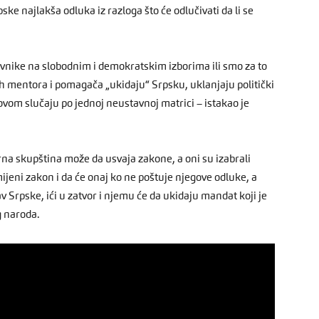
ke najlakša odluka iz razloga što će odlučivati da li se
vnike na slobodnim i demokratskim izborima ili smo za to
ih mentora i pomagača „ukidaju“ Srpsku, uklanjaju politički
ovom slučaju po jednoj neustavnoj matrici – istakao je
na skupština može da usvaja zakone, a oni su izabrali
ijeni zakon i da će onaj ko ne poštuje njegove odluke, a
 Srpske, ići u zatvor i njemu će da ukidaju mandat koji je
g naroda.