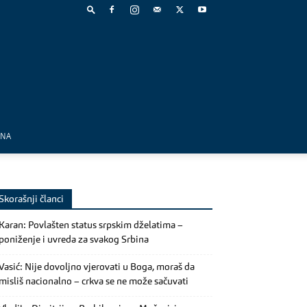
MNA
Skorašnji članci
Karan: Povlašten status srpskim dželatima –
poniženje i uvreda za svakog Srbina
Vasić: Nije dovoljno vjerovati u Boga, moraš da
misliš nacionalno – crkva se ne može sačuvati