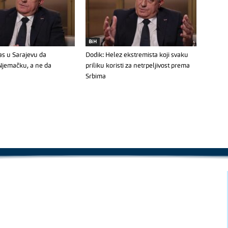
BiH
as u Sarajevu da
Dodik: Helez ekstremista koji svaku
 Njemačku, a ne da
priliku koristi za netrpeljivost prema
Srbima