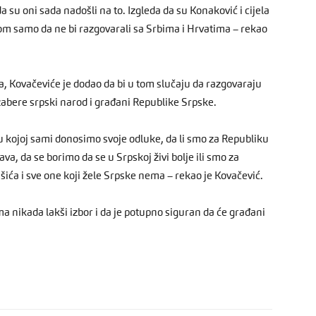
 su oni sada nadošli na to. Izgleda da su Konaković i cijela
om samo da ne bi razgovarali sa Srbima i Hrvatima – rekao
a, Kovačeviće je dodao da bi u tom slučaju da razgovaraju
zabere srpski narod i građani Republike Srpske.
 kojoj sami donosimo svoje odluke, da li smo za Republiku
va, da se borimo da se u Srpskoj živi bolje ili smo za
ića i sve one koji žele Srpske nema – rekao je Kovačević.
ma nikada lakši izbor i da je potupno siguran da će građani