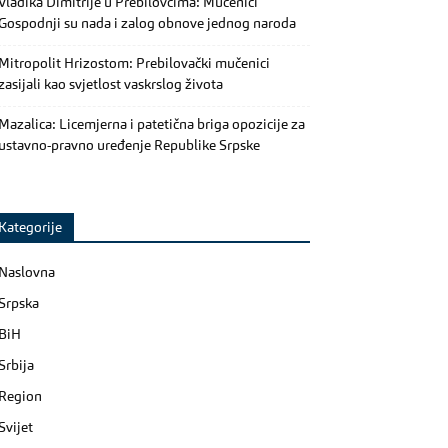
Vladika Dimitrije u Prebilovcima: Mučenici
Gospodnji su nada i zalog obnove jednog naroda
Mitropolit Hrizostom: Prebilovački mučenici
zasijali kao svjetlost vaskrslog života
Mazalica: Licemjerna i patetična briga opozicije za
ustavno-pravno uređenje Republike Srpske
Kategorije
Naslovna
Srpska
BiH
Srbija
Region
Svijet