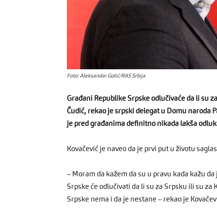
Foto: Aleksandar Golić/RAS Srbija
Građani Republike Srpske odlučivaće da li su z
Čudić, rekao je srpski delegat u Domu naroda 
je pred građanima definitno nikada lakša odluk
Kovačević je naveo da je prvi put u životu sag
– Moram da kažem da su u pravu kada kažu da j
Srpske će odlučivati da li su za Srpsku ili su za
Srpske nema i da je nestane – rekao je Kovačev