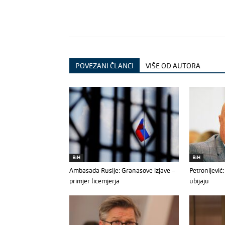
POVEZANI ČLANCI
VIŠE OD AUTORA
BiH
BiH
Ambasada Rusije: Granasove izjave –
Petronijevi
primjer licemjerja
ubijaju