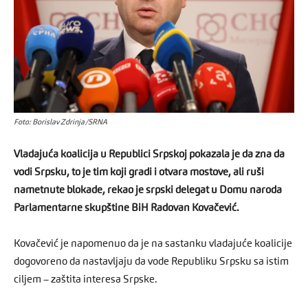
Foto: Borislav Zdrinja/SRNA
Vladajuća koalicija u Republici Srpskoj pokazala je da zna da
vodi Srpsku, to je tim koji gradi i otvara mostove, ali ruši
nametnute blokade, rekao je srpski delegat u Domu naroda
Parlamentarne skupštine BiH Radovan Kovačević.
Kovačević je napomenuo da je na sastanku vladajuće koalicije
dogovoreno da nastavljaju da vode Republiku Srpsku sa istim
ciljem – zaštita interesa Srpske.