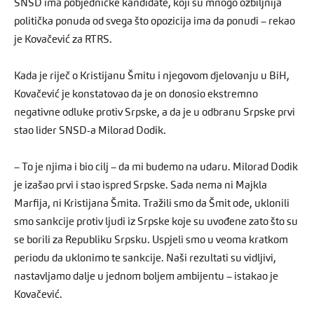
SNSD ima pobjedničke kandidate, koji su mnogo ozbiljnija
politička ponuda od svega što opozicija ima da ponudi – rekao
je Kovačević za RTRS.
Kada je riječ o Kristijanu Šmitu i njegovom djelovanju u BiH,
Kovačević je konstatovao da je on donosio ekstremno
negativne odluke protiv Srpske, a da je u odbranu Srpske prvi
stao lider SNSD-a Milorad Dodik.
– To je njima i bio cilj – da mi budemo na udaru. Milorad Dodik
je izašao prvi i stao ispred Srpske. Sada nema ni Majkla
Marfija, ni Kristijana Šmita. Tražili smo da Šmit ode, uklonili
smo sankcije protiv ljudi iz Srpske koje su uvođene zato što su
se borili za Republiku Srpsku. Uspjeli smo u veoma kratkom
periodu da uklonimo te sankcije. Naši rezultati su vidljivi,
nastavljamo dalje u jednom boljem ambijentu – istakao je
Kovačević.