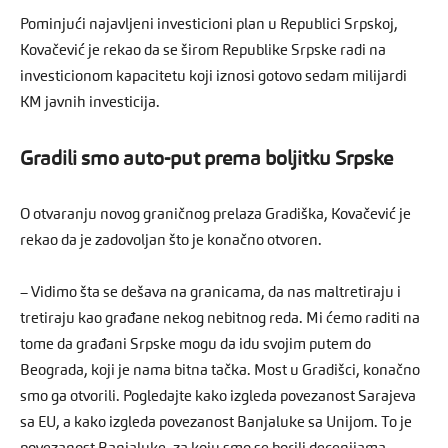
Pominjući najavljeni investicioni plan u Republici Srpskoj,
Kovačević je rekao da se širom Republike Srpske radi na
investicionom kapacitetu koji iznosi gotovo sedam milijardi
KM javnih investicija.
Gradili smo auto-put prema boljitku Srpske
O otvaranju novog graničnog prelaza Gradiška, Kovačević je
rekao da je zadovoljan što je konačno otvoren.
– Vidimo šta se dešava na granicama, da nas maltretiraju i
tretiraju kao građane nekog nebitnog reda. Mi ćemo raditi na
tome da građani Srpske mogu da idu svojim putem do
Beograda, koji je nama bitna tačka. Most u Gradišci, konačno
smo ga otvorili. Pogledajte kako izgleda povezanost Sarajeva
sa EU, a kako izgleda povezanost Banjaluke sa Unijom. To je