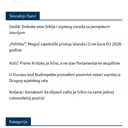
Skorašnji članci
Dodik: Duboke veze Srbije i srpskog naroda sa jevrejskom
istorijom
„Politiko“: Moguć zajednički pristup Islanda i Crne Gore EU 2028.
godine
Vulić: Pismo Krišoku je lično, a ne stav Parlamentarne skupštine
U Dunavu kod Budimpešte pronađeni posmrtni ostaci vojnika iz
Drugog svjetskog rata
Košarac: Konaković da objasni zašto je Srbin na samo jednoj
rukovodećoj poziciji
Kategorije