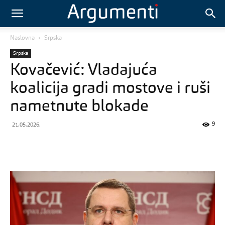
Naslovna
Srpska
Srpska
Kovačević: Vladajuća
koalicija gradi mostove i ruši
nametnute blokade
9
21.05.2026.