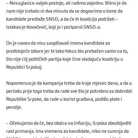
– Nesuglasice uvijek postoje, ali radimo zajedno. Bitno je da
nam nije trebalo ni dva minuta da se dogovrimo o tome da
kandidate predlaže SNSD, a da će ih koalicija podržati –
istakao je Kovačević, koji je i portparol SNSD-a.
On je naveo da nisu saopštavali imena kandidata za
predstojeće izbore jer bi tako fokus bio prebačen samo na to,
što nije cilj političkih partija koje čine vladajuću koaliciju u
Republici Srpskoj.
Napomenuo je da kampanja treba da traje mjesec dana, a da u
periodu prije toga treba da rade sve što je potrebno za dobrobit
Republike Srpske, da rade u korist građana, podižu plate i
penzije.
– Očekujemo da će, bez obzira na inflaciju, Srpska obezbijediti
rast primanja. Ima vremena za kandidate, niko ne sumnja da