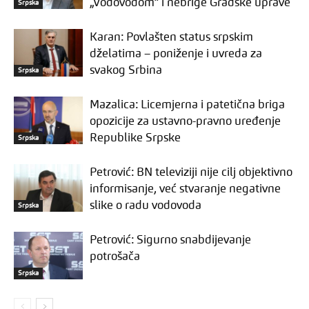
„Vodovodom“ i nebrige Gradske uprave
Srpska
Karan: Povlašten status srpskim
dželatima – poniženje i uvreda za
svakog Srbina
Srpska
Mazalica: Licemjerna i patetična briga
opozicije za ustavno-pravno uređenje
Republike Srpske
Srpska
Petrović: BN televiziji nije cilj objektivno
informisanje, već stvaranje negativne
slike o radu vodovoda
Srpska
Petrović: Sigurno snabdijevanje
potrošača
Srpska