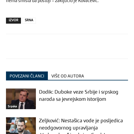
nema smisla da postoji – zaključio je Kovačević.
IZVOR
SRNA
POVEZANI ČLANCI
VIŠE OD AUTORA
Dodik: Duboke veze Srbije i srpskog
naroda sa jevrejskom istorijom
Srpska
Zeljković: Nestašica vode je posljedica
neodgovornog upravljanja