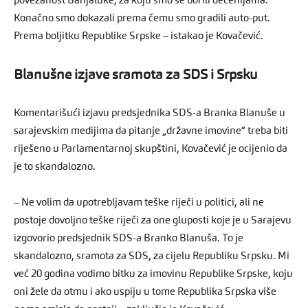
povezanost Banjaluke, za koju smo se borili decenijama.
Konačno smo dokazali prema čemu smo gradili auto-put.
Prema boljitku Republike Srpske – istakao je Kovačević.
Blanušne izjave sramota za SDS i Srpsku
Komentarišući izjavu predsjednika SDS-a Branka Blanuše u
sarajevskim medijima da pitanje „državne imovine“ treba biti
riješeno u Parlamentarnoj skupštini, Kovačević je ocijenio da
je to skandalozno.
– Ne volim da upotrebljavam teške riječi u politici, ali ne
postoje dovoljno teške riječi za one gluposti koje je u Sarajevu
izgovorio predsjednik SDS-a Branko Blanuša. To je
skandalozno, sramota za SDS, za cijelu Republiku Srpsku. Mi
već 20 godina vodimo bitku za imovinu Republike Srpske, koju
oni žele da otmu i ako uspiju u tome Republika Srpska više