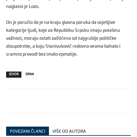
naglasio je Lozo.
On je poručio da je na kraju glavna poruka da osjetljive
kategorije ljudi, koje za Republiku Srpsku imaju posebnu
važnost, moraju ostati zaštićena od najgrublje političke
zloupotrebe, a koju Stanivuković redovno veoma bahato i
sramno provodi bez imalo epmatije.
IZVOR
SRNA
POVEZANI ČLANCI
VIŠE OD AUTORA