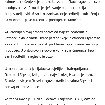
zakonsko rješenje koje je rezultat zajedničkog dogovora, Lozo
je odgovorio za Srnu da je rješavanje pitanja roditelja
njegovatelja isključivo proizvod saradnje roditelja i udruženja
sa Vladom Srpske na čelu sa premijerom Minićem.
– Cjelokupan ovaj proces počiva na svijesti pomenutih
kategorija da je Vlada iskren partner koje je otvoren i spreman
za saradnju i rješavanje svih problema u granicama realnog i
mogućeg. U prilog ovome govore konkretne činjenice, kao i
sami roditelji – naglasio je Lozo.
U momentu kada je dijalog sa osjetljivim kategorijama u
Republici Srpskoj izdignut na najviši nivo, istakao je Lozo,
Stanivuković je u Briselu trgovao nadležnostima Srpske i
prisvajao tuđe zasluge.
– Stanivuković je u Briselu državnu zajednicu (BiH) nazvao