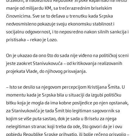
državom, a nadležnosti Republike Srpske kaparisao na nešto
manje od milijardu KM, sa trećerazrednim briselskim
činovnicima. Sve se to dešava u trenutku kada Srpska
nedvosmisleno pokazuje svoju ekonomsku stabilnost i
socijalnu odgovornost, i to neposredno nakon silnih sankcija i
pristisaka – rekao je Lozo.
On je ukazao da ono što do sada nije viđeno na političkoj sceni
jeste zaokret Stanivukovuća – od kritikovanja realizovanih
projekata Vlade, do njihovog prisvajanja.
– Isto se desilo sa njegovom percepcijom Kristijana Šmita. U
momentu kada je Srpska bila u situaciji da izgubi političku
bitku koja je mogla da ima kobne posljedice po njen opstanak,
za Stanivukovića je tada Šmit bio legitiman sagovornik sa
kojim se više puta sastao, dok je sada u Briselu za njega
nelegitiman stranac koji treba da ode, što govori da je i ovu
pobjedu Republike Srpske prihvatio, ili bolje rečeno prisvojio –