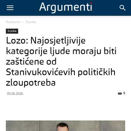
Naslovna
Srpska
Srpska
Lozo: Najosjetljivije
kategorije ljude moraju biti
zaštićene od
Stanivukovićevih političkih
zloupotreba
6
05.06.2026.