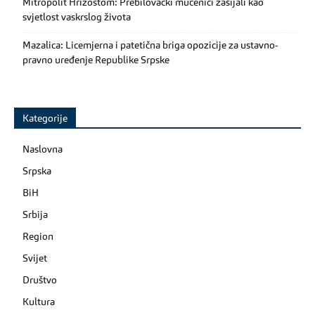
Mitropolit Hrizostom: Prebilovački mučenici zasijali kao
svjetlost vaskrslog života
Mazalica: Licemjerna i patetična briga opozicije za ustavno-
pravno uređenje Republike Srpske
Kategorije
Naslovna
Srpska
BiH
Srbija
Region
Svijet
Društvo
Kultura