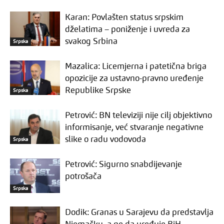
Karan: Povlašten status srpskim
dželatima – poniženje i uvreda za
svakog Srbina
Srpska
Mazalica: Licemjerna i patetična briga
opozicije za ustavno-pravno uređenje
Republike Srpske
Srpska
Petrović: BN televiziji nije cilj objektivno
informisanje, već stvaranje negativne
slike o radu vodovoda
Srpska
Petrović: Sigurno snabdijevanje
potrošača
Srpska
Dodik: Granas u Sarajevu da predstavlja