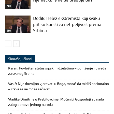
Njemačku, a ne da uređuje BiH
BiH
Dodik: Helez ekstremista koji svaku
priliku koristi za netrpeljivost prema
Srbima
BiH
Skorašnji članci
Karan: Povlašten status srpskim dželatima – poniženje i uvreda
za svakog Srbina
Vasić: Nije dovoljno vjerovati u Boga, moraš da misliš nacionalno
– crkva se ne može sačuvati
Vladika Dimitrije u Prebilovcima: Mučenici Gospodnji su nada i
zalog obnove jednog naroda