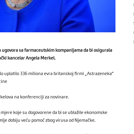
ih ugovora sa farmaceutskim kompanijama da bi osigurala
mački kancelar Angela Merkel.
jelo uplatilo 336 miliona evra britanskoj firmi „Astrazeneka“
cine
kelova na konferenciji za novinare.
e mjere koje su dogovorene da bi se ublažile ekonomske
emlje dobiju veću pomoć zbog virusa od Njemačke.