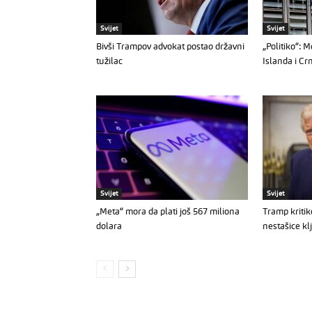
Svijet
Svijet
Bivši Trampov advokat postao državni
„Politiko“: 
tužilac
Islanda i Cr
Svijet
Svijet
„Meta“ mora da plati još 567 miliona
Tramp kriti
dolara
nestašice kl