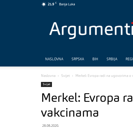
C
21.9
Banja Luka
Argumenti
NASLOVNA
SRPSKA
BIH
SRBIJA
REG
Naslovna
Svijet
Merkel: Evropa radi na ugovorima o
Svijet
Merkel: Evropa r
vakcinama
28.08.2020.