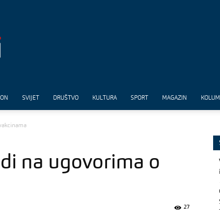
ION
SVIJET
DRUŠTVO
KULTURA
SPORT
MAGAZIN
KOLU
 vakcinama
adi na ugovorima o
27