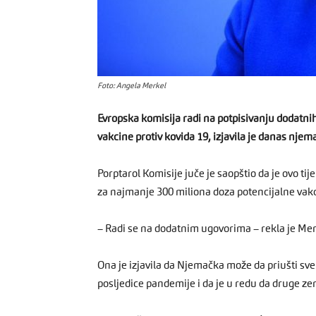
Foto: Angela Merkel
Evropska komisija radi na potpisivanju dodatn
vakcine protiv kovida 19, izjavila je danas nje
Porptarol Komisije juče je saopštio da je ovo ti
za najmanje 300 miliona doza potencijalne vak
– Radi se na dodatnim ugovorima – rekla je Mer
Ona je izjavila da Njemačka može da priušti sv
posljedice pandemije i da je u redu da druge z