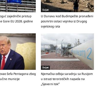
Svijet
Moguć zajednički pristup
U Dunavu kod Budimpešte pronađeni
ne Gore EU 2028. godine
posmrtni ostaci vojnika iz Drugog
svjetskog rata
Svijet
kovao šefa Pentagona zbog
Njemačka odbija saradnju sa Rusijom
jučne municije
u istrazi terorističkih napada na
„Sjeverni tok“