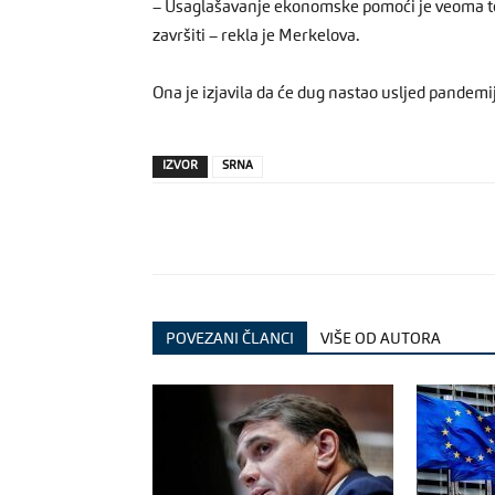
– Usaglašavanje ekonomske pomoći je veoma te
završiti – rekla je Merkelova.
Ona je izjavila da će dug nastao usljed pandemi
IZVOR
SRNA
POVEZANI ČLANCI
VIŠE OD AUTORA