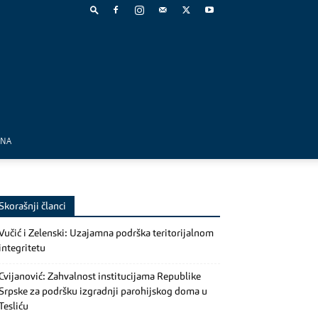
MNA
Skorašnji članci
Vučić i Zelenski: Uzajamna podrška teritorijalnom
integritetu
Cvijanović: Zahvalnost institucijama Republike
Srpske za podršku izgradnji parohijskog doma u
Tesliću