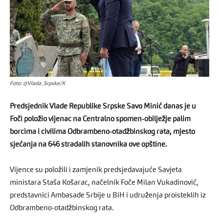
Foto: @Vlada_Srpske/X
Predsjednik Vlade Republike Srpske Savo Minić danas je u
Foči položio vijenac na Centralno spomen-obilježje palim
borcima i civilima Odbrambeno-otadžbinskog rata, mjesto
sjećanja na 646 stradalih stanovnika ove opštine.
Vijence su položili i zamjenik predsjedavajuće Savjeta
ministara Staša Košarac, načelnik Foče Milan Vukadinović,
predstavnici Ambasade Srbije u BiH i udruženja proisteklih iz
Odbrambeno-otadžbinskog rata.