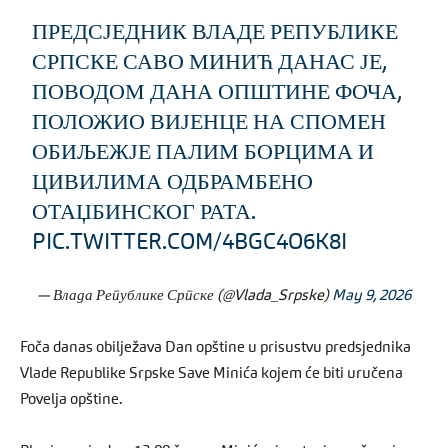
ПРЕДСЈЕДНИК ВЛАДЕ РЕПУБЛИКЕ
СРПСКЕ САВО МИНИЋ ДАНАС ЈЕ,
ПОВОДОМ ДАНА ОПШТИНЕ ФОЧА,
ПОЛОЖИО ВИЈЕНЦЕ НА СПОМЕН
ОБИЉЕЖЈЕ ПАЛИМ БОРЦИМА И
ЦИВИЛИМА ОДБРАМБЕНО
ОТАЏБИНСКОГ РАТА.
PIC.TWITTER.COM/4BGC4O6K8I
— Влада Републике Српске (@Vlada_Srpske)
May 9, 2026
Foča danas obilježava Dan opštine u prisustvu predsjednika
Vlade Republike Srpske Save Minića kojem će biti uručena
Povelja opštine.