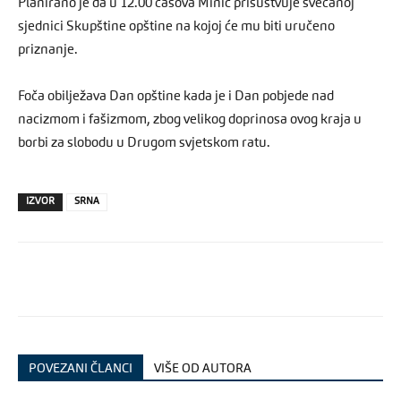
Planirano je da u 12.00 časova Minić prisustvuje svečanoj
sjednici Skupštine opštine na kojoj će mu biti uručeno
priznanje.
Foča obilježava Dan opštine kada je i Dan pobjede nad
nacizmom i fašizmom, zbog velikog doprinosa ovog kraja u
borbi za slobodu u Drugom svjetskom ratu.
IZVOR
SRNA
POVEZANI ČLANCI
VIŠE OD AUTORA