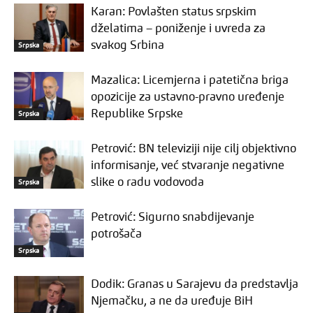
Karan: Povlašten status srpskim
dželatima – poniženje i uvreda za
svakog Srbina
Srpska
Mazalica: Licemjerna i patetična briga
opozicije za ustavno-pravno uređenje
Republike Srpske
Srpska
Petrović: BN televiziji nije cilj objektivno
informisanje, već stvaranje negativne
slike o radu vodovoda
Srpska
Petrović: Sigurno snabdijevanje
potrošača
Srpska
Dodik: Granas u Sarajevu da predstavlja
Njemačku, a ne da uređuje BiH