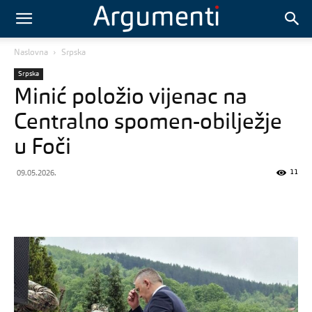
Naslovna
Srpska
Srpska
Minić položio vijenac na
Centralno spomen-obilježje
u Foči
11
09.05.2026.