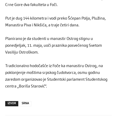
Crne Gore dva fakulteta u Foči.
Put je dug 144 kilometra i vodi preko Šćepan Polja, Plužina,
Manastira Piva i Nikšića, a traje četiri dana.
Planirano je da studenti u manastir Ostrog stignu u
ponedjeljak, 11. maja, uoči praznika posvećenog Svetom
Vasiliju Ostroškom.
Tradicionalno hodočašće iz Foče ka manastiru Ostrog, na
poklonjenje moštima srpskog čudotvorca, osmu godinu
zaredom organizovao je Studentski parlament Studentskog
centra „Boriša Starović“.
IZVOR
SRNA