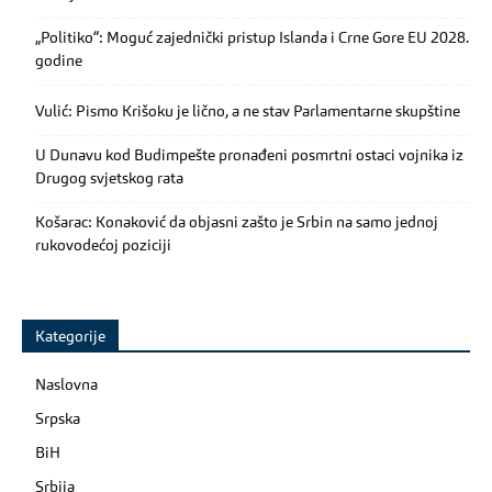
„Politiko“: Moguć zajednički pristup Islanda i Crne Gore EU 2028.
godine
Vulić: Pismo Krišoku je lično, a ne stav Parlamentarne skupštine
U Dunavu kod Budimpešte pronađeni posmrtni ostaci vojnika iz
Drugog svjetskog rata
Košarac: Konaković da objasni zašto je Srbin na samo jednoj
rukovodećoj poziciji
Kategorije
Naslovna
Srpska
BiH
Srbija