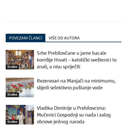
POVEZANI ČLANCI
VIŠE OD AUTORA
Srbe Prebilovčane u jame bacale
komšije Hrvati – katolički sveštenici to
znali, a nisu spriječili
Društvo
Rezervoari na Manjači na minimumu,
slijedi selektivno puštanje vode
Društvo
Vladika Dimitrije u Prebilovcima:
Mučenici Gospodnji su nada i zalog
obnove jednog naroda
Društvo