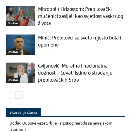
Mitropolit Hrizostom: Prebilovački
mučenici zasijali kao svjetlost vaskrslog
života
Društvo
Minić: Prebilovci su sveto mjesto bola i
opomene
Društvo
Cvijanović: Moralna i nacionalna
dužnost – čuvati istinu o stradanju
prebilovačkih Srba
Društvo
Skorašnji članci
Dodik: Duboke veze Srbije i srpskog naroda sa jevrejskom
istorijom