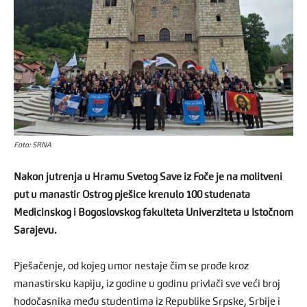
Foto: SRNA
Nakon jutrenja u Hramu Svetog Save iz Foče je na molitveni
put u manastir Ostrog pješice krenulo 100 studenata
Medicinskog i Bogoslovskog fakulteta Univerziteta u Istočnom
Sarajevu.
Pješačenje, od kojeg umor nestaje čim se prođe kroz
manastirsku kapiju, iz godine u godinu privlači sve veći broj
hodočasnika među studentima iz Republike Srpske, Srbije i