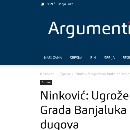
C
30.9
Banja Luka
Argumenti
NASLOVNA
SRPSKA
BIH
SRBIJA
REG
Naslovna
Srpska
Ninković: Ugroženo funkcionisanje
Srpska
Ninković: Ugrože
Grada Banjaluka 
dugova