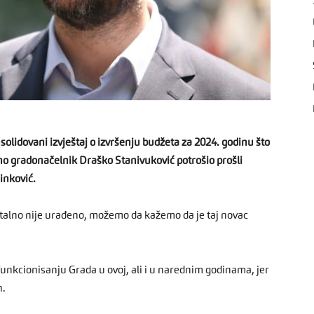
lidovani izvještaj o izvršenju budžeta za 2024. godinu što
čno gradonačelnik Draško Stanivuković potrošio prošli
inković.
italno nije urađeno, možemo da kažemo da je taj novac
 funkcionisanju Grada u ovoj, ali i u narednim godinama, jer
n.