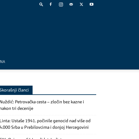
MNA
Skorašnji članci
Nuždić: Petrovačka cesta – zločin bez kazne i
nakon tri decenije
Linta: Ustaše 1941. počinile genocid nad više od
4.000 Srba u Prebilovcima i donjoj Hercegovini