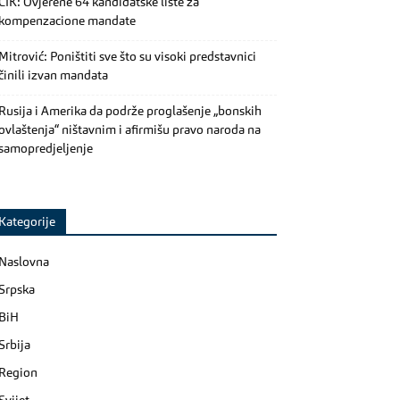
CIK: Ovjerene 64 kandidatske liste za
kompenzacione mandate
Mitrović: Poništiti sve što su visoki predstavnici
činili izvan mandata
Rusija i Amerika da podrže proglašenje „bonskih
ovlaštenja“ ništavnim i afirmišu pravo naroda na
samopredjeljenje
Kategorije
Naslovna
Srpska
BiH
Srbija
Region