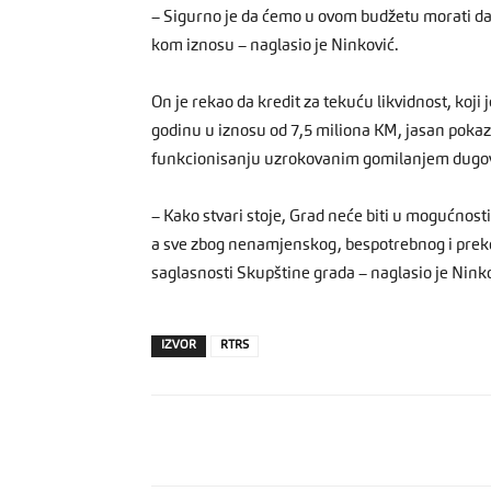
– Sigurno je da ćemo u ovom budžetu morati d
kom iznosu – naglasio je Ninković.
On je rekao da kredit za tekuću likvidnost, koji
godinu u iznosu od 7,5 miliona KM, jasan pokaz
funkcionisanju uzrokovanim gomilanjem dugo
– Kako stvari stoje, Grad neće biti u mogućnost
a sve zbog nenamjenskog, bespotrebnog i preko
saglasnosti Skupštine grada – naglasio je Ninko
IZVOR
RTRS