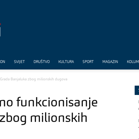
ION
SVIJET
DRUŠTVO
KULTURA
SPORT
MAGAZIN
KOLU
 Grada Banjaluka zbog milionskih dugova
no funkcionisanje
zbog milionskih