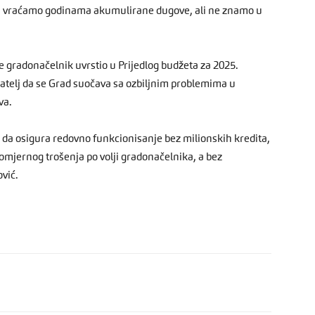
a vraćamo godinama akumulirane dugove, ali ne znamo u
 je gradonačelnik uvrstio u Prijedlog budžeta za 2025.
atelj da se Grad suočava sa ozbiljnim problemima u
va.
i da osigura redovno funkcionisanje bez milionskih kredita,
mjernog trošenja po volji gradonačelnika, a bez
vić.