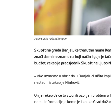
Foto: Siniša Pašalić/Ringier
Skupština grada Banjaluka trenutno nema Konso
znači da mi ne znamo na koji način i gdje je ta
budžet, rekao je predsjednik Skupštine Ljubo N
– Ako uzmemo u obzir da u Banjaluci ništa kap
nestao – istakao je Ninković.
On je rekao da će to stvoriti ozbiljan problem u
nema informacijnje kome je i koliko Grad duža