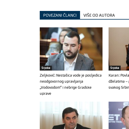
POVEZANI ČLANCI
VIŠE OD AUTORA
Srpska
Srpska
Zeljković: Nestašica vode je posljedica
Karan: Povla
neodgovornog upravljanja
dželatima – 
„Vodovodom“ i nebrige Gradske
svakog Srbi
uprave