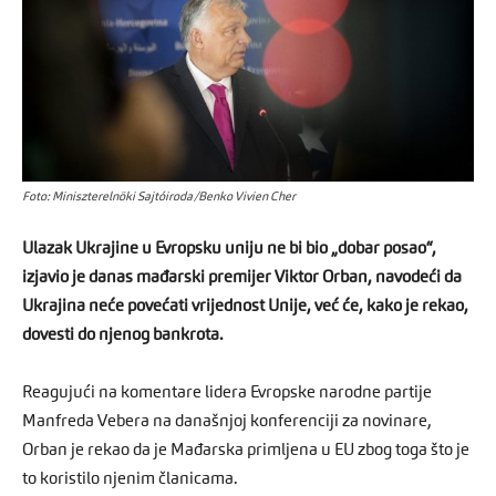
Foto: Miniszterelnöki Sajtóiroda/Benko Vivien Cher
Ulazak Ukrajine u Evropsku uniju ne bi bio „dobar posao“,
izjavio je danas mađarski premijer Viktor Orban, navodeći da
Ukrajina neće povećati vrijednost Unije, već će, kako je rekao,
dovesti do njenog bankrota.
Reagujući na komentare lidera Evropske narodne partije
Manfreda Vebera na današnjoj konferenciji za novinare,
Orban je rekao da je Mađarska primljena u EU zbog toga što je
to koristilo njenim članicama.