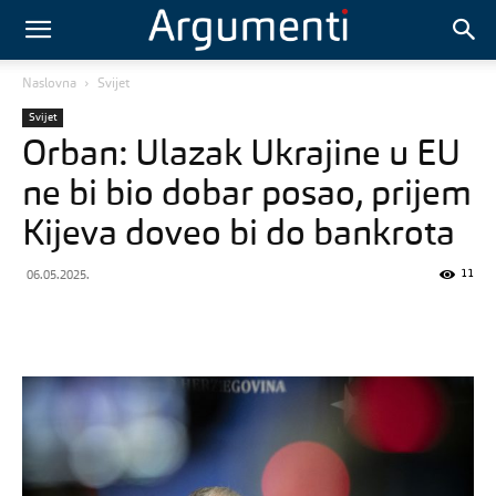
Naslovna
Svijet
Svijet
Orban: Ulazak Ukrajine u EU
ne bi bio dobar posao, prijem
Kijeva doveo bi do bankrota
11
06.05.2025.