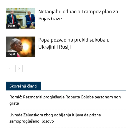
Netanjahu odbacio Trampov plan za
Pojas Gaze
Svijet
Papa pozvao na prekid sukoba u
Ukrajini i Rusiji
Svijet
Skorašnji članci
Romić: Razmotriti proglašenje Roberta Goloba personom non
grata
Uvrede Zelenskom zbog odbijanja Kijeva da prizna
samoproglašeno Kosovo