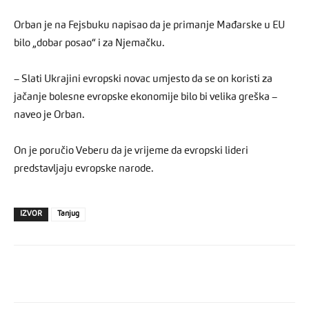
Orban je na Fejsbuku napisao da je primanje Mađarske u EU
bilo „dobar posao“ i za Njemačku.
– Slati Ukrajini evropski novac umjesto da se on koristi za
jačanje bolesne evropske ekonomije bilo bi velika greška –
naveo je Orban.
On je poručio Veberu da je vrijeme da evropski lideri
predstavljaju evropske narode.
IZVOR
Tanjug