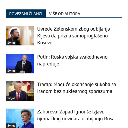
POVEZANI ČLANCI
VIŠE OD AUTORA
Uvrede Zelenskom zbog odbijanja
Kijeva da prizna samoproglašeno
Kosovo
Svijet
Putin: Ruska vojska svakodnevno
napreduje
Svijet
Tramp: Moguće okončanje sukoba sa
Iranom bez nuklearnog sporazuma
Svijet
Zaharova: Zapad ignoriše izjavu
njemačkog novinara o ubijanju Rusa
Svijet