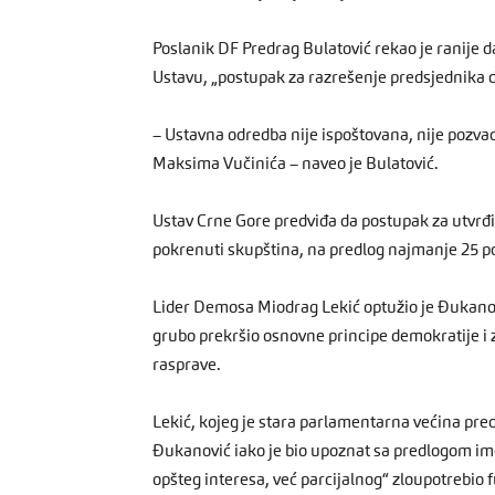
Poslanik DF Predrag Bulatović rekao je ranije da
Ustavu, „postupak za razrešenje predsjednika d
– Ustavna odredba nije ispoštovana, nije pozva
Maksima Vučinića – naveo je Bulatović.
Ustav Crne Gore predviđa da postupak za utvrđi
pokrenuti skupština, na predlog najmanje 25 p
Lider Demosa Miodrag Lekić optužio je Đukanov
grubo prekršio osnovne principe demokratije i z
rasprave.
Lekić, kojeg je stara parlamentarna većina pred
Đukanović iako je bio upoznat sa predlogom im
opšteg interesa, već parcijalnog“ zloupotrebio 