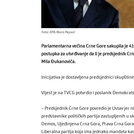
Foto: EPA/Boris Pejović
Parlamentarna većina Crne Gore sakupila je 41
postupka za utvrđivanje da li je predsjednik Cr
Mila Đukanovića.
Inicijativa je dostavljena predsjednici skupštin
Vijest je na TVCG potvrdio i poslanik Demokrat
– Predsjednik Crne Gore povredio je Ustav jer 
predstavnike političkih partija zastupljenih u sk
Demos, Ujedinjena Crna Gora, Prava Crna Gora, 
Liberalna partija koja ima jednako mandata ka