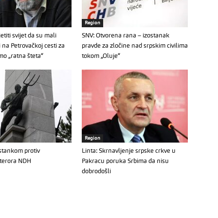
Region
etiti svijet da su mali
SNV: Otvorena rana – izostanak
i na Petrovačkoj cesti za
pravde za zločine nad srpskim civilima
mo „ratna šteta“
tokom „Oluje“
Region
tankom protiv
Linta: Skrnavljenje srpske crkve u
terora NDH
Pakracu poruka Srbima da nisu
dobrodošli