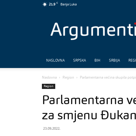
C
21.9
Banja Luka
Argumenti
NASLOVNA
SRPSKA
BIH
SRBIJA
REG
Naslovna
Region
Parlamentarna većina skupila potp
Region
Parlamentarna ve
za smjenu Đukan
23.09.2022.