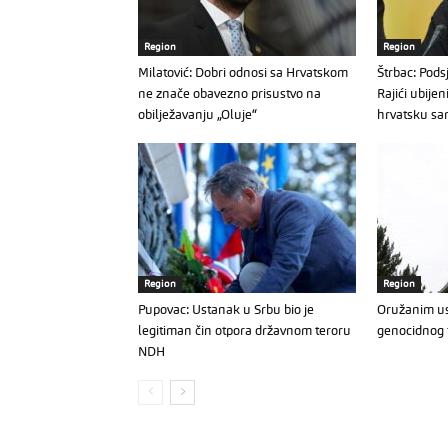
Region
Region
Milatović: Dobri odnosi sa Hrvatskom
Štrbac: Podsj
ne znače obavezno prisustvo na
Rajići ubijen
obilježavanju „Oluje“
hrvatsku sa
Region
Region
Pupovac: Ustanak u Srbu bio je
Oružanim us
legitiman čin otpora državnom teroru
genocidnog 
NDH