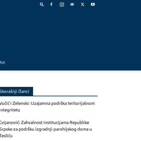
MNA
Skorašnji članci
Vučić i Zelenski: Uzajamna podrška teritorijalnom
integritetu
Cvijanović: Zahvalnost institucijama Republike
Srpske za podršku izgradnji parohijskog doma u
Tesliću