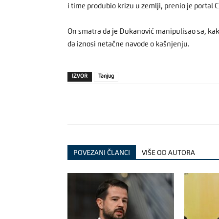
i time produbio krizu u zemlji, prenio je portal
On smatra da je Đukanović manipulisao sa, kak
da iznosi netačne navode o kašnjenju.
IZVOR
Tanjug
POVEZANI ČLANCI
VIŠE OD AUTORA