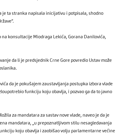
 je ta stranka napisala inicijativu i potpisala, shodno
ržave“.
o na konsultacije Miodraga Lekića, Gorana Danilovića,
vanje da li je predsjednik Crne Gore povredio Ustav može
oslanika.
ića da je pokušajem zaustavljanja postupka izbora vlade
loupotrebio funkciju koju obavlja, i pozvao ga da to javno
ložila za mandatara za sastav nove vlade, naveo je da je
ena mandatara, „u prepoznatljivom stilu nesagledavanja
funkciju koju obavlja i zaobišao volju parlamentarne većine