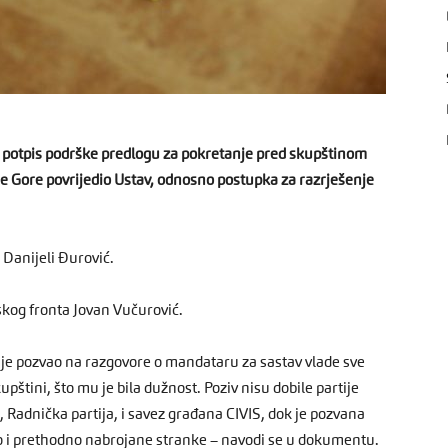
 potpis podrške predlogu za pokretanje pred skupštinom
ne Gore povrijedio Ustav, odnosno postupka za razrješenje
e Danijeli Đurović.
skog fronta Jovan Vučurović.
nije pozvao na razgovore o mandataru za sastav vlade sve
upštini, što mu je bila dužnost. Poziv nisu dobile partije
Radnička partija, i savez građana CIVIS, dok je pozvana
o i prethodno nabrojane stranke – navodi se u dokumentu.