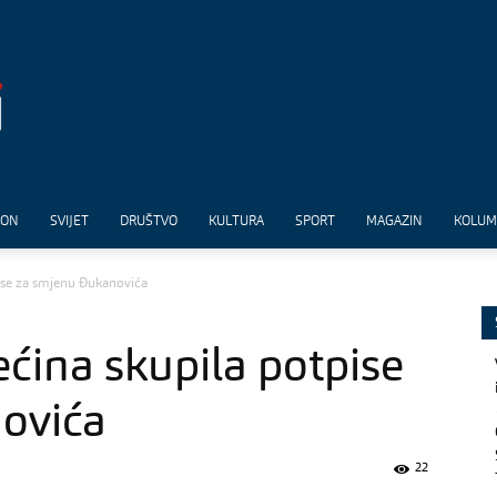
ION
SVIJET
DRUŠTVO
KULTURA
SPORT
MAGAZIN
KOLU
ise za smjenu Đukanovića
ćina skupila potpise
ovića
22