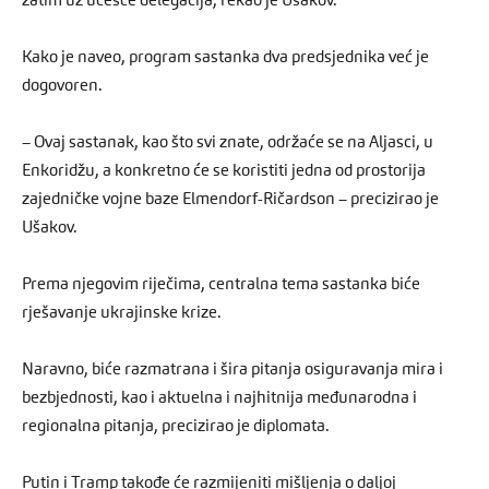
zatim uz učešće delegacija, rekao je Ušakov.
Kako je naveo, program sastanka dva predsjednika već je
dogovoren.
– Ovaj sastanak, kao što svi znate, održaće se na Aljasci, u
Enkoridžu, a konkretno će se koristiti jedna od prostorija
zajedničke vojne baze Elmendorf-Ričardson – precizirao je
Ušakov.
Prema njegovim riječima, centralna tema sastanka biće
rješavanje ukrajinske krize.
Naravno, biće razmatrana i šira pitanja osiguravanja mira i
bezbjednosti, kao i aktuelna i najhitnija međunarodna i
regionalna pitanja, precizirao je diplomata.
Putin i Tramp takođe će razmijeniti mišljenja o daljoj