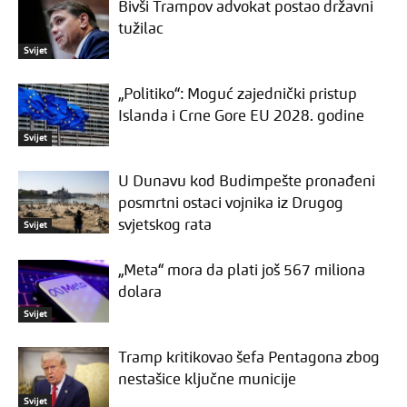
Bivši Trampov advokat postao državni
tužilac
Svijet
„Politiko“: Moguć zajednički pristup
Islanda i Crne Gore EU 2028. godine
Svijet
U Dunavu kod Budimpešte pronađeni
posmrtni ostaci vojnika iz Drugog
svjetskog rata
Svijet
„Meta“ mora da plati još 567 miliona
dolara
Svijet
Tramp kritikovao šefa Pentagona zbog
nestašice ključne municije
Svijet